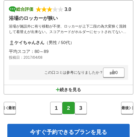
3.0
総合評価
浴場のロッカーが狭い
浴場が施設外に有り移動が不便、ロッカーが上下二段の為大変狭く混雑
して着替えが出来ない。スコアカードがホルダーにセットされてないの
でカードを忘れてスタートしてしまった。今時それ位のサービスがあっ
ケイちゃんさん
（男性 / 50代）
ても良いのではないか？
平均スコア：80～89
投稿日：2017/04/08
0
この口コミは参考になりましたか？
続きを見る
1
2
3
最初
最後
今すぐ予約できる
プランを見る