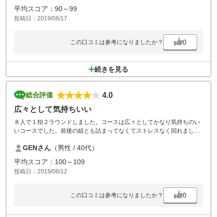
従業員さんの対応はもう少し丁寧に説明してくれると助かる。わかりず
平均スコア：90～99
らい。
投稿日：2019/06/17
土日の割には安かったし、ひどくはないからまた行くと思います。
0
この口コミは参考になりましたか？
続きを見る
4.0
総合評価
広々として気持ちいい
８人で１拍２ラウンドしました。コースは広々としてかなり気持ちのい
いコースでした。前後の組とも詰まってなくてストレスなく回れまし
た。宿泊の部屋も広々としてゆったり休めました。佐用の湯も利用でき
GENさん
（男性 / 40代）
て最高でした。夕食の和食は安っぽい感じで残念でしたが、料金が安い
ので納得です。原価を抑えるため無理をするなら夕食も昼食メニューと
平均スコア：100～109
同じでもいいのに、と思いました。その方が好きなもの食べれて満足で
投稿日：2019/06/12
きますよ。
0
この口コミは参考になりましたか？