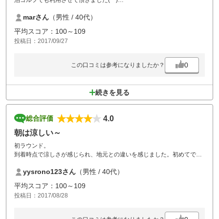
泊ゴルフでも利用させて頂きました(^^)
バブル時期の建物でスゴくゴージャス優雅な気分に浸れます。(月日の流
marさん
（男性 / 40代）
れを感じさせる部分も有りますが激安なので・・・)
コースも良く整備されていて、気持ち良くラウンドさせて頂きました(^
平均スコア：100～109
^)v
投稿日：2017/09/27
0
この口コミは参考になりましたか？
続きを見る
4.0
総合評価
朝は涼しい～
初ラウンド。
到着時点で涼しさが感じられ、地元との違いを感じました。初めてでし
たが、広大な景色に目をやりながら楽しい時間を過ごせました。
yysrono123さん
（男性 / 40代）
またラウンドさせて頂きます。
平均スコア：100～109
投稿日：2017/08/28