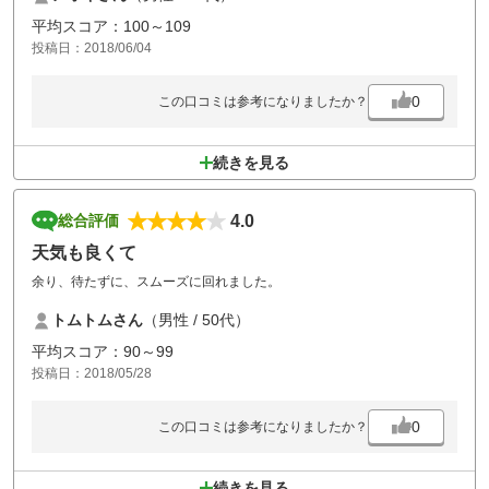
は、サイト情報には記載なし。
平均スコア：100～109
実際のフェアウェイ状態は、セグウェイが走っても問題ないように思え
投稿日：2018/06/04
ました。
加えて、受付で「あまり評判よくないから」とのコマントあり。そんな
事は関係ないですよね。
0
この口コミは参考になりましたか？
続きを見る
4.0
総合評価
天気も良くて
余り、待たずに、スムーズに回れました。
トムトムさん
（男性 / 50代）
平均スコア：90～99
投稿日：2018/05/28
0
この口コミは参考になりましたか？
続きを見る