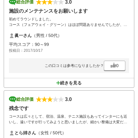
3.0
総合評価
施設のメンテナンスをお願いします
初めてラウンドしました。
コース（フェアウェイ・グリーン）はほぼ問題ありませんでしたが、ヤ
ーデージがわかりにくい、カート道の矢印や文字が消えかけている、コ
眞一さん
（男性 / 50代）
ース内のトイレが和式で汚かったのが残念です。
平均スコア：90～99
投稿日：2017/10/17
0
この口コミは参考になりましたか？
続きを見る
3.0
総合評価
残念です
コースは広々として、宿泊、温泉、テニス施設もあってインターにも近
いし、遠いですが行ってみようと思いましたが、細かい整備は大変だと
は思いますが、せめてスタート周りは整えて、少しの組しかないのに上
とら姉さん
（女性 / 50代）
がりの誘導すら出来ない様では（以前の口コミにもありました）接客を