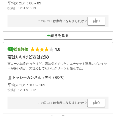
もう少し見直された方が良いと思います。良くなる要素があるだけに残
平均スコア：80～89
念です。温泉の受付のお姉さんだけ愛想よく良かったです。
投稿日：2017/10/13
0
この口コミは参考になりましたか？
続きを見る
4.0
総合評価
南はいいけど西はだめ
南コースは良かったけど、西はダメでした。エチケット違反のプレイヤ
ーが多いのか、穴埋めしてないしグリーンも傷んでた。
トッシーカンさん
（男性 / 60代）
平均スコア：100～109
投稿日：2017/10/12
0
この口コミは参考になりましたか？