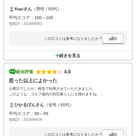
できました
Yopiさん
（男性 / 50代）
初心者から上級者迄いましたが比較的OBもでにくく、グリーンも素直で
ボールの御土産付プラン、大満足のゴルフ場でした
平均スコア：100～109
投稿日：2018/05/01
0
この口コミは参考になりましたか？
続きを見る
4.0
総合評価
思った以上によかった
土曜日でしたが、格安で利用させていただきました。
このような、ゴルフ場内の別荘暮らしにも憧れますね。
コスト的にはあまり期待していなかったのですが、とても満足しました
ひかるげんさん
（女性 / 60代）
平均スコア：90～99
投稿日：2018/04/16
0
この口コミは参考になりましたか？