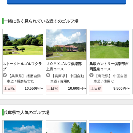
一緒に良く見られている近くのゴルフ場
ストークヒルゴルフクラ
ＪＯＹＸゴルフ倶楽部
鳥取カントリー倶楽部吉
ブ
上月コース
岡温泉コース
【兵庫県】 播磨自動
【兵庫県】 中国自動
【鳥取県】 中国自動
車道 / 播磨新宮IC
車道 / 佐用IC
車道 / 佐用IC
土日祝
10,550円〜
土日祝
10,600円〜
土日祝
9,500円〜
兵庫県で人気のゴルフ場