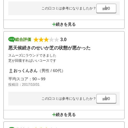
温泉は好きですが、プレ－の後、車で移動して、狭くて暗い脱衣場での
入浴はいただけません。
0
この口コミは参考になりましたか？
続きを見る
3.0
総合評価
悪天候続きのせいか芝の状態が悪かった
スムーズにラウンドできました
芝が回復すればいいコースです
おっくんさん
（男性 / 60代）
平均スコア：90～99
投稿日：2017/10/31
0
この口コミは参考になりましたか？
続きを見る