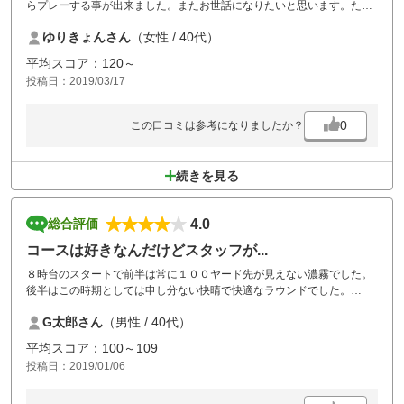
らプレーする事が出来ました。またお世話になりたいと思います。ただ
施設の方の説明が人によって、曖昧なところがあるので困惑する事があ
ゆりきょんさん
（女性 / 40代）
りました。
平均スコア：120～
投稿日：2019/03/17
0
この口コミは参考になりましたか？
続きを見る
4.0
総合評価
コースは好きなんだけどスタッフが...
８時台のスタートで前半は常に１００ヤード先が見えない濃霧でした。
後半はこの時期としては申し分ない快晴で快適なラウンドでした。
このコースでいつも思うのは、ここのスタッフは接客をもっと勉強し、
G太郎さん
（男性 / 40代）
誠意のある仕事をするべきだと思う。
コースは好きだけど、来るたびに不満が募るので、３ヶ月に１回ペース
平均スコア：100～109
が４ヶ月に１回、半年に１回となっている。風呂場のおっちゃんの存在
投稿日：2019/01/06
だけ唯一すくわれる。
朝にカート置場付近のアスファルトが凍結して滑りやすい状態になって