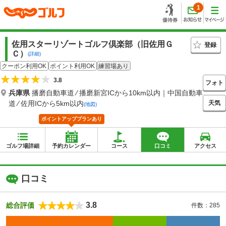
1
佐用スターリゾートゴルフ倶楽部（旧佐用Ｇ
登録
Ｃ）
(詳細)
クーポン利用OK
ポイント利用OK
練習場あり
3.8
フォト
兵庫県
播磨自動車道 ⁄ 播磨新宮ICから10km以内｜中国自動車
天気
道 ⁄ 佐用ICから5km以内
(地図)
ポイントアッププランあり
ゴルフ場詳細
予約カレンダー
コース
口コミ
アクセス
口コミ
3.8
総合評価
件数：285