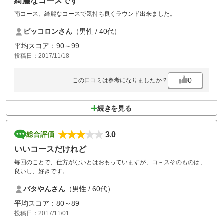
綺麗なコースです
南コース、綺麗なコースで気持ち良くラウンド出来ました。
ピッコロンさん
（男性 / 40代）
平均スコア：90～99
投稿日：2017/11/18
0
この口コミは参考になりましたか？
続きを見る
3.0
総合評価
いいコースだけれど
毎回のことで、仕方がないとはおもっていますが、コ－スそのものは、
良いし、好きです。
が、お風呂がないことが多く、車で2～3分の温泉？入って欲しい旨の話
バタやんさん
（男性 / 60代）
があります。無料サ－ビス券を出してはいるものの、私は好ましく思っ
ていません。
平均スコア：80～89
シャワ－だけでも、いいのですが・・・小さな風呂でもいいのです
投稿日：2017/11/01
が・・・・