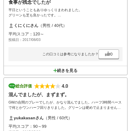
食事が残念でしたが
平日ということもありゆっくりまわれました。
グリーンも芝も良かったです。
食事はそばとかき揚げと焼肉はダメで
くにくにさん
（男性 / 40代）
タコのから揚げは良かったです。
平均スコア：120～
投稿日：2017/08/03
0
この口コミは参考になりましたか？
続きを見る
4.0
総合評価
混んでましたが、まずまず。
GWの合間のプレーでしたが、かなり混んでました。ハーフ3時間ペース
で何とかワンハーフ回りきりました。グリーンは硬めで止まりません。
フェアウェイもちょっと荒れてました。ただ前泊した佐用フュージョン
yukakasanさん
（男性 / 60代）
倶楽部での宿泊は大満足でした。夕食の和食は美味しかったし、部屋は
広くて綺麗でリラックスできました。また同じプランで利用したいで
平均スコア：90～99
す。友人も大満足でした。