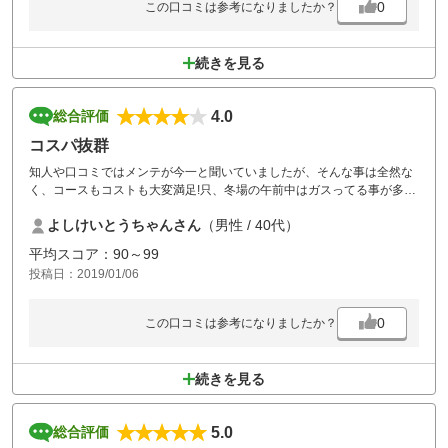
いても対策はおろか注意喚起もない。
0
この口コミは参考になりましたか？
ハーフ上がりでは、カート不足のために乗り換えらしくいったんキャデ
ィーバックや荷物を下ろしていた。
指定された後半のスタート時間１０分前にカート置場に行ってもまだカ
続きを見る
ートが用意されておらず、結局スタート時間の１０分遅れでようやくカ
ートが用意されたが、その間、説明も何もなくみんな待たされていた。
また足が遠のく
4.0
総合評価
コスパ抜群
知人や口コミではメンテが今一と聞いていましたが、そんな事は全然な
く、コースもコストも大変満足!只、冬場の午前中はガスってる事が多い
ので承知の上で!
よしけいとうちゃんさん
（男性 / 40代）
平均スコア：90～99
投稿日：2019/01/06
0
この口コミは参考になりましたか？
続きを見る
5.0
総合評価