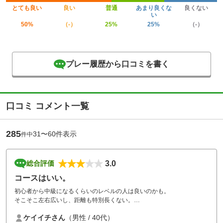
とても良い
良い
普通
あまり良くな
良くない
い
50%
（-）
25%
25%
（-）
プレー履歴から口コミを書く
口コミ コメント一覧
285
31〜60件表示
件中
3.0
総合評価
コースはいい。
初心者から中級になるくらいのレベルの人は良いのかも。
そこそこ左右広いし、距離も特別長くない。
アップダウンは練習場では打てないんでね。
ケイイチさん
（男性 / 40代）
カートはリモコン付きがいいなぁ。