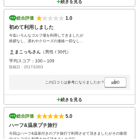
続きを見る
1.0
総合評価
初めて利用しました
今迄いろんなゴルフ場を利用してきましたが
挨拶なし、遅れやクローズの連絡一切なし
風呂も故障かなにかで使えない
まこっちさん
（男性 / 30代）
ラフはほぼ手入れしてなくてボール探すのが大変
領収書くれない
平均スコア：100～109
外国人優先のゴルフ場でした
投稿日：2017/10/03
こちらのスタート関係なしにぶっこんできます
ほぼ同じタイミングでスタートさせたりしますのでティーグラウンドで
後ろや前にいます
0
この口コミは参考になりましたか？
続きを見る
5.0
総合評価
ハーフ&温泉プチ旅行
今回はハーフ&温泉付きのプチ旅行で利用させて頂きましたがその後宿