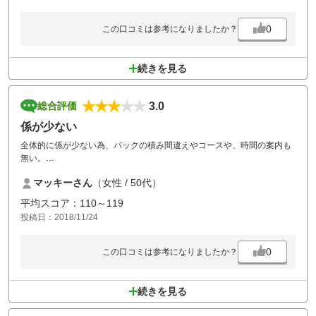
11月にこの組数を入れるゴルフ場の方針を疑いました。
0
この口コミは参考になりましたか？
せめて、夏場以外はもう少し減らした方がいいのでは？
続きを見る
3.0
総合評価
係が少ない
全体的に係が少ない為、バックの積み間違えやコースや、時間の案内も
無い。
人が少ないから忙しそう
マッキーさん
（女性 / 50代）
毎ホール待ち時間があり集中力が途切れる
平均スコア：110～119
投稿日：2018/11/24
0
この口コミは参考になりましたか？
続きを見る