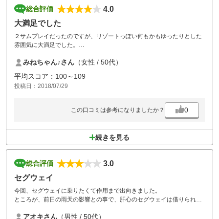
4.0
総合評価
大満足でした
２サムプレイだったのですが、リゾートっぽい何もかもゆったりとした
雰囲気に大満足でした。
また行きたいです！
みねちゃん♪さん
（女性 / 50代）
平均スコア：100～109
投稿日：2018/07/29
0
この口コミは参考になりましたか？
続きを見る
3.0
総合評価
セグウェイ
今回、セグウェイに乗りたくて作用まで出向きました。
ところが、前日の雨天の影響との事で、肝心のセグウェイは借りられま
せんでした。
アオキさん
（男性 / 50代）
仕方ないとは思いますが、雨天影響で使用できないことがあるなどと