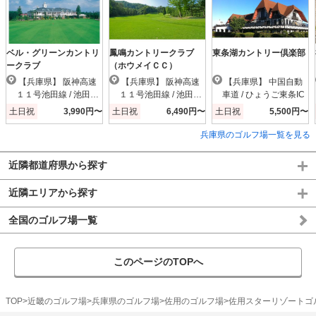
ベル・グリーンカントリ
鳳鳴カントリークラブ
東条湖カントリー倶楽部
ークラブ
（ホウメイＣＣ）
【兵庫県】 阪神高速
【兵庫県】 阪神高速
【兵庫県】 中国自動
１１号池田線 / 池田木
１１号池田線 / 池田木
車道 / ひょうご東条IC
部IC
部IC
土日祝
3,990円〜
土日祝
6,490円〜
土日祝
5,500円〜
兵庫県のゴルフ場一覧を見る
近隣都道府県から探す
近隣エリアから探す
全国のゴルフ場一覧
このページのTOPへ
TOP
近畿のゴルフ場
兵庫県のゴルフ場
佐用のゴルフ場
佐用スターリゾートゴ