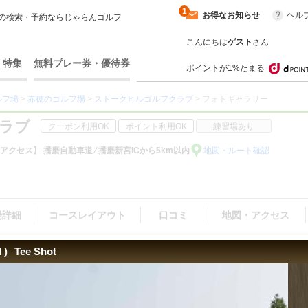
1
お得なお知らせ
ヘル
の検索・予約ならじゃらんゴルフ
こんにちは
ゲスト
さん
・特集
無料プレー券・優待券
ポイントが1%たまる
ルフ場
>
赤穂のゴルフ場
>
ストークヒルゴルフクラブ
> フォトギャラリー
ラブ
クーポン利用OK
ポイント利用OK
練習場あり
アクセス】 播磨自動車道 ⁄ 播磨新宮ICから5km以内
地図・ルート確認
場詳細
コースレイアウト
口コミ
地図・アクセス
 )
Tee Shot
（21）