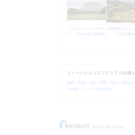
三日月カントリークラ
姫路相生カント
ブ 【ＰＧＭ】(兵庫県)
ラブ(兵庫県
ストークヒルゴルフクラブ の近隣
滋賀
｜
京都
｜
大阪
｜
兵庫
｜
奈良
｜
和歌山
>>赤穂 からゴルフ場を探す