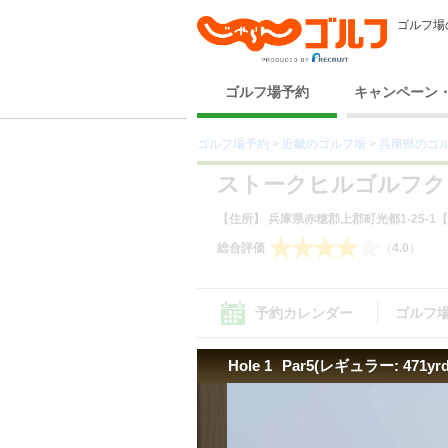
ゴルフ場
ゴルフ場予約
キャンペーン
ゴルフ場予約
>
近畿のゴルフ場
>
兵庫県のゴ
ストークヒルゴルフク
【住所】 兵庫県赤穂郡上郡町光都1-25-1
【
総合評価
（
4.0
）
予約カレンダー
ゴルフ
Hole 1
Par5(レギュラー: 471yrd
コース（15） ｜
設備サービス（16）
｜
料理
コース