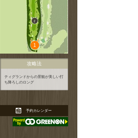
2
拡大する
1
攻略法
ティグランドからの景観が美しい打
ち降ろしのロング
拡大する
予約カレンダー