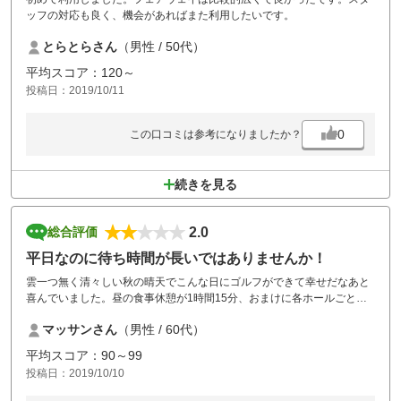
ッフの対応も良く、機会があればまた利用したいです。
とらとらさん
（男性 / 50代）
平均スコア：120～
投稿日：2019/10/11
0
この口コミは参考になりましたか？
続きを見る
2.0
総合評価
平日なのに待ち時間が長いではありませんか！
雲一つ無く清々しい秋の晴天でこんな日にゴルフができて幸せだなあと
喜んでいました。昼の食事休憩が1時間15分、おまけに各ホールごと大
渋滞で最終ホールは4組もまってました。スムーズに進行できるよう工
マッサンさん
（男性 / 60代）
夫が必要では？？
平均スコア：90～99
投稿日：2019/10/10