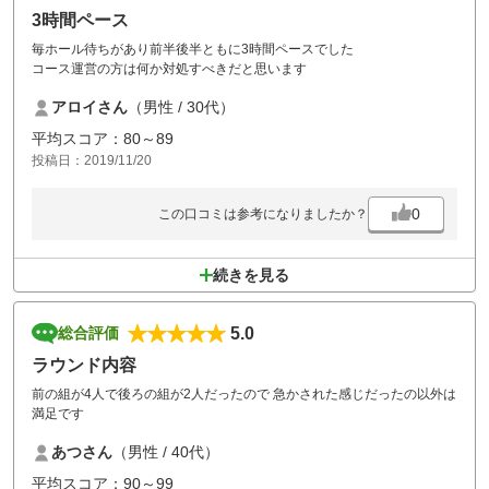
3時間ペース
毎ホール待ちがあり前半後半ともに3時間ペースでした
コース運営の方は何か対処すべきだと思います
アロイさん
（男性 / 30代）
平均スコア：80～89
投稿日：2019/11/20
0
この口コミは参考になりましたか？
続きを見る
5.0
総合評価
ラウンド内容
前の組が4人で後ろの組が2人だったので 急かされた感じだったの以外は
満足です
あつさん
（男性 / 40代）
平均スコア：90～99