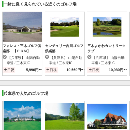
一緒に良く見られている近くのゴルフ場
フォレスト三木ゴルフ倶
センチュリー吉川ゴルフ
三木よかわカントリーク
楽部 【ＰＧＭ】
倶楽部
ラブ
【兵庫県】 山陽自動
【兵庫県】 山陽自動
【兵庫県】 山陽自動
車道 / 三木東IC
車道 / 三木東IC
車道 / 三木東IC
土日祝
5,990円〜
土日祝
10,560円〜
土日祝
10,980円〜
兵庫県で人気のゴルフ場