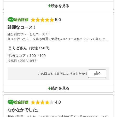
続きを見る
5.0
総合評価
綺麗なコース！
随分前にプレーしたコース！！
久々に行ったら、友達も綺麗で気持ちいいコースね？？？って喜んでい
ました。
りどさん
（女性 / 50代）
フラットが多くて、視界もよく私たちにはピッタリのコースでした。天
気も良くスコアーUP も出来何よりでした。
平均スコア：100～109
投稿日：2019/10/17
0
この口コミは参考になりましたか？
続きを見る
4.0
総合評価
なかなかでした。
初めて利用しました。フェアウェイは比較的広くて良かったです。スタ