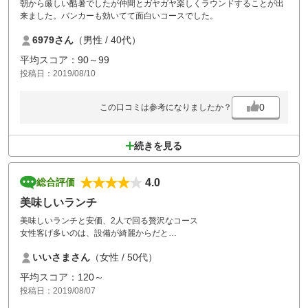
朝から厳しい酷暑でしたが仲間とガヤガヤ楽しくラウンドすることが出
来ました。バンカーも効いてて面白いコースでした。
6979さん
（男性 / 40代）
平均スコア：90～99
投稿日：2019/08/10
0
この口コミは参考になりましたか？
続きを見る
4.0
総合評価
美味しいランチ
美味しいランチと安価、2人で回る贅沢なコース
女性客げ多いのは、設備が綺麗からだと
思います
いいさまさん
（女性 / 50代）
平均スコア：120～
投稿日：2019/08/07