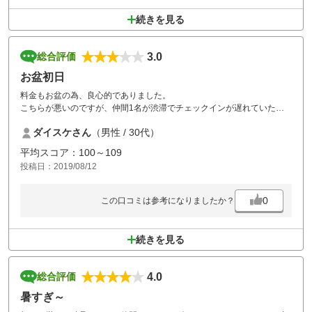
スター室から送られていて、雨に打たれながらカートまでいきました。
こんなゴルフ場です。
続きを見る
3.0
総合評価
お盆初日
料金もお盆の為、良心的でありました。
こちらが悪いのですが、仲間1名が渋滞でチェックインが遅れていたこ
とに対して受付のスタッフ2名が高圧的な態度で「まだですか」、「今
ダイスケさん
（男性 / 30代）
どこですか」と何度も聞かれました。
その他は良かったもののお客に対して、あの目つきと態度はいかがなも
平均スコア：100～109
のかと。。
投稿日：2019/08/12
正直、がっかりです。
0
この口コミは参考になりましたか？
続きを見る
4.0
総合評価
暑すぎ～