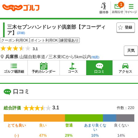
1
三木セブンハンドレッド倶楽部【アコーディ
登録
ア】
(詳細)
クーポン利用OK
ポイント利用OK
練習場あり
3.1
天気
兵庫県
山陽自動車道 ⁄ 三木東ICから5km以内
(地図)
ゴルフ場詳細
予約カレンダー
コース
口コミ
アクセス
口コミ
3.1
総合評価
件数：220
とても良い
良い
普通
あまり良くな
良くない
い
（-）
47%
29%
10%
14%