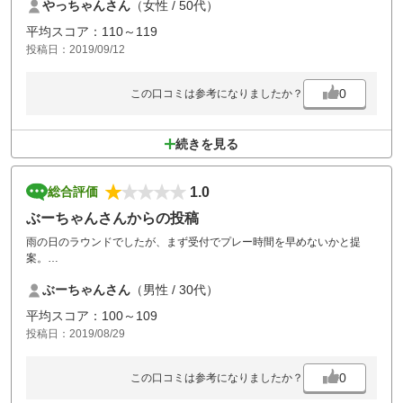
やっちゃんさん
（女性 / 50代）
たっていないラフはボールが見つけにくかったです それ以外はとても良
いと思いました
平均スコア：110～119
投稿日：2019/09/12
0
この口コミは参考になりましたか？
続きを見る
1.0
総合評価
ぶーちゃんさんからの投稿
雨の日のラウンドでしたが、まず受付でプレー時間を早めないかと提
案。
プレー開始時間まで25分ほどある状態で、マスター室にいくと一言目
ぶーちゃんさん
（男性 / 30代）
に、すぐプレーされますかと言われた。
断ってパター練習をしていると、ご丁寧にカートを先に送らしてもらっ
平均スコア：100～109
ていいですかと早く行けといわんばかり。
投稿日：2019/08/29
ハーフがおわり、マスター室に戻ってきた途端、このまま回っていただ
けますけどどうしますかといわれ、断ると裏で、昼休憩とるそうですと
かごちゃごちゃゆわれる。
0
この口コミは参考になりましたか？
食事を終えプレーに向かおうとすると、雨が降っているのにカートをマ