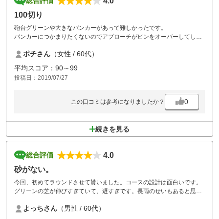
4.0
総合評価
100切り
砲台グリーンや大きなバンカーがあって難しかったです。
バンカーにつかまりたくないのでアプローチがピンをオーバーしてしま
い、なかなかスコアがまとまらない中で、何とか100切りできました。
ポチさん
（女性 / 60代）
平均スコア：90～99
投稿日：2019/07/27
0
この口コミは参考になりましたか？
続きを見る
4.0
総合評価
砂がない。
今回、初めてラウンドさせて貰いました。コースの設計は面白いです。
グリーンの芝が伸びすぎていて、遅すぎです。長雨のせいもあると思い
ますが、１０フィート位にはしてほしいです。取りあえずバンカーの砂
よっちさん
（男性 / 60代）
は入れて欲しいと思います。バンカーでボールを直接打たないと出せな
い様では初心者の人は可愛そうです。コスパは良いので又、エントリー