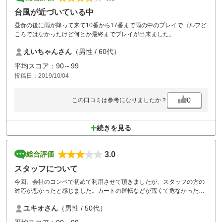
台風が近づいている中
昼食の後に雨が降って来て10番から17番まで雨の中のプレイでゴルフど
ころではなかったけど何とか最終までプレイが出来ました。
えいちゃんさん
（男性 / 60代）
平均スコア：90～99
投稿日：2019/10/04
0
この口コミは参考になりましたか？
続きを見る
3.0
総合評価
スタッフについて
今回、会社のコンペで初めて利用させて頂きましたが、スタッフの方の
対応が悪かったと感じました。カートの運転などが荒くて危なかったで
すし、我々客に対して邪魔なように扱う態度が見られました。全体的に
ユキオさん
（男性 / 50代）
きっちりと自分の務めを全うしようとしているように見せかけていまし
たが、結果的に客に対して失礼な態度になっている事に気付いて頂きた