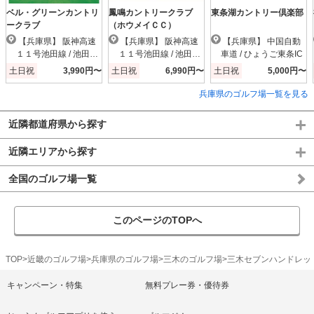
ベル・グリーンカントリ
鳳鳴カントリークラブ
東条湖カントリー倶楽部
ークラブ
（ホウメイＣＣ）
【兵庫県】 阪神高速
【兵庫県】 阪神高速
【兵庫県】 中国自動
１１号池田線 / 池田木
１１号池田線 / 池田木
車道 / ひょうご東条IC
部IC
部IC
土日祝
3,990円〜
土日祝
6,990円〜
土日祝
5,000円〜
兵庫県のゴルフ場一覧を見る
近隣都道府県から探す
近隣エリアから探す
全国のゴルフ場一覧
このページのTOPへ
TOP
近畿のゴルフ場
兵庫県のゴルフ場
三木のゴルフ場
三木セブンハンドレッ
キャンペーン・特集
無料プレー券・優待券