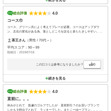
続きを見る
4.0
総合評価
コース巾
コース、グリーン共によく考えてプレーが必要。コースはアップダウ
ン、左右の変化がある為、落としどころを誤ると多たたきしやすい。グ
リーンは変化している為、短くてもしっかりと、柔らかく。
茶王さん
（男性 / 70代～）
平均スコア：90～99
投稿日：2019/07/18
0
この口コミは参考になりましたか？
続きを見る
4.0
総合評価
直前に。。。
休みがとれて 急遽のゴルフでしたが 直前割引？のお安いプランで
しかも９時台でとれて ラッキーでした。またこーゆープラン。。。よ