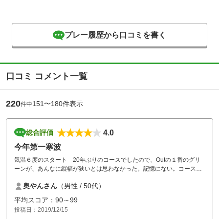
プレー履歴から口コミを書く
口コミ コメント一覧
220
151〜180件表示
件中
4.0
総合評価
今年第一寒波
気温６度のスタート 20年ぶりのコースでしたので、Outの１番のグリ
ーンが、あんなに縦幅が狭いとは思わなかった。記憶にない。コースは
短めだが、戦略性の要求される面白いコース。また挑戦したい。
奥やんさん
（男性 / 50代）
平均スコア：90～99
投稿日：2019/12/15