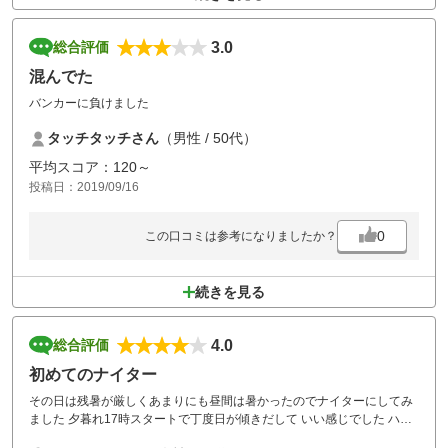
3.0
総合評価
混んでた
バンカーに負けました
タッチタッチさん
（男性 / 50代）
平均スコア：120～
投稿日：2019/09/16
0
この口コミは参考になりましたか？
続きを見る
4.0
総合評価
初めてのナイター
その日は残暑が厳しくあまりにも昼間は暑かったのでナイターにしてみ
ました 夕暮れ17時スタートで丁度日が傾きだして いい感じでした ハー
フで回らせて頂いたのですが涼しくて良かったです ただ照明があまり当