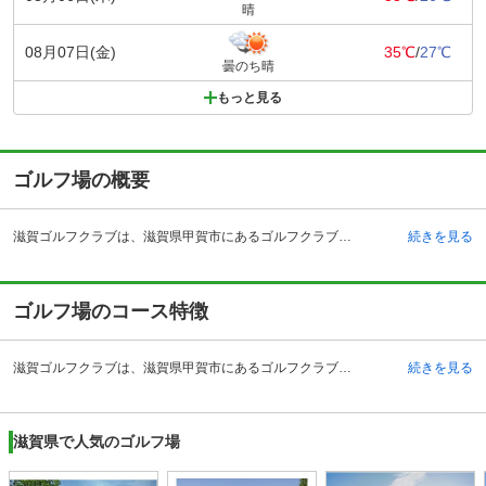
晴
08月07日(金)
35℃
/
27℃
曇のち晴
もっと見る
ゴルフ場の概要
滋賀ゴルフクラブは、滋賀県甲賀市にあるゴルフクラブです。過去に数多くのプロトーナメントが開催された実績を持ちます。広く開放感のあるクラブハウス内には、ゆったりとした男女別のロッカールームやプロショップ、ラウンジ、レストランが完備されています。レストランでは地元名産の伊賀牛を使用したメニューが人気を集めています。 交通アクセスも良く、自動車では大阪・京都方面より高速道路を利用して1時間前後と交通アクセスも良いです。電車を利用する場合はJR草津線、貴生川駅よりタクシーで約10分となっています。予約制でクラブバスも運行しています。指定の時間に最寄り駅まで迎えに来てくれるため、移動もスムーズに行えます。
続きを見る
ゴルフ場のコース特徴
滋賀ゴルフクラブは、滋賀県甲賀市にあるゴルフクラブです。過去に数多くのプロトーナメントが開催された実績を持ちます。広く開放感のあるクラブハウス内には、ゆったりとした男女別のロッカールームやプロショップ、ラウンジ、レストランが完備されています。レストランでは地元名産の伊賀牛を使用したメニューが人気を集めています。 交通アクセスも良く、自動車では大阪・京都方面より高速道路を利用して1時間前後と交通アクセスも良いです。電車を利用する場合はJR草津線、貴生川駅よりタクシーで約10分となっています。予約制でクラブバスも運行しています。指定の時間に最寄り駅まで迎えに来てくれるため、移動もスムーズに行えます。
続きを見る
滋賀県で人気のゴルフ場