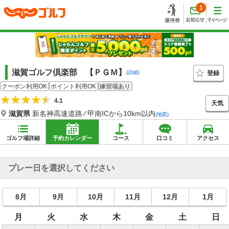
1
滋賀ゴルフ倶楽部 【ＰＧＭ】
登録
(詳細)
クーポン利用OK
ポイント利用OK
練習場あり
4.1
天気
滋賀県
新名神高速道路 ⁄ 甲南ICから10km以内
(地図)
ゴルフ場詳細
予約カレンダー
コース
口コミ
アクセス
プレー日を選択してください
8月
9月
10月
11月
12月
1月
月
火
水
木
金
土
日