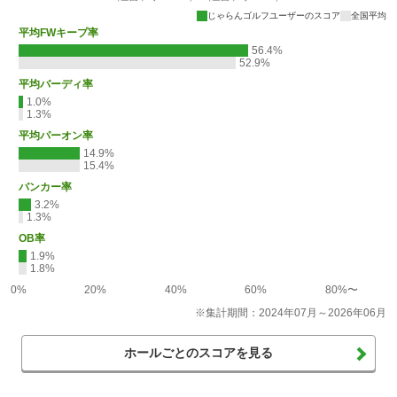
じゃらんゴルフユーザーのスコア
全国平均
平均FWキープ率
56.4%
52.9%
平均バーディ率
1.0%
1.3%
平均パーオン率
14.9%
15.4%
バンカー率
3.2%
1.3%
OB率
1.9%
1.8%
0%
20%
40%
60%
80%〜
※集計期間：2024年07月～2026年06月
ホールごとのスコアを見る