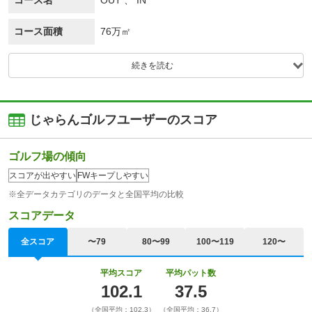
コース名
OUT 、 IN
コース面積
76万㎡
続きを読む
じゃらんゴルフユーザーのスコア
ゴルフ場の傾向
スコアが出やすい
FWキープしやすい
※全データカテゴリのデータと全国平均の比較
スコアデータ
全スコア
〜79
80〜99
100〜119
120〜
平均スコア
平均パット数
102.1
37.5
（全国平均：102.3）
（全国平均：36.7）