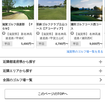
滋賀ゴルフ倶楽部 【Ｐ
双鈴ゴルフクラブ土山コ
瀬田ゴルフコース西コー
ＧＭ】
ース【アコーディア】
ス
【滋賀県】 新名神高
【滋賀県】 新名神高
【滋賀県】 名神高速
速道路 / 甲南IC
速道路 / 甲賀土山IC
道路 / 瀬田西IC
平日
5,490円〜
平日
4,790円〜
平日
9,000円〜
滋賀県のゴルフ場一覧を見る
近隣都道府県から探す
近隣エリアから探す
全国のゴルフ場一覧
このページのTOPへ