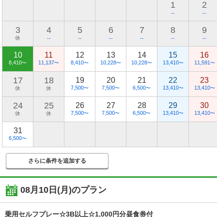
1
2
--
--
3
4
5
6
7
8
9
休
--
--
--
--
--
--
10
11
12
13
14
15
16
8,410
11,137
8,410
10,228
10,228
13,410
11,591
〜
〜
〜
〜
〜
〜
〜
17
18
19
20
21
22
23
7,500
7,500
6,500
13,410
13,410
休
休
〜
〜
〜
〜
〜
24
25
26
27
28
29
30
7,500
7,500
6,500
13,410
13,410
休
休
〜
〜
〜
〜
〜
31
6,500
〜
さらに条件を追加する
08月10日(月)
のプラン
乗用セルフプレー☆3B以上☆1,000円分昼食券付