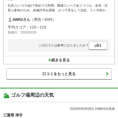
社内コンペ(５組)で初めての利用。職場コンペでありつつも、会長・社
長ら参加のため、各種評判を調査、かつ下見をして決定。２ヶ月前から
コンペのための種々希望調整をフロント担当者とメールで行ったが、親
AWR2さん
（男性 / 60代）
切丁寧に対応してくれた。
さて当日は雪模様。前半は何とかなり、昼食中は晴れ間が見えてきた
平均スコア：110～119
が、後半途中に降雪が酷くなり、ゴルフ場側からクローズの連絡(判断は
投稿日：2026/01/26
適切)。誘導車が来るまで全組が茶屋で待機し、クラブハウスに戻った。
さすがに中断者が一気に戻ったため、クラブハウス前では片付けがドタ
バタ状態。滅多にないことなので仕方ないものの、クラブ側責任者を明
1
この口コミは参考になりましたか？
確にして、プレーヤーに声掛けするようにすると良いでしょう。
1）ロッカールームは広く、風呂はアルカリ泉質良し
2）地域の中ではやや高めの価格設定だが、コース整備はよく、またプ
続きを見る
レーしたいとの意見多数
3）ランチでは土日限定のお得設定メニューあり
口コミをもっと見る
ゴルフ場周辺の天気
2026年08月09日 16時03分発表
三重県 津市