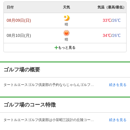
日付
天気
気温（最高/最低）
08月09日(日)
33℃
/
26℃
晴
08月10日(月)
34℃
/
26℃
晴
もっと見る
ゴルフ場の概要
タートルエースゴルフ倶楽部の予約ならじゃらんゴルフ。カートの有無や利用税、キャンセル料、ナイター設備、駐車場などのコース情報はもちろん、口コミ、フォトギャラリーなどコースの難易度や攻略に役立つ情報充実、予約する度にポイントが貯まるのでお得にゴルフをお楽しみ頂けます。 タートルエースゴルフ倶楽部は三重県亀山市にあるゴルフ場です。アクセスは名阪自動車道の関インターチェンジより3キロメートル、JＲ関西本線・亀山駅からタクシーで約10分の好立地に位置しています。四季折々に美しい表情を見せる緑の丘陵地を舞台に、プレーの喜びや充実感が味わえるコースづくりと気品に満ちたクラブハウスを実現しています。落ち着いた雰囲気で統一されたレストランは、当ゴルフ場でもかなり評判が良くて人気の施設です。浴室は温泉とサウナがあります。温泉は天然温泉です。様々な効能があります。プレー後の疲れた体をじっくりいやしてくれます。ただプレーするだけではなく、充実の設備が整ったゴルフ場で、とても快適に過ごすことができます。
続きを見る
ゴルフ場のコース特徴
タートルエースゴルフ倶楽部は小笹昭三設計の丘陵コースで、3,502ヤード( OUT)、3,398ヤード( IN)、OUT9ホールのパー36、IN9ホールのパー36、コースレートは72.3（OUT・IN・ベント）の構成です。全体の高低差がわずかに20メートルと穏やかな地形の18ホールです。フェアウェイは全体に広くなっており、水と緑が織りなす美しい丘陵コースです。印象的なのは水量の豊富な池の存在です。他はプレーヤーの技量を正確に反映したスコアが出るコースとなっております。完全な池越えのショットを要求したりするような配置になっていたかと思うと、落とし穴を造っていたずらにプレッシャーを与えたり、必要以上に忍耐力を消耗させないような配慮が感じられるコースです。
続きを見る