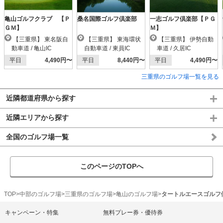
亀山ゴルフクラブ 【Ｐ
桑名国際ゴルフ倶楽部
一志ゴルフ倶楽部【ＰＧ
ＧＭ】
Ｍ】
【三重県】 東名阪自
【三重県】 東海環状
【三重県】 伊勢自動
動車道 / 亀山IC
自動車道 / 東員IC
車道 / 久居IC
平日
4,490円〜
平日
8,440円〜
平日
4,490円〜
三重県のゴルフ場一覧を見る
近隣都道府県から探す
近隣エリアから探す
全国のゴルフ場一覧
このページのTOPへ
TOP
中部のゴルフ場
三重県のゴルフ場
亀山のゴルフ場
タートルエースゴルフ
キャンペーン・特集
無料プレー券・優待券