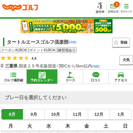
1
タートルエースゴルフ倶楽部
登録
(詳細)
クーポン利用OK
ポイント利用OK
練習場あり
4.4
天気
三重県
国道２５号名阪国道 ⁄ 関ICから5km以内
(地図)
ゴルフ場詳細
予約カレンダー
コース
口コミ
アクセス
プレー日を選択してください
8月
9月
10月
11月
12月
1月
月
火
水
木
金
土
日