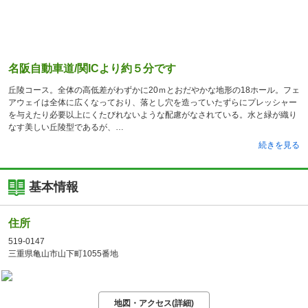
名阪自動車道/関ICより約５分です
丘陵コース。全体の高低差がわずかに20ｍとおだやかな地形の18ホール。フェ
アウェイは全体に広くなっており、落とし穴を造っていたずらにプレッシャー
を与えたり必要以上にくたびれないような配慮がなされている。水と緑が織り
なす美しい丘陵型であるが、
続きを見る
基本情報
住所
519-0147
三重県亀山市山下町1055番地
地図・アクセス(詳細)