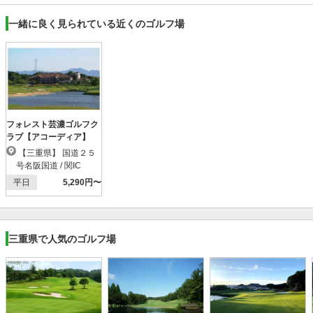
一緒に良く見られている近くのゴルフ場
フォレスト芸濃ゴルフク
ラブ【アコーディア】
【三重県】 国道２５
号名阪国道 / 関IC
平日
5,290円〜
三重県で人気のゴルフ場