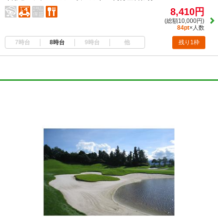
8,410円
(総額10,000円)
84pt
×人数
7時台
8時台
9時台
他
残り1枠