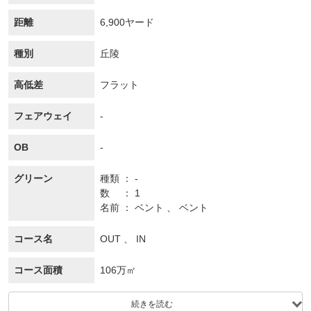
距離
6,900ヤード
種別
丘陵
高低差
フラット
フェアウェイ
-
OB
-
グリーン
種類
-
数
1
名前
ベント 、 ベント
コース名
OUT 、 IN
コース面積
106万㎡
続きを読む