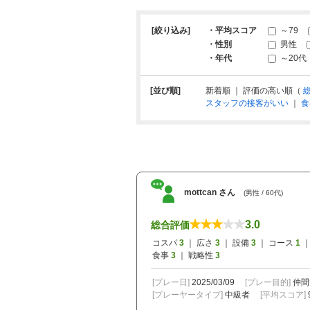
[絞り込み]
・平均スコア
～79
・性別
男性
・年代
～20代
[並び順]
新着順 ｜ 評価の高い順（
スタッフの接客がいい
｜
食
mottcan さん
(男性 / 60代)
3.0
総合評価
コスパ
3
｜ 広さ
3
｜ 設備
3
｜ コース
1
｜
食事
3
｜ 戦略性
3
[プレー日]
2025/03/09
[プレー目的]
仲間
[プレーヤータイプ]
中級者
[平均スコア]