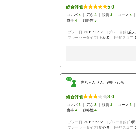
5.0
総合評価
コスパ
4
｜ 広さ
4
｜ 設備
3
｜ コース
4
｜
食事
4
｜ 戦略性
3
[プレー日]
2019/05/17
[プレー目的]
恋人
[プレーヤータイプ]
上級者
[平均スコア]
赤ちゃん さん
(男性 / 50代)
3.0
総合評価
コスパ
3
｜ 広さ
3
｜ 設備
3
｜ コース
3
｜
食事
4
｜ 戦略性
4
[プレー日]
2019/05/02
[プレー目的]
仲間
[プレーヤータイプ]
初心者
[平均スコア]