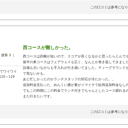
この口コミは参考になり
西コースが難しかった。
 接客
3
｜
西コースは距離が短いので、スコアが良くなるかと思ったらとんで
後半の東コースはフェアウェイも広く、なんとか巻き返しできまし
設備も古いながらも手入れが行き届いてました。ティーグラウンド
でワイワイ
て危ないかも。
110～119
あと忙しかったのかランチスタッフの対応が冷たかった。。
追加料金支払った、めんくい膳が量がイマイチで結局追加料金なし
でもこの時期にこの料金でランチ付きでちゃんとしたコース廻れる
また行きたいです。
この口コミは参考になり