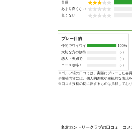
普通
あまり良くない
良くない
プレー目的
仲間でワイワイ
100%
大切な方の接待
（-）
恋人・夫婦で
（-）
コース攻略！
（-）
※ゴルフ場の口コミは、実際にプレーした会
※投稿内容には、個人的趣味や主観的な表現
※口コミ投稿の掟に反するものは掲載してお
名倉カントリークラブの口コミ コメ