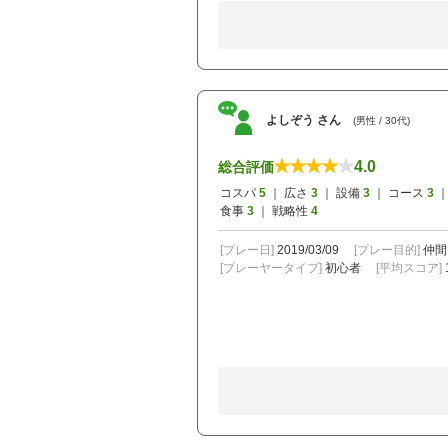
よしぞう さん
(男性 / 30代)
4.0
総合評価
コスパ
5
｜ 広さ
3
｜ 設備
3
｜ コース
3
｜
食事
3
｜ 戦略性
4
[プレー日]
2019/03/09
[プレー目的]
仲間
[プレーヤータイプ]
初心者
[平均スコア]