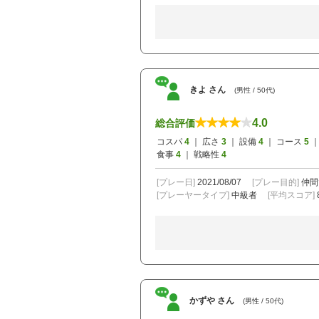
きよ さん
(男性 / 50代)
4.0
総合評価
コスパ
4
｜ 広さ
3
｜ 設備
4
｜ コース
5
｜
食事
4
｜ 戦略性
4
[プレー日]
2021/08/07
[プレー目的]
仲間
[プレーヤータイプ]
中級者
[平均スコア]
かずや さん
(男性 / 50代)