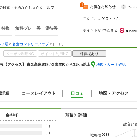
1
お得なお知らせ
ヘル
の検索・予約ならじゃらんゴルフ
こんにちは
ゲスト
さん
・特集
無料プレー券・優待券
ポイントが1%たまる
ルフ場
>
名倉カントリークラブ
> 口コミ
クーポン利用NG
ポイント利用NG
練習場あり
丸根
【アクセス】 東名高速道路 ⁄ 名古屋ICから31km以上
地図・ルート確認
場詳細
コースレイアウト
口コミ
地図・アクセス
36
項目別評価
全
件
総合評
（-）
（-）
3.0
戦略性