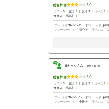
3.0
総合評価
コスパ
5
｜ 広さ
3
｜ 設備
3
｜ コース
3
｜
食事
3
｜ 戦略性
3
[プレー日]
2020/12/28
[プレー目的]
仲間
[プレーヤータイプ]
初心者
[平均スコア]
赤ちゃん さん
(男性 / 60代)
3.0
総合評価
コスパ
3
｜ 広さ
3
｜ 設備
2
｜ コース
3
｜
食事
3
｜ 戦略性
4
[プレー日]
2020/06/12
[プレー目的]
仲間
[プレーヤータイプ]
中級者
[平均スコア]