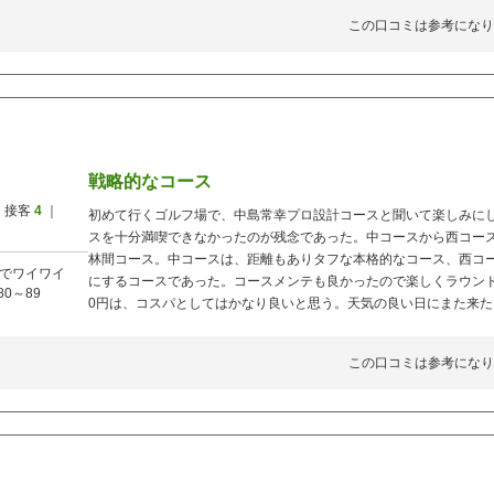
この口コミは参考になり
戦略的なコース
 接客
4
｜
初めて行くゴルフ場で、中島常幸プロ設計コースと聞いて楽しみに
スを十分満喫できなかったのが残念であった。中コースから西コー
林間コース。中コースは、距離もありタフな本格的なコース、西コ
でワイワイ
にするコースであった。コースメンテも良かったので楽しくラウンド
80～89
0円は、コスパとしてはかなり良いと思う。天気の良い日にまた来た
この口コミは参考になり