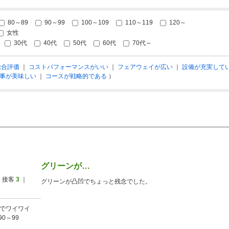
80～89
90～99
100～109
110～119
120～
女性
30代
40代
50代
60代
70代～
総合評価
｜
コストパフォーマンスがいい
｜
フェアウェイが広い
｜
設備が充実して
事が美味しい
｜
コースが戦略的である
）
グリーンが…
 接客
3
｜
グリーンが凸凹でちょっと残念でした。
でワイワイ
90～99