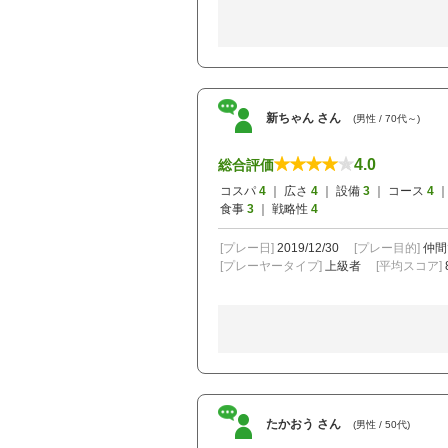
新ちゃん さん
(男性 / 70代～)
4.0
総合評価
コスパ
4
｜ 広さ
4
｜ 設備
3
｜ コース
4
｜
食事
3
｜ 戦略性
4
[プレー日]
2019/12/30
[プレー目的]
仲間
[プレーヤータイプ]
上級者
[平均スコア]
たかおう さん
(男性 / 50代)