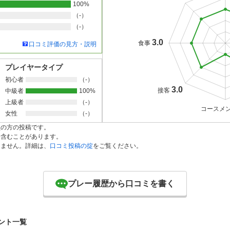
100%
（-）
（-）
3.0
食事
口コミ評価の見方・説明
プレイヤータイプ
初心者
（-）
3.0
接客
中級者
100%
上級者
（-）
コースメ
女性
（-）
員の方の投稿です。
を含むことがあります。
りません。詳細は、
口コミ投稿の掟
をご覧ください。
プレー履歴から口コミを書く
ント一覧