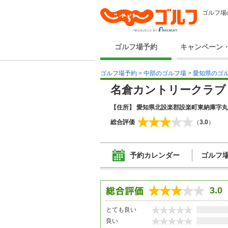
ゴルフ場
ゴルフ場予約
キャンペーン
ゴルフ場予約
>
中部のゴルフ場
>
愛知県のゴ
名倉カントリークラブ
【住所】 愛知県北設楽郡設楽町東納庫字
総合評価
（
3.0
）
予約カレンダー
ゴルフ
3.0
とても良い
良い