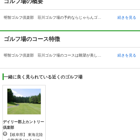
ゴルフ場の概要
明智ゴルフ倶楽部 荘川ゴルフ場の予約ならじゃらんゴルフ。カートの有無や利用税、キャンセル料、ナイター設備、駐車場などのコース情報はもちろん、口コミ、フォトギャラリーなどコースの難易度や攻略に役立つ情報充実、予約する度にポイントが貯まるのでお得にゴルフをお楽しみ頂けます。 岐阜県高山市にある明智ゴルフ倶楽部 荘川ゴルフ場は冬の間は積雪でクローズになりますが、夏季は涼しくプレーが楽しめるゴルフ場です。クラブハウスは洋風の作りで美しいテラスでは気候の良い時にはお茶を楽しむこともできます。さらにスイートルームや和風レストランも完備されています。和風レストランでは地元である飛騨地方の食材を用いた名物料理も提供されます。コンペなどに利用できるパーティーメニューも準備されています。自動車でのアクセスは東海北陸自動車道を利用するのが分かりやすく、一宮ジャンクションより約80分の位置にあります。またJR高山本線・高山駅から約60分となっています。中部地方や甲信越地方からのアクセスが良いゴルフ場となっています。
続きを見る
ゴルフ場のコース特徴
明智ゴルフ倶楽部 荘川ゴルフ場のコースは眺望が美しい高原コースとなっています。自然の景観を大切にして白樺並木の映える高原の良さを十分に生かしたフラットで雄大なコースとなっています。眺望は西に白山連峰を望むことができ、北に荘川高原、さらに南にはひるがの高原に接するという日本の美しい高原を独り占めしているようなコースです。コースの手入れも良く快適にプレーすることができます。 コースの設計はレイ・フロイド氏と加藤義明氏が行っています。OUTコースとINコースで合計18ホールが基本的にフラットで6,418ヤードあり、パー72となっています。OUTコースは樹木に囲まれた林間コースが特徴でINコースは周囲の美しい山々を観察できるパノラマが広がる展望コースとなっています。
続きを見る
一緒に良く見られている近くのゴルフ場
デイリー郡上カントリー
倶楽部
【岐阜県】 東海北陸