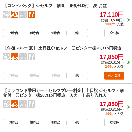
【コンペパック】◇セルフ 朝食・昼食+1D付 夏 お盆
17,110円
(総額19,500円)
100pt
×人数
7時台
8時台
9時台
他
空9枠
【午後スルー 夏】 土日祝◇セルフ 〇ビジター様20,315円税込
17,850円
(総額20,315円)
100pt
×人数
7時台
8時台
9時台
他
残り2枠
【１ラウンド乗用カートセルフプレー料金】土日祝 ◇セルフ・朝
食付 〇ビジター様20,315円税込 ★カート乗り入れ★
17,850円
(総額20,315円)
100pt
×人数
7時台
8時台
9時台
他
空9枠