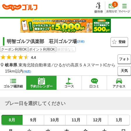
1
明智ゴルフ倶楽部 荘川ゴルフ場
登録
(詳細)
クーポン利用OK
ポイント利用OK
練習場なし
4.4
フォト
岐阜県
東海北陸自動車道 ⁄ ひるがの高原ＳＡスマートICから
天気
15km以内
(地図)
ゴルフ場詳細
予約カレンダー
コース
口コミ
アクセス
プレー日を選択してください
8月
9月
10月
11月
12月
1月