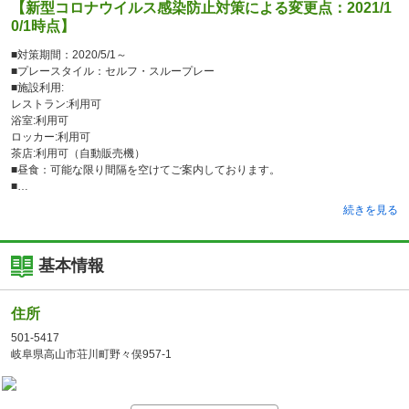
【新型コロナウイルス感染防止対策による変更点：2021/1
0/1時点】
■対策期間：2020/5/1～
■プレースタイル：セルフ・スループレー
■施設利用:
レストラン:利用可
浴室:利用可
ロッカー:利用可
茶店:利用可（自動販売機）
■昼食：可能な限り間隔を空けてご案内しております。
■
続きを見る
基本情報
住所
501-5417
岐阜県高山市荘川町野々俣957-1