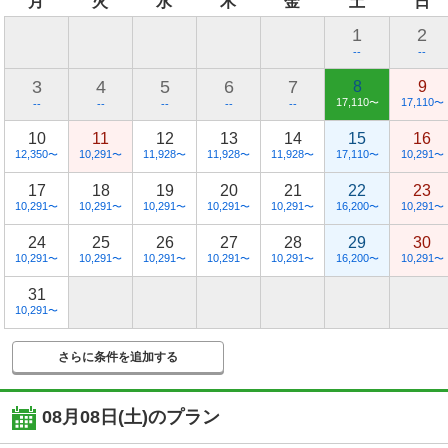
月
火
水
木
金
土
日
1
2
--
--
3
4
5
6
7
8
9
17,110
17,110
〜
〜
--
--
--
--
--
10
11
12
13
14
15
16
12,350
10,291
11,928
11,928
11,928
17,110
10,291
〜
〜
〜
〜
〜
〜
〜
17
18
19
20
21
22
23
10,291
10,291
10,291
10,291
10,291
16,200
10,291
〜
〜
〜
〜
〜
〜
〜
24
25
26
27
28
29
30
10,291
10,291
10,291
10,291
10,291
16,200
10,291
〜
〜
〜
〜
〜
〜
〜
31
10,291
〜
さらに条件を追加する
08月08日(土)
のプラン