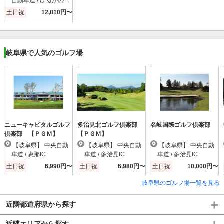
自動車道 / ひるがの高
原ＳＡスマートIC
土日祝
12,810円〜
岐阜県で人気のゴルフ場
ニューキャピタルゴルフ
多治見北ゴルフ倶楽部
名岐国際ゴルフ倶楽部
倶楽部 【ＰＧＭ】
【ＰＧＭ】
【岐阜県】 中央自動
【岐阜県】 中央自動
【岐阜県】 中央自動
車道 / 恵那IC
車道 / 多治見IC
車道 / 多治見IC
土日祝
6,990円〜
土日祝
6,980円〜
土日祝
10,000円〜
岐阜県のゴルフ場一覧を見る
近隣都道府県から探す