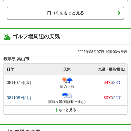
口コミをもっと見る
ゴルフ場周辺の天気
2026年08月07日 10時03分発表
岐阜県 高山市
日付
天気
気温（最高/最低）
08月07日(金)
34℃
/
23℃
晴のち雨
08月08日(土)
30℃
/
22℃
雨時々曇(雨は時々止む)
もっと見る