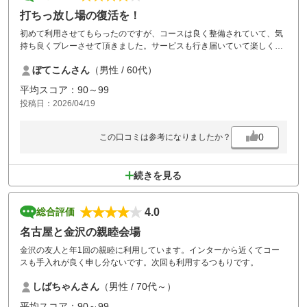
打ちっ放し場の復活を！
初めて利用させてもらったのですが、コースは良く整備されていて、気
持ち良くプレーさせて頂きました。サービスも行き届いていて楽しくラ
ウンドできました。ただ打ちっぱなし練習場の設備が無いのがとても残
ぼてこんさん
（男性 / 60代）
念でした。プレー前に打ちっぱなしで当日の調子や修正をしようと思っ
ていたので、スタートしてから数ホールは体が動かず不安を抱えてプレ
平均スコア：90～99
ーしなくてはなりませんでした。設備が無くてショクでした。是非設備
投稿日：2026/04/19
を復活して欲しいです。
あと、昼食付価格\1430のメニューの選択肢をもっと増やして欲しいと
思いました。
0
この口コミは参考になりましたか？
続きを見る
4.0
総合評価
名古屋と金沢の親睦会場
金沢の友人と年1回の親睦に利用しています。インターから近くてコー
スも手入れが良く申し分ないです。次回も利用するつもりです。
しばちゃんさん
（男性 / 70代～）
平均スコア：90～99