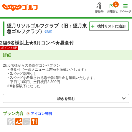
1
望月リソルゴルフクラブ（旧：望月東
検討リストに追加
急ゴルフクラブ）
(詳細)
2組6名様以上★8月コンペ★昼食付
ポイントUP
詳細
2組6名様からの昼食付コンペプラン
・昼食付（一部メニューは差額を頂戴いたします）
・3バッグ割増なし
・2バッグを希望される場合割増料金を頂戴いたします。
平日1,100円、土日祝日3,300円
※8名様以下になった
続きを読む
プラン内容
アイコン説明