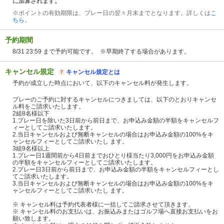
に加算されます。
※ポイントの有効期限は、プレー日の翌々月末までとなります。詳しくは
こ
ちら
。
予約期間
8/31 23:59 まで予約可能です。 ※早期終了する場合があります。
キャンセル規定
キャンセル規定とは
予約が成立した時点において、以下のキャンセル料が発生します。
プレーのご予約に対するキャンセルにつきましては、以下のとおりキャンセ
ル料をご請求いたします。
2組8名様以下
1.プレー日を除いた3日前から前日まで、お申込み金額の半額をキャンセルフ
ィーとしてご請求いたします。
2.当日キャンセルおよび無断キャンセルの場合はお申込み金額の100%をキ
ャンセルフィーとしてご請求いたし ます。
3組9名様以上
1.プレー日1週間前から4日前までおひとり様当たり3,000円をお申込み金額
の半額をキャンセルフィーとしてご請求いたします。
2.プレー日3日前から前日まで、お申込み金額の半額をキャンセルフィーとし
てご請求いたします。
3.当日キャンセルおよび無断キャンセルの場合はお申込み金額の100%をキ
ャンセルフィーとしてご請求いたし ます。
※ キャンセル料は予約代表者様に一括してご請求させて頂きます。
※ キャンセル料のお支払いは、お振込みまたはゴルフ場へ直接お支払いをお
願い致します。