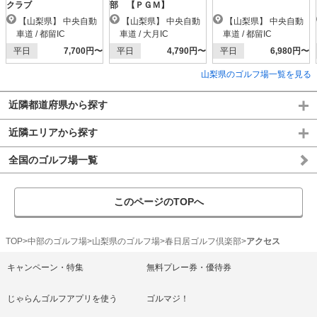
クラブ
部 【ＰＧＭ】
【山梨県】 中央自動
【山梨県】 中央自動
【山梨県】 中央自動
車道 / 都留IC
車道 / 大月IC
車道 / 都留IC
平日
7,700円〜
平日
4,790円〜
平日
6,980円〜
山梨県のゴルフ場一覧を見る
近隣都道府県から探す
近隣エリアから探す
全国のゴルフ場一覧
このページのTOPへ
TOP
中部のゴルフ場
山梨県のゴルフ場
春日居ゴルフ倶楽部
アクセス
キャンペーン・特集
無料プレー券・優待券
じゃらんゴルフアプリを使う
ゴルマジ！