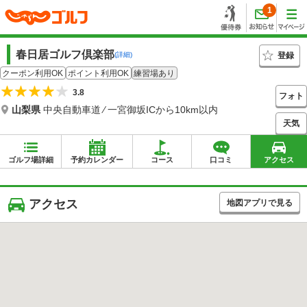
1
春日居ゴルフ倶楽部
登録
(詳細)
クーポン利用OK
ポイント利用OK
練習場あり
3.8
フォト
山梨県
中央自動車道 ⁄ 一宮御坂ICから10km以内
天気
ゴルフ場詳細
予約カレンダー
コース
口コミ
アクセス
アクセス
地図アプリで見る