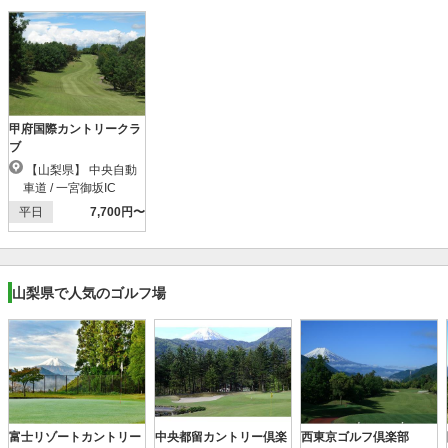
甲府国際カントリークラ
ブ
【山梨県】 中央自動
車道 / 一宮御坂IC
平日
7,700円〜
山梨県で人気のゴルフ場
富士リゾートカントリー
中央都留カントリー倶楽
西東京ゴルフ倶楽部