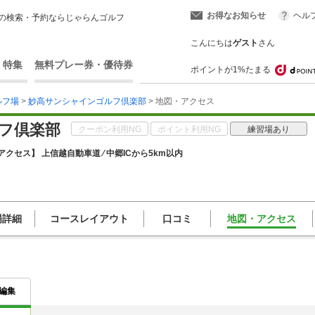
お得なお知らせ
ヘル
の検索・予約ならじゃらんゴルフ
こんにちは
ゲスト
さん
・特集
無料プレー券・優待券
ポイントが1%たまる
ルフ場
>
妙高サンシャインゴルフ倶楽部
> 地図・アクセス
フ倶楽部
クーポン利用NG
ポイント利用NG
練習場あり
アクセス】 上信越自動車道 ⁄ 中郷ICから5km以内
場詳細
コースレイアウト
口コミ
地図・アクセス
編集