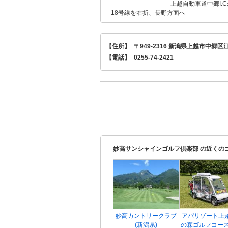
上越自動車道中郷I.Cか
18号線を右折、長野方面へ
【住所】
〒949-2316 新潟県上越市中郷区江
【電話】
0255-74-2421
妙高サンシャインゴルフ倶楽部 の近くの
妙高カントリークラブ
アパリゾート上
(新潟県)
の森ゴルフコース