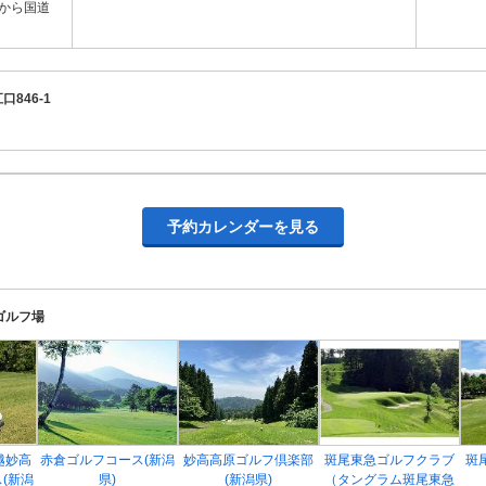
ら国道
口846-1
予約カレンダーを見る
ゴルフ場
越妙高
赤倉ゴルフコース(新潟
妙高高原ゴルフ倶楽部
斑尾東急ゴルフクラブ
斑
(新潟
県)
(新潟県)
（タングラム斑尾東急