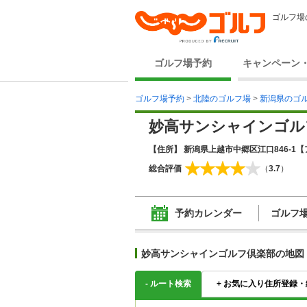
ゴルフ場
ゴルフ場予約
キャンペーン
ゴルフ場予約
>
北陸のゴルフ場
>
新潟県のゴ
妙高サンシャインゴル
【住所】 新潟県上越市中郷区江口846-1
【
総合評価
（
3.7
）
予約カレンダー
ゴルフ
妙高サンシャインゴルフ倶楽部の地図
-
ルート検索
+
お気に入り住所登録・