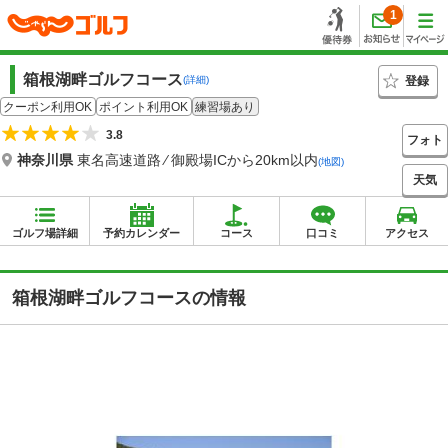
1
箱根湖畔ゴルフコース
登録
(詳細)
クーポン利用OK
ポイント利用OK
練習場あり
3.8
フォト
神奈川県
東名高速道路 ⁄ 御殿場ICから20km以内
(地図)
天気
ゴルフ場詳細
予約カレンダー
コース
口コミ
アクセス
箱根湖畔ゴルフコースの情報