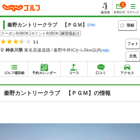
1
秦野カントリークラブ 【ＰＧＭ】
登録
(詳細)
クーポン利用OK
ポイント利用OK
練習場あり
3.1
フォト
神奈川県
東名高速道路 ⁄ 秦野中井ICから5km以内
(地図)
天気
ゴルフ場詳細
予約カレンダー
コース
口コミ
アクセス
秦野カントリークラブ 【ＰＧＭ】の情報