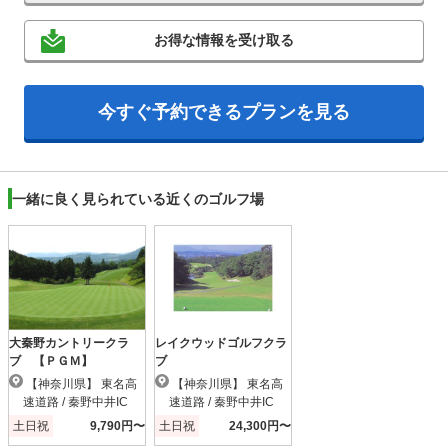
お得な情報を受け取る
今すぐ予約できるプランを見る
一緒に良く見られている近くのゴルフ場
大秦野カントリークラ
レイクウッドゴルフクラ
ブ 【ＰＧＭ】
ブ
【神奈川県】 東名高
【神奈川県】 東名高
速道路 / 秦野中井IC
速道路 / 秦野中井IC
土日祝
9,790円〜
土日祝
24,300円〜