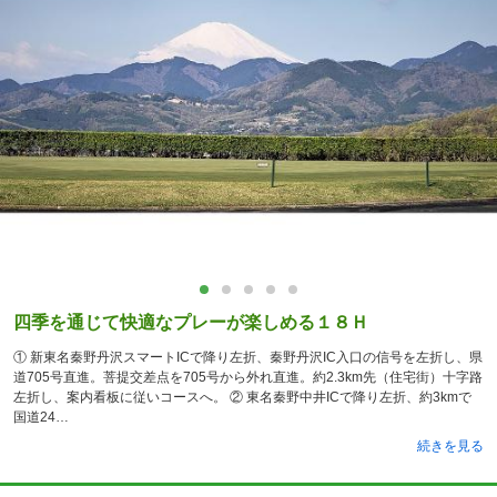
四季を通じて快適なプレーが楽しめる１８Ｈ
① 新東名秦野丹沢スマートICで降り左折、秦野丹沢IC入口の信号を左折し、県
道705号直進。菩提交差点を705号から外れ直進。約2.3km先（住宅街）十字路
左折し、案内看板に従いコースへ。 ② 東名秦野中井ICで降り左折、約3kmで
国道24
続きを見る