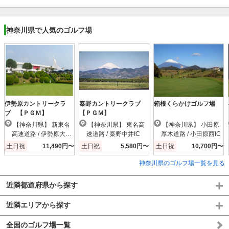
神奈川県で人気のゴルフ場
伊勢原カントリークラ
秦野カントリークラブ
箱根くらかけゴルフ場
ブ 【ＰＧＭ】
【ＰＧＭ】
【神奈川県】 新東名
【神奈川県】 東名高
【神奈川県】 小田原
高速道路 / 伊勢原大山I
速道路 / 秦野中井IC
厚木道路 / 小田原西IC
C
土日祝
11,490円〜
土日祝
5,580円〜
土日祝
10,700円〜
神奈川県のゴルフ場一覧を見る
近隣都道府県から探す
近隣エリアから探す
全国のゴルフ場一覧