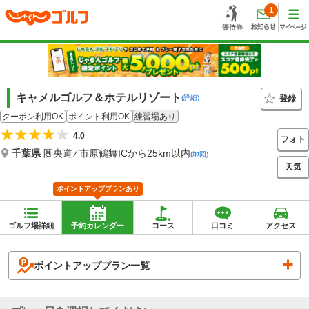
1
キャメルゴルフ＆ホテルリゾート
登録
(詳細)
クーポン利用OK
ポイント利用OK
練習場あり
4.0
フォト
千葉県
圏央道 ⁄ 市原鶴舞ICから25km以内
(地図)
天気
ポイントアッププランあり
ゴルフ場詳細
予約カレンダー
コース
口コミ
アクセス
ポイントアッププラン一覧