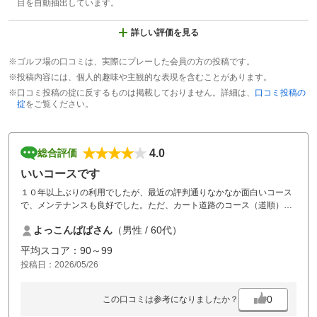
目を自動抽出しています。
詳しい評価を見る
※ゴルフ場の口コミは、実際にプレーした会員の方の投稿です。
※投稿内容には、個人的趣味や主観的な表現を含むことがあります。
※口コミ投稿の掟に反するものは掲載しておりません。詳細は、
口コミ投稿の
掟
をご覧ください。
4.0
総合評価
いいコースです
１０年以上ぶりの利用でしたが、最近の評判通りなかなか面白いコース
で、メンテナンスも良好でした。ただ、カート道路のコース（道順）案
内が少しわかりづらいところがあったので、標識等工夫してもらいた
よっこんぱぱさん
（男性 / 60代）
い。
お昼のバイキングはいいですが、コーヒーは飲めるようにして欲しい。
平均スコア：90～99
お風呂（露天）は最高です。
投稿日：2026/05/26
0
この口コミは参考になりましたか？