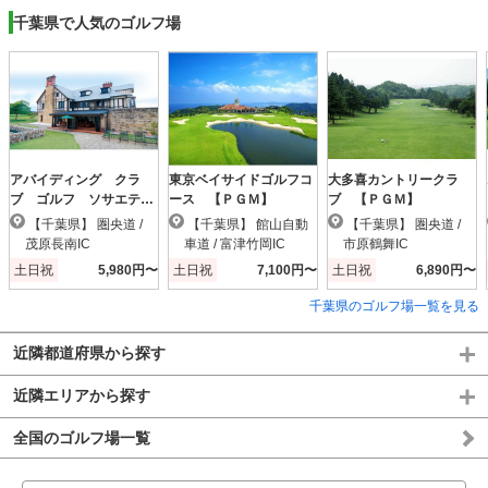
千葉県で人気のゴルフ場
アバイディング クラ
東京ベイサイドゴルフコ
大多喜カントリークラ
ブ ゴルフ ソサエテ
ース 【ＰＧＭ】
ブ 【ＰＧＭ】
ィ 【ＰＧＭ】
【千葉県】 圏央道 /
【千葉県】 館山自動
【千葉県】 圏央道 /
茂原長南IC
車道 / 富津竹岡IC
市原鶴舞IC
土日祝
5,980円〜
土日祝
7,100円〜
土日祝
6,890円〜
千葉県のゴルフ場一覧を見る
近隣都道府県から探す
近隣エリアから探す
全国のゴルフ場一覧