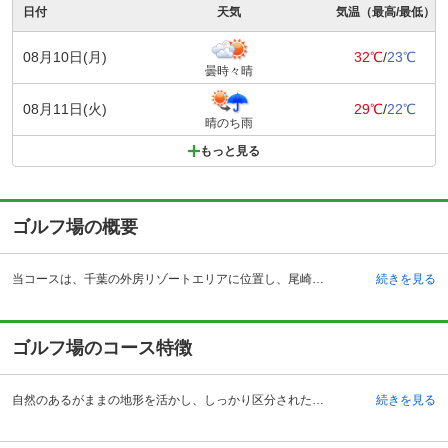
日付
天気
気温（最高/最低）
08月10日(月)
32℃
/
23℃
曇時々晴
08月11日(火)
29℃
/
22℃
晴のち雨
もっと見る
ゴルフ場の概要
当コースは、千葉の外房リゾートエリアに位置し、尾崎将司プロ監修のゴルフ場として1995年4月薄井茂の設計でオープンしました。ビギナーから上級者までゴルフを楽しめるゴルフ場として人気です。18ホール、パー72、コースレート71.4、OUTコース3340ヤード、INコース3,138ヤード、総ヤード数6,478ヤード、丘陵形状のコースで、ベントグリーン、面積約93.7万平方メートルの自然豊かなゴルフ場です。 宿泊施設も併設され、全11室の客室は、大理石や御影石が贅沢にほどこされたバスルームなどリッチな気分を味わえます。全室フェアウェイビューで101平方メートル（2LDK）の広々とした欧米スタイルのスウィートヴィラでは、ゴルフ場で暮らすようなリゾートライフが過ごせます。宿泊を伴う各種プランもあり、ゴルフの楽しみやアフターゴルフのゆったりとしたリゾートステイも楽しめます。
続きを見る
ゴルフ場のコース特徴
自然のあるがままの地形を活かし、しっかり区分された各ホールは、美しさと戦略性を併せ持ち、14本全てのクラブを駆使して攻略しなくてはいけない刺激あるコースです。 INコースの各ホールは慎重にホールルートを考えて攻めなければスコアをまとめることは難しいコースです。特に、13,15,18番ホールは飛距離だけにこだわると厳しいバンカーにつかまります。飛距離だけが目的のゴルフではなく、アイアンなどで細かく刻むなど緻密なプレーが大切です。どのホールもリゾートコースならではの開放感を存分に感じられ、コースは乗用カートによるセルフプレーの各ホール変化に富んだ18ホールになっています。どのようなレベルのゴルファーも本当のゴルフを楽しむことができるゴルフ場です。
続きを見る