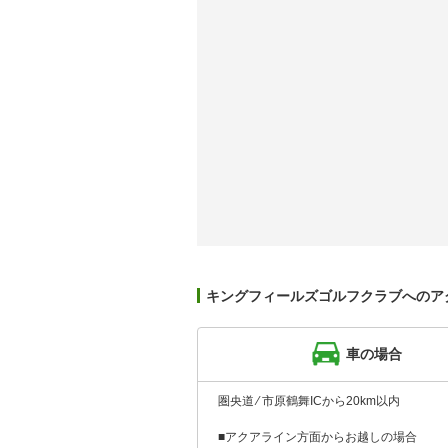
キングフィールズゴルフクラブへのア
車の場合
圏央道 ⁄ 市原鶴舞ICから20km以内
■アクアライン方面からお越しの場合