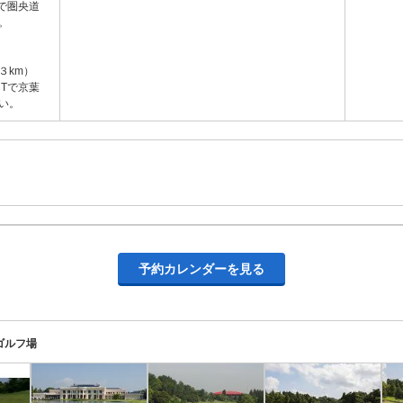
で圏央道
。
３km）
Tで京葉
い。
予約カレンダーを見る
ゴルフ場