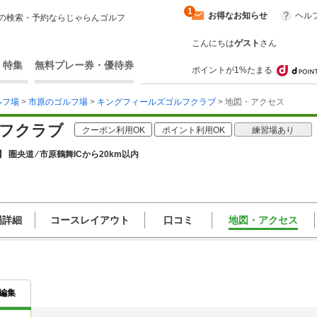
1
お得なお知らせ
ヘル
の検索・予約ならじゃらんゴルフ
こんにちは
ゲスト
さん
・特集
無料プレー券・優待券
ポイントが1%たまる
ルフ場
>
市原のゴルフ場
>
キングフィールズゴルフクラブ
> 地図・アクセス
フクラブ
クーポン利用OK
ポイント利用OK
練習場あり
 圏央道 ⁄ 市原鶴舞ICから20km以内
場詳細
コースレイアウト
口コミ
地図・アクセス
編集