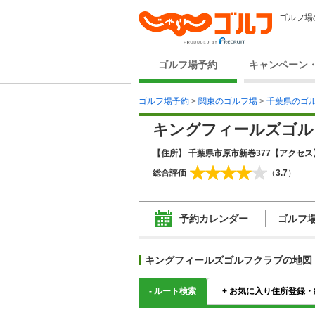
ゴルフ場
ゴルフ場予約
キャンペーン
ゴルフ場予約
>
関東のゴルフ場
>
千葉県のゴ
キングフィールズゴル
【住所】 千葉県市原市新巻377
【アクセス】
総合評価
（
3.7
）
予約カレンダー
ゴルフ
キングフィールズゴルフクラブの地図
-
ルート検索
+
お気に入り住所登録・