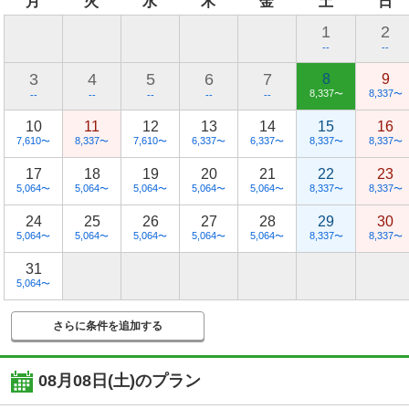
月
火
水
木
金
土
日
1
2
--
--
3
4
5
6
7
8
9
8,337
8,337
〜
〜
--
--
--
--
--
10
11
12
13
14
15
16
7,610
8,337
7,610
6,337
6,337
8,337
8,337
〜
〜
〜
〜
〜
〜
〜
17
18
19
20
21
22
23
5,064
5,064
5,064
5,064
5,064
8,337
8,337
〜
〜
〜
〜
〜
〜
〜
24
25
26
27
28
29
30
5,064
5,064
5,064
5,064
5,064
8,337
8,337
〜
〜
〜
〜
〜
〜
〜
31
5,064
〜
さらに条件を追加する
08月08日(土)
のプラン