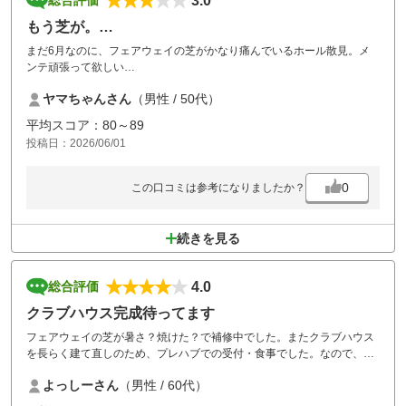
3.0
総合評価
もう芝が。…
まだ6月なのに、フェアウェイの芝がかなり痛んでいるホール散見。メ
ンテ頑張って欲しい
。昼飯は建屋できるまで我慢です。
ヤマちゃんさん
（男性 / 50代）
平均スコア：80～89
投稿日：2026/06/01
0
この口コミは参考になりましたか？
続きを見る
4.0
総合評価
クラブハウス完成待ってます
フェアウェイの芝が暑さ？焼けた？で補修中でした。またクラブハウス
を長らく建て直しのため、プレハブでの受付・食事でした。なので、設
備・食事の評価は仕方がないと思います。
よっしーさん
（男性 / 60代）