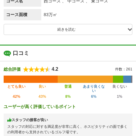
コース名
西コース 、 中コース 、 東コース
コース面積
83万㎡
続きを読む
口コミ
4.2
総合評価
件数：261
とても良い
良い
普通
あまり良くな
良くない
い
42%
43%
8%
6%
1%
ユーザーが高く評価しているポイント
スタッフの接客が良い
スタッフの対応に対する満足度が非常に高く、ホスピタリティの面で多く
の利用者から支持されているゴルフ場です。