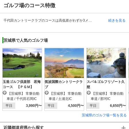
ゴルフ場のコース特徴
千代田カントリークラブのコースは高低差がわずか3メートルというフラットな林間コースです。この中に15の池が美しく配置され、初心者から上級者まで存分にプレーを楽しむことができます。さらに四季を織り成す自然の美しさがプレーをより一層ひきたててくれます。10,262ヤード、ベントは2グリーン。さらに80近いバンカーがプレーヤーたちを悩ませます。 コースは西コース、中コース、東コースとあり、一見するとフラットで優しいコースのようにも見えますが、池やホールが難関となって立ちはだかります。攻略のポイントは所々に見え隠れするハザードの攻略にあります。1度、2度とプレーを重ねるごとに新たな魅力が見つかり、何度もチャレンジしたくなるような、本当のゴルフの楽しさを発見できる、そんな一面をも感じさせてくれるコース設計です。
続きを見る
茨城県で人気のゴルフ場
玉造ゴルフ倶楽部 若海
筑波国際カントリークラ
スパ＆ゴルフリゾート久
コース 【ＰＧＭ】
ブ
慈
【茨城県】 常磐自動
【茨城県】 常磐自動
【茨城県】 常磐自動
車道 / 千代田石岡IC
車道 / 土浦北IC
車道 / 那珂IC
平日
3,990円〜
平日
4,500円〜
平日
6,650円〜
茨城県のゴルフ場一覧を見る
近隣都道府県から探す