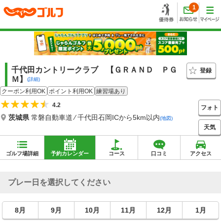
1
千代田カントリークラブ 【ＧＲＡＮＤ ＰＧ
登録
Ｍ】
(詳細)
クーポン利用OK
ポイント利用OK
練習場あり
4.2
フォト
茨城県
常磐自動車道 ⁄ 千代田石岡ICから5km以内
(地図)
天気
ゴルフ場詳細
予約カレンダー
コース
口コミ
アクセス
プレー日を選択してください
8月
9月
10月
11月
12月
1月