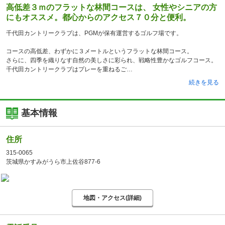
高低差３ｍのフラットな林間コースは、 女性やシニアの方
にもオススメ。都心からのアクセス７０分と便利。
千代田カントリークラブは、PGMが保有運営するゴルフ場です。
コースの高低差、わずかに３メートルというフラットな林間コース。
さらに、四季を織りなす自然の美しさに彩られ、戦略性豊かなゴルフコース。
千代田カントリークラブはプレーを重ねるご
続きを見る
基本情報
住所
315-0065
茨城県かすみがうら市上佐谷877-6
地図・アクセス(詳細)