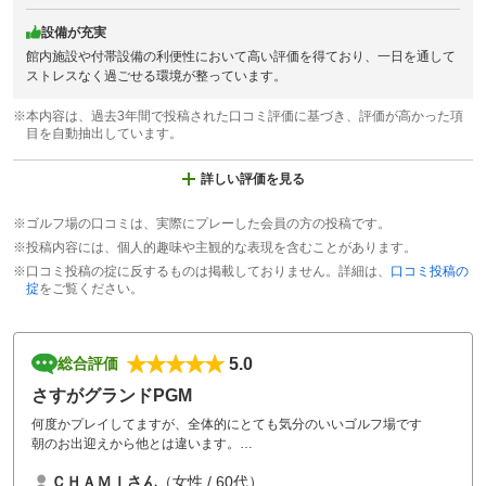
設備が充実
館内施設や付帯設備の利便性において高い評価を得ており、一日を通して
ストレスなく過ごせる環境が整っています。
※本内容は、過去3年間で投稿された口コミ評価に基づき、評価が高かった項
目を自動抽出しています。
詳しい評価を見る
※ゴルフ場の口コミは、実際にプレーした会員の方の投稿です。
※投稿内容には、個人的趣味や主観的な表現を含むことがあります。
※口コミ投稿の掟に反するものは掲載しておりません。詳細は、
口コミ投稿の
掟
をご覧ください。
5.0
総合評価
さすがグランドPGM
何度かプレイしてますが、全体的にとても気分のいいゴルフ場です
朝のお出迎えから他とは違います。
数名が並んで挨拶してくれます。キャディバックはもちろん手荷物まで
ＣＨＡＭＩさん
（女性 / 60代）
中まで運んでくれます