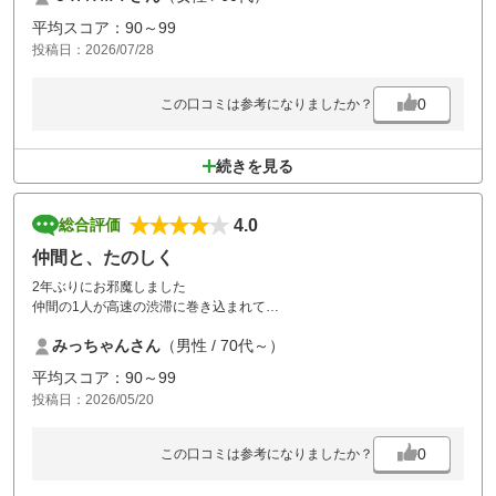
高級なゴルフ場に来た気分になります。
平均スコア：90～99
クラブハウスは立派でスタッフ皆さん礼儀正しく特にレストランスタッ
投稿日：2026/07/28
フは素晴らしいです。
住まいが千葉なのでちょっと距離があり年に数回しか行けませんが、ま
たぜひ行きたいゴルフ場です
0
この口コミは参考になりましたか？
続きを見る
4.0
総合評価
仲間と、たのしく
2年ぶりにお邪魔しました
仲間の1人が高速の渋滞に巻き込まれて
しまい到着が随分と遅れましたか
みっちゃんさん
（男性 / 70代～）
スタート時間を調整して頂き1時間遅れでスタート出来ました
コースは接待コースの為距離が短くなってましたか楽しい一日になりま
平均スコア：90～99
した
投稿日：2026/05/20
又機会があれば行きたい所です
0
この口コミは参考になりましたか？