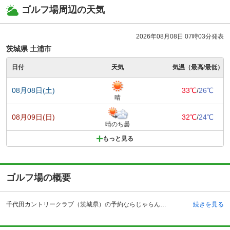
ゴルフ場周辺の天気
2026年08月08日 07時03分発表
茨城県 土浦市
日付
天気
気温（最高/最低）
08月08日(土)
33℃
/
26℃
晴
08月09日(日)
32℃
/
24℃
晴のち曇
もっと見る
ゴルフ場の概要
千代田カントリークラブ（茨城県）の予約ならじゃらんゴルフ。カートの有無や利用税、キャンセル料、ナイター設備、駐車場などのコース情報はもちろん、口コミ、フォトギャラリーなどコースの難易度や攻略に役立つ情報充実、予約する度にポイントが貯まるのでお得にゴルフをお楽しみ頂けます。 千代田カントリークラブは茨城県かすみがうら市にある林間コースを有するカントリークラブです。常磐自動車道千代田石岡インターチェンジから5キロメートル以内、JR石岡駅からはタクシーで約15分と交通の便もいいゴルフ場です。都心からも約1時間程でアクセスできます。 設備の充実面もトップクラスです。アメリカ合衆国ジョージア州のクラブハウスを参考にしたハウスデザインは高級感が漂い、訪れる人を魅了します。高低差3メートルのフラットなコースは、ビギナーから上級者までプレーヤーを選ぶ事なく、誰もが楽しめる設計となっています。コンペルームも完備されていて接待利用も最適です。 またお笑いのディナーショーも開催されるなどご家族での利用もおすすめです。
続きを見る