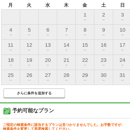
月
火
水
木
金
土
日
1
2
3
--
--
--
4
5
6
7
8
9
10
--
--
--
--
--
--
--
11
12
13
14
15
16
17
--
--
--
--
--
--
--
18
19
20
21
22
23
24
--
--
--
--
--
--
--
25
26
27
28
29
30
31
--
--
--
--
--
--
--
さらに条件を追加する
予約可能なプラン
ご指定の検索条件に該当するプランは見つかりませんでした。お手数ですが、
検索条件を変更して再度検索してください。