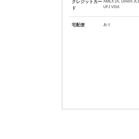
クレジットカー
AMEX DC Diners JC
UFJ VISA
ド
宅配便
あり