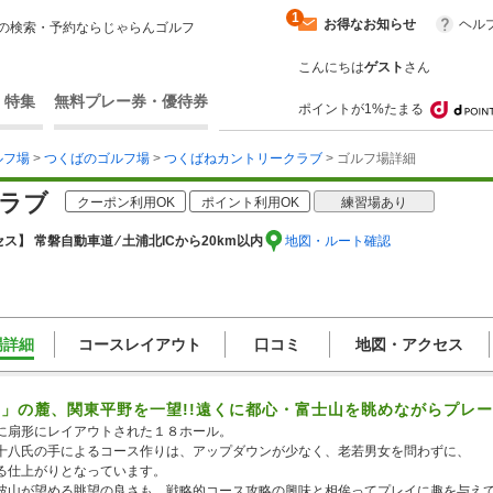
1
お得なお知らせ
ヘル
の検索・予約ならじゃらんゴルフ
こんにちは
ゲスト
さん
・特集
無料プレー券・優待券
ポイントが1%たまる
ルフ場
>
つくばのゴルフ場
>
つくばねカントリークラブ
> ゴルフ場詳細
ラブ
クーポン利用OK
ポイント利用OK
練習場あり
ス】 常磐自動車道 ⁄ 土浦北ICから20km以内
地図・ルート確認
場詳細
コースレイアウト
口コミ
地図・アクセス
」の麓、関東平野を一望!!遠くに都心・富士山を眺めながらプレ
に扇形にレイアウトされた１８ホール。
十八氏の手によるコース作りは、アップダウンが少なく、老若男女を問わずに、
る仕上がりとなっています。
波山が望める眺望の良さも、戦略的コース攻略の興味と相俟ってプレイに趣を与え