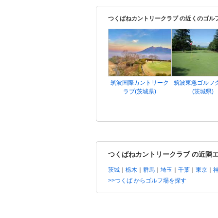
つくばねカントリークラブ の近くのゴル
筑波国際カントリーク
筑波東急ゴルフ
ラブ(茨城県)
(茨城県)
つくばねカントリークラブ の近隣
茨城
｜
栃木
｜
群馬
｜
埼玉
｜
千葉
｜
東京
｜
>>つくば からゴルフ場を探す