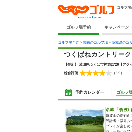
ゴルフ場
ゴルフ場予約
キャンペーン
ゴルフ場予約
>
関東のゴルフ場
>
茨城県のゴ
つくばねカントリーク
【住所】 茨城県つくば市神郡2726
【アクセ
総合評価
（
3.9
）
予約カレンダー
ゴルフ
名峰「筑波山
筑波山の南斜面
設計者・福井八
プレイが楽しめ
各ホールから筑