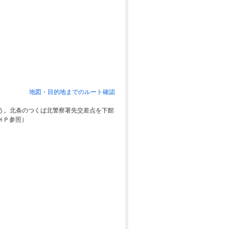
地図・目的地までのルート確認
かう。北条のつくば北警察署先交差点を下館
ＨＰ参照）