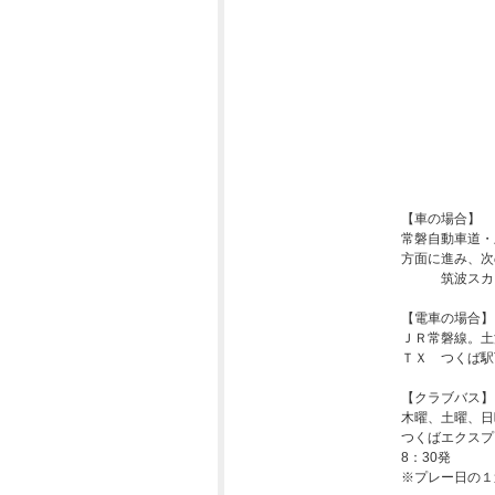
【車の場合】
常磐自動車道・
方面に進み、次
筑波スカイラ
【電車の場合】
ＪＲ常磐線。土
ＴＸ つくば駅
【クラブバス】
木曜、土曜、日
つくばエクスプ
8：30発
※プレー日の１