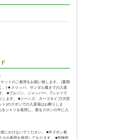
ード
：
ャケットのご着用をお願い致します。 (夏期
。) ■ スリッパ、サンダル履きでの入退
す。 ■ブルゾン、ジャンパー、Tシャツで
りします。 ■ジーンズ、カーゴタイプ(大型
ット)のズボンでの入退場はお断りしま
のあるシャツを着用し、裾をズボンの中に入
や肩にかけないでください。 ■半ズボン着
クスの着用を推奨しております。 ■危険防