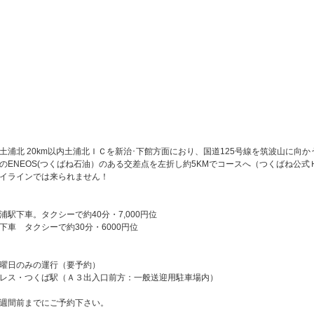
土浦北 20km以内土浦北ＩＣを新治･下館方面におり、国道125号線を筑波山に向
のENEOS(つくばね石油）のある交差点を左折し約5KMでコースへ（つくばね公式
インでは来られません！
浦駅下車。タクシーで約40分・7,000円位
下車 タクシーで約30分・6000円位
曜日のみの運行（要予約）
レス・つくば駅（Ａ３出入口前方：一般送迎用駐車場内）
週間前までにご予約下さい。