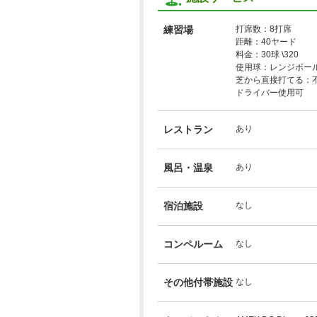
練習場
打席数：8打席
距離：40ヤード
料金：30球 \320
使用球：レンジボー
芝から直接打てる：
ドライバー使用可
レストラン
あり
風呂・温泉
あり
宿泊施設
なし
コンペルーム
なし
その他付帯施設
なし