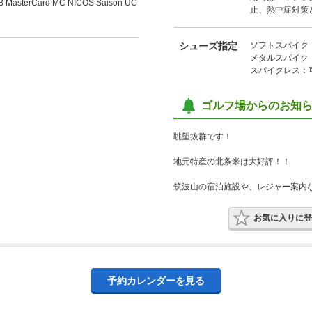
B MasterCard MC NICOS Saison UC
止、熱中症対策
シューズ指定
ソフトスパイク
メタルスパイク
スパイクレス：
ゴルフ場からのお知
眺望抜群です！
地元特産の北条米は大好評！！
筑波山の宿泊施設や、レジャー案内
お気に入りに登
予約カレンダーを見る