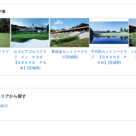
フ場
クラブ
セゴビアゴルフクラ
東筑波カントリークラ
千代田カントリークラ
Ｊ
ブ イン チヨダ
ブ(茨城県)
ブ 【ＧＲＡＮＤ Ｐ
【ＧＲＡＮＤ ＰＧ
ＧＭ】(茨城県)
Ｍ】(茨城県)
エリアから探す
神奈川