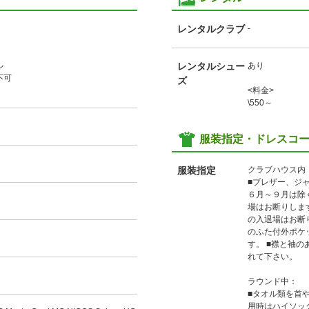
レンタルクラブ
-
ル
レンタルシュー
あり
不可
ズ
<料金>
\550～
服装指定・ドレスコ
服装指定
クラブハウス内
■ブレザー、ジ
６月～９月は除く
場はお断りしま
の入退場はお断
のふた付外ポケ
す。 ■襟と袖
れて下さい。
ラウンド中：
■タオル類を首
用時はハイソッ