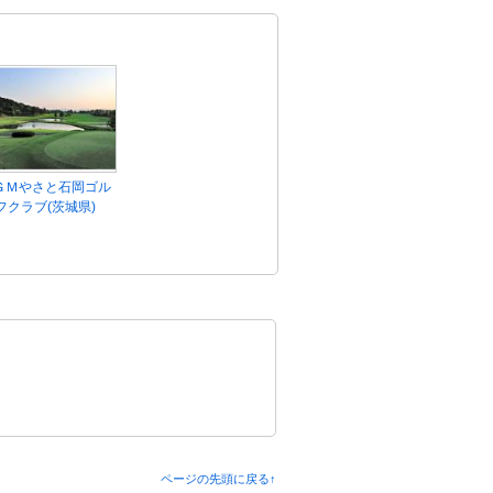
ＧＭやさと石岡ゴル
フクラブ(茨城県)
ページの先頭に戻る↑