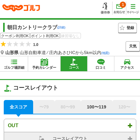
1
朝日カントリークラブ
登録
(詳細)
クーポン利用OK
ポイント利用OK
練習場なし
1.0
天気
山形県
山形自動車道 ⁄ 庄内あさひICから5km以内
(地図)
ゴルフ場詳細
予約カレンダー
コース
口コミ
アクセス
コースレイアウト
全スコア
〜79
80〜99
100〜119
120〜
OUT
コースレイアウト