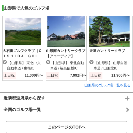
山形県で人気のゴルフ場
大石田ゴルフクラブ（Ｏ
山形南カントリークラブ
天童カントリークラブ
ＩＳＨＩＤＡ ＧＯＬ
【アコーディア】
Ｆ ＣＬＵＢ）
【山形県】 東北中央
【山形県】 東北自動
【山形県】 山形自動
自動車道 / 東根IC
車道 / 福島飯坂IC
車道 / 山形北IC
土日祝
11,000円〜
土日祝
7,992円〜
土日祝
11,900円〜
山形県のゴルフ場一覧を見る
近隣都道府県から探す
全国のゴルフ場一覧
このページのTOPへ