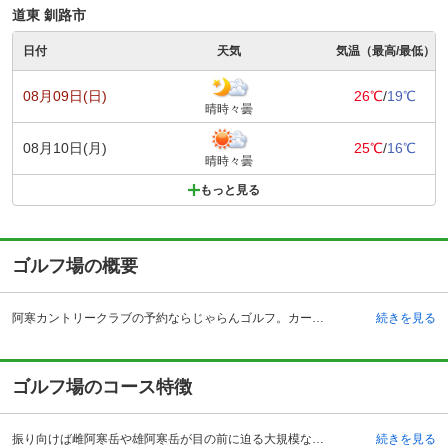
道東 釧路市
日付
天気
気温（最高/最低）
08月09日(日)
26℃
/
19℃
晴時々曇
08月10日(月)
25℃
/
16℃
晴時々曇
もっと見る
ゴルフ場の概要
阿寒カントリークラブの予約ならじゃらんゴルフ。カートの有無や利用税、キャンセル料、ナイター設備、駐車場などのコース情報はもちろん、口コミ、フォトギャラリーなどコースの難易度や攻略に役立つ情報充実、予約する度にポイントが貯まるのでお得にゴルフをお楽しみ頂けます。 北海道釧路市の阿寒カントリークラブは、釧路インターチェンジから車で約40分、釧路空港からタクシーで約20分の場所にあるゴルフ場です。道東の玄関口、釧路からもアクセスがよいことから、道内だけでなく、全国からゴルファーが訪れます。土肥勇氏と富沢誠造氏の設計により昭和47年に開場した長い歴史を誇ります。遠くは太平洋を眺め、雌阿寒岳、雄阿寒岳を背負い、タンチョウ、エゾシカが顔を見せるなど北海道らしい雄大な環境にあります。フラットな大地につくられ、シラカバ・えぞ松・サクラ・にれ等、20数種の自然林の中にレイアウトされています。クラブハウスには、レストラン、コンペルーム、フロント、浴室、ロッカールームを完備。レストランでは和洋中のバラエティに富んだメニューがいただけます。
続きを見る
ゴルフ場のコース特徴
振り向けば雌阿寒岳や雄阿寒岳が目の前に迫る大規模な27ホールの林間コースです。ピリカコース、まりもコース、丹頂コースの各9ホールが、それぞれに個性的に競演したバラエティに富んだつくりとなっています。ピリカコースの5番は、左ドッグレッグのミドルホール。左にOBがあり、左コーナーぎりぎりがねらい目です。まりもコースの8番は、池越えのショートホール。グリーン脇に3つのバンカーがあるので注意が必要です。丹頂コースの1番は、豪快にティショットを放ちたいロング。しかし、左右に林があるので、少し慎重さもほしいところです。グリーンの左手前に急斜面があり、奥に転ぶとアプローチが難しくなります。2番は、難易度の高いミドルホールです。右サイドにOB、左右の林を考えてやや右に狙うのがよいでしょう。
続きを見る