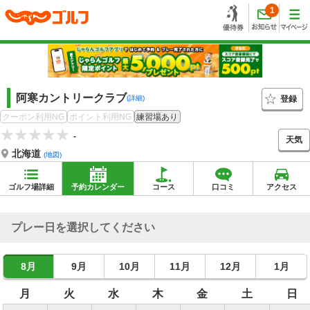
1
阿寒カントリークラブ
登録
(詳細)
クーポン利用NG
ポイント利用NG
練習場あり
-
天気
北海道
(地図)
ゴルフ場詳細
予約カレンダー
コース
口コミ
アクセス
プレー日を選択してください
8月
9月
10月
11月
12月
1月
月
火
水
木
金
土
日