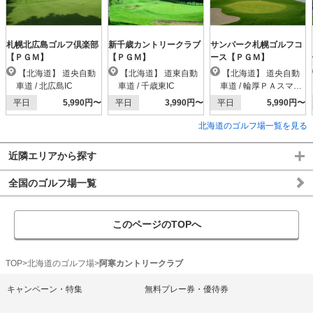
札幌北広島ゴルフ倶楽部
新千歳カントリークラブ
サンパーク札幌ゴルフコ
【ＰＧＭ】
【ＰＧＭ】
ース【ＰＧＭ】
【北海道】 道央自動
【北海道】 道東自動
【北海道】 道央自動
車道 / 北広島IC
車道 / 千歳東IC
車道 / 輪厚ＰＡスマー
トIC
平日
5,990円〜
平日
3,990円〜
平日
5,990円〜
北海道のゴルフ場一覧を見る
近隣エリアから探す
全国のゴルフ場一覧
このページのTOPへ
TOP
北海道のゴルフ場
阿寒カントリークラブ
キャンペーン・特集
無料プレー券・優待券