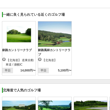
一緒に良く見られている近くのゴルフ場
釧路カントリークラブ
釧路風林カントリークラ
ブ
【北海道】 道東自動
【北海道】
車道 / 浦幌IC
平日
14,000円〜
平日
5,100円〜
北海道で人気のゴルフ場