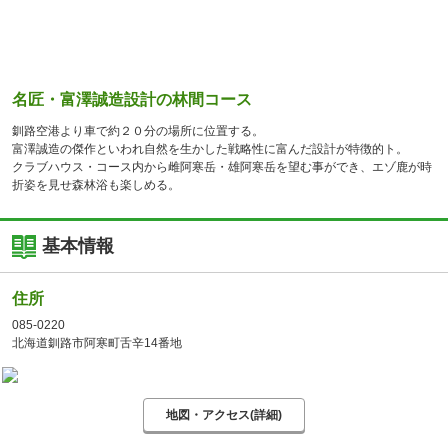
名匠・富澤誠造設計の林間コース
釧路空港より車で約２０分の場所に位置する。
富澤誠造の傑作といわれ自然を生かした戦略性に富んだ設計が特徴的ト。
クラブハウス・コース内から雌阿寒岳・雄阿寒岳を望む事ができ、エゾ鹿が時
折姿を見せ森林浴も楽しめる。
基本情報
住所
085-0220
北海道釧路市阿寒町舌辛14番地
地図・アクセス(詳細)