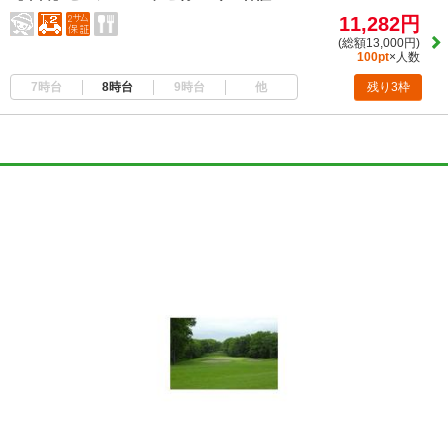
11,282円
(総額13,000円)
100pt
×人数
7時台
8時台
9時台
他
残り3枠