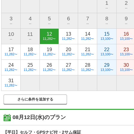
1
2
--
--
3
4
5
6
7
8
9
--
--
--
--
--
--
--
10
11
12
13
14
15
16
11,282
11,282
11,282
13,100
13,100
〜
〜
〜
〜
〜
--
--
17
18
19
20
21
22
23
11,282
11,282
11,282
11,282
11,282
13,100
13,100
〜
〜
〜
〜
〜
〜
〜
24
25
26
27
28
29
30
11,282
11,282
11,282
11,282
11,282
13,100
13,100
〜
〜
〜
〜
〜
〜
〜
31
11,282
〜
さらに条件を追加する
08月12日(水)
のプラン
【平日】セルフ・GPSナビ付・2サム保証