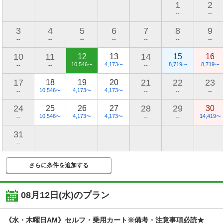
1
2
--
--
3
4
5
6
7
8
9
--
--
--
--
--
--
--
10
11
14
12
13
15
16
10,546
4,173
8,719
8,719
〜
〜
〜
〜
--
--
--
17
21
22
23
18
19
20
10,546
4,173
4,173
〜
〜
〜
--
--
--
--
24
28
29
25
26
27
30
10,546
4,173
4,173
14,419
〜
〜
〜
〜
--
--
--
31
--
さらに条件を追加する
08月12日(水)
のプラン
《水・木曜日AM》セルフ・乗用カート※備考・注意事項必読★