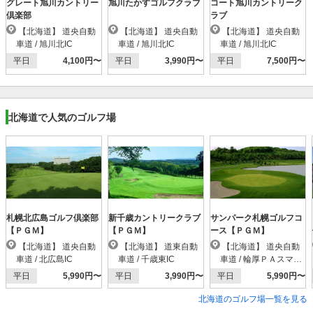
グレート旭川カントリー
旭川たかすゴルフクラブ
コート旭川カントリーク
倶楽部
ラブ
【北海道】 道央自動
【北海道】 道央自動
【北海道】 道央自動
車道 / 旭川北IC
車道 / 旭川北IC
車道 / 旭川北IC
平日
4,100円〜
平日
3,990円〜
平日
7,500円〜
北海道で人気のゴルフ場
札幌北広島ゴルフ倶楽部
新千歳カントリークラブ
サンパーク札幌ゴルフコ
【ＰＧＭ】
【ＰＧＭ】
ース【ＰＧＭ】
【北海道】 道央自動
【北海道】 道東自動
【北海道】 道央自動
車道 / 北広島IC
車道 / 千歳東IC
車道 / 輪厚ＰＡスマー
トIC
平日
5,990円〜
平日
3,990円〜
平日
5,990円〜
北海道のゴルフ場一覧を見る