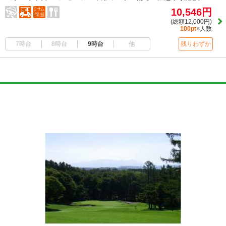
10,546円
(総額12,000円)
100pt
×人数
7時台
8時台
9時台
他
残りわずか