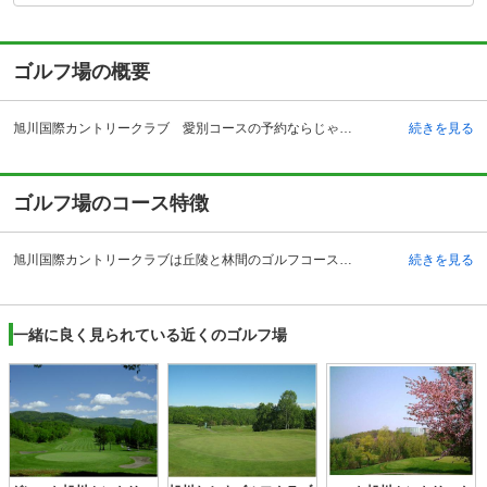
ゴルフ場の概要
旭川国際カントリークラブ 愛別コースの予約ならじゃらんゴルフ。カートの有無や利用税、キャンセル料、ナイター設備、駐車場などのコース情報はもちろん、口コミ、フォトギャラリーなどコースの難易度や攻略に役立つ情報充実、予約する度にポイントが貯まるのでお得にゴルフをお楽しみ頂けます。 旭川国際カントリークラブは、大雪山国立公園までの旭川と層雲峡を結んでいる国道のちょうど中間にあるゴルフ場です。アクセス方法は、電車を利用する場合にはJR石北本線に乗り愛別駅で降ります。そこからはタクシーで約10分程度で到着します。また自動車の場合には、道央自動車道の旭川北インターチェンジで降りて、そこから県道を下ります。到着時間としてはインターチェンジから約20分です。施設としてはクラブハウス内にレストランや大浴場があります。レストランでは朝食の準備もあるため、早朝からのプレーでも安心して食事をすることができます。その他には売店やゴルフグッズのショップもあるので、もし何かを忘れてしまったという場合でも安心です。
続きを見る
ゴルフ場のコース特徴
旭川国際カントリークラブは丘陵と林間のゴルフコースです。起伏はあまりなく、ゆるやかな線上に各ホールがあります。そのためのびのびとプレーをすることができます。またフェアウェイの幅も広いので、北海道ならではのダイナミックさを感じることができます。INコースとOUTコースの全部で18ホールなのですが、どのホールも樹木でセパレートされています。それはゴルフ場の設計者である安田幸吉氏がテクニックを使って、レイアウトを作り上げているからです。OUTコースではグリーンは大きいのですが、アンジュレーションはあまりありません。INコースの方はカラマツが多く植えられています。とくに10番ホールでは豪快な打ち下ろしを求められるので、技術を磨くこともできるようになっています。
続きを見る
一緒に良く見られている近くのゴルフ場