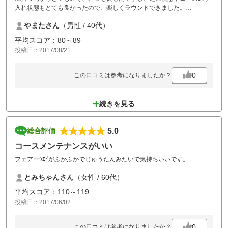
入れ状態もとても良かったので、楽しくラウンドできました。
設備も古いものの、必要なものはリニューアルされており、清潔感もあ
やまたさん
（男性 / 40代）
って好感を持ちました。
欲を言えば、カートが乗り入れできれば最高ですね。
平均スコア：80～89
夏の帰省の際にはまた必ず行きます。
投稿日：2017/08/21
0
この口コミは参考になりましたか？
続きを見る
5.0
総合評価
コースメンテナンスがいい
フェアーｳｴｲがふかふかでじゅうたんみたいで気持ちいいです。
とみちゃんさん
（女性 / 60代）
平均スコア：110～119
投稿日：2017/06/02
0
この口コミは参考になりましたか？