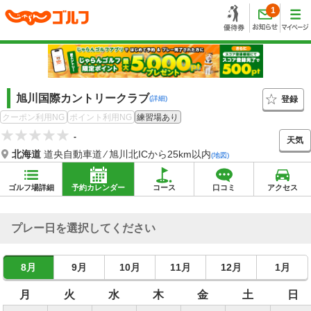
1
旭川国際カントリークラブ
登録
(詳細)
クーポン利用NG
ポイント利用NG
練習場あり
-
天気
北海道
道央自動車道 ⁄ 旭川北ICから25km以内
(地図)
ゴルフ場詳細
予約カレンダー
コース
口コミ
アクセス
プレー日を選択してください
8月
9月
10月
11月
12月
1月
月
火
水
木
金
土
日