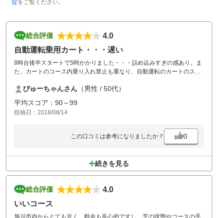
掟
をご覧ください。
4.0
総合評価
自動運転乗用カート・・・遅い
8時台後半スタートで5時かかりました・・・詰め込みすぎの感あり。ま
た、カートのコース内乗り入れ禁止も重なり、自動運転のカートのスピ
ードが遅いので移動に時間がかかりすぎの気が・・・。コース・グリー
ぴゅーちゃんさん
（男性 / 50代）
ンともに文句無しに良かったので、再度チャレンジしたいコースです。
平均スコア：90～99
投稿日：2018/08/14
0
この口コミは参考になりましたか？
続きを見る
4.0
総合評価
いいコース
旭川市内からとても近く、料金も良心的ですし、芝の状態やコースの手