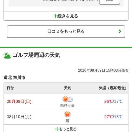
続きを見る
口コミをもっと見る
ゴルフ場周辺の天気
2026年08月09日 15時03分発表
道北 旭川市
日付
天気
気温（最高/最低）
08月09日(日)
26℃
/
17℃
晴時々曇
08月10日(月)
27℃
/
15℃
晴
もっと見る