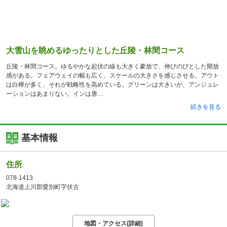
大雪山を眺めるゆったりとした丘陵・林間コース
丘陵・林間コース。ゆるやかな起伏の線も大きく豪放で、伸びのびとした開放
感がある。フェアウェイの幅も広く、スケールの大きさを感じさせる。アウト
は白樺が多く、それが戦略性を高めている。グリーンは大きいが、アンジュレ
ーションはあまりない。インは唐
続きを見る
基本情報
住所
078-1413
北海道上川郡愛別町字伏古
地図・アクセス(詳細)