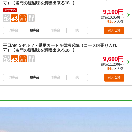
可）【名門の醍醐味を満喫出来る18H】
おすすめ
9,100円
(総額10,650円)
91pt
×人数
7時台
8時台
9時台
他
残り1枠
平日AM☆セルフ・乗用カート※備考必読（コース内乗り入れ
可）【名門の醍醐味を満喫出来る18H】
9,600円
(総額11,200円)
96pt
×人数
7時台
8時台
9時台
他
残り1枠