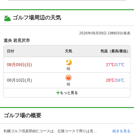
ゴルフ場周辺の天気
2026年08月09日 19時03分発表
道央 岩見沢市
日付
天気
気温（最高/最低）
08月09日(日)
27℃
/
17℃
晴
08月10日(月)
28℃
/
16℃
晴
もっと見る
ゴルフ場の概要
札幌ゴルフ倶楽部由仁コースは、丘陵コースで周りは見渡す限り素晴らしい景色に囲まれた美しいゴルフ場です。アクセス方法としては、車の場合は道東自動車道で追分町から約20分で到着をします。また電車の場合には、JRの室蘭本線・由仁駅で下車し、タクシーで約10分で到着します。札幌ゴルフ倶楽部由仁コースは、1974年に開場した、とても歴史があるゴルフ場です。そのため昔から長年通っているというようなプレーヤーもいます。クラブハウスには、レストランや大浴場のほかに、コンペルームもあるので団体で利用することもできます。また、250ヤード・20打席のドライビングレンジもあります。11月中旬から4月中旬までの冬期間はクローズとなっているのでご注意ください。
続きを見る