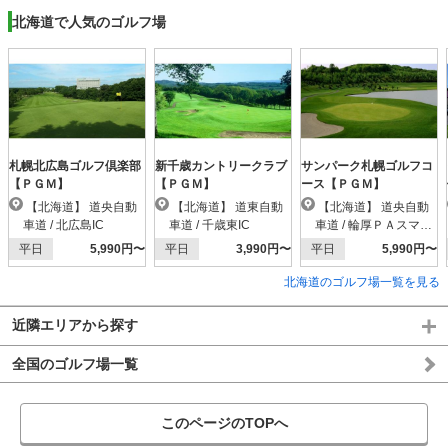
北海道で人気のゴルフ場
札幌北広島ゴルフ倶楽部
新千歳カントリークラブ
サンパーク札幌ゴルフコ
【ＰＧＭ】
【ＰＧＭ】
ース【ＰＧＭ】
【北海道】 道央自動
【北海道】 道東自動
【北海道】 道央自動
車道 / 北広島IC
車道 / 千歳東IC
車道 / 輪厚ＰＡスマー
トIC
平日
5,990円〜
平日
3,990円〜
平日
5,990円〜
北海道のゴルフ場一覧を見る
近隣エリアから探す
全国のゴルフ場一覧
このページのTOPへ