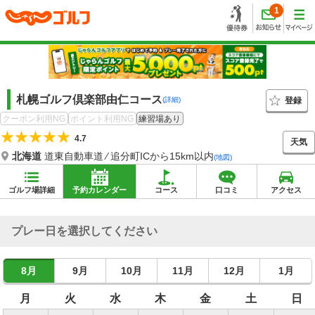
1
札幌ゴルフ倶楽部由仁コース
登録
(詳細)
クーポン利用NG
ポイント利用NG
練習場あり
4.7
天気
北海道
道東自動車道 ⁄ 追分町ICから15km以内
(地図)
ゴルフ場詳細
予約カレンダー
コース
口コミ
アクセス
プレー日を選択してください
8月
9月
10月
11月
12月
1月
月
火
水
木
金
土
日