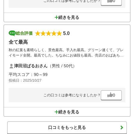
0
この口コミは参考になりましたか？
流石に整備がきちんとされていて、感心いたします。
今年もよろしくお願いします。
続きを見る
追伸：前のパーティーが、ボールマークを修繕せず回っていました。
朝の受付時に注意を促したらどうでしょう。
5.0
総合評価
他の処でやってました。
ルールを半分無視したプレーヤーが増えているので、是非に（＾
全て最高
＾）
秋の紅葉も素晴らしく、景色最高。手入れ最高。グリーン速くて、プレ
イモード全開。最高でした。ちなみにお値段も最高。売店のおばあちゃ
んも、なまらフレンドリィ―で最高。
津田沼ぱるおさん
（男性 / 50代）
平均スコア：90～99
投稿日：2025/10/27
0
この口コミは参考になりましたか？
続きを見る
口コミをもっと見る