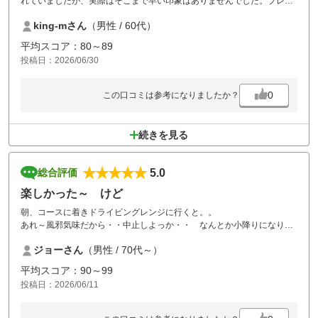
れていましたが、実際はそこまで早い印象はありませんでした。プレイ
終了後、食事を頂きながら仲間達と月に1回はプレイしたいコースだと
king-mさん
（男性 / 60代）
話していました。
平均スコア：80～89
投稿日：2026/06/30
0
この口コミは参考になりましたか？
続きを見る
5.0
総合評価
楽しかった～ けど
朝、コースに着きドライビングレンジに行くと。。
あれ～風邪気味だから・・中止しよっか・・ なんとか小降りになり
雨があがりました（＾＾）
ジョーさん
（男性 / 70代～）
去年も、グリーンが難しくて太刀打ちできなかったので、今年こそは！
平均スコア：90～99
と思い、挑んだ由仁コース！
投稿日：2026/06/11
やはり、グリーンが難しい（＾ω＾）・・・
それでも、なんとか平均スコアで回れまっした（＾＾）