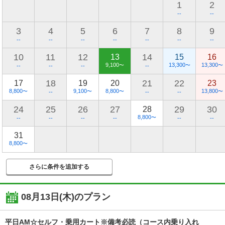
1
2
--
--
3
4
5
6
7
8
9
--
--
--
--
--
--
--
10
11
12
14
13
15
16
9,100
13,300
13,300
〜
〜
〜
--
--
--
--
18
21
22
17
19
20
23
8,800
9,100
8,800
13,800
〜
〜
〜
〜
--
--
--
24
25
26
27
29
30
28
8,800
〜
--
--
--
--
--
--
31
8,800
〜
さらに条件を追加する
08月13日(木)
のプラン
平日AM☆セルフ・乗用カート※備考必読（コース内乗り入れ