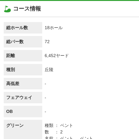
コース情報
総ホール数
18ホール
総パー数
72
距離
6,452ヤード
種別
丘陵
高低差
-
フェアウェイ
-
OB
-
グリーン
種類
ベント
数
2
名前
ベント 、 ベント