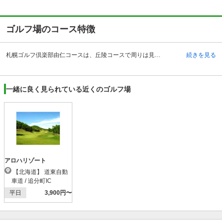
ゴルフ場のコース特徴
札幌ゴルフ倶楽部由仁コースは、丘陵コースで周りは見渡す限り素晴らしい景色に囲まれた美しいゴルフ場です。アクセス方法としては、車の場合は道東自動車道で追分町から約20分で到着をします。また電車の場合には、JRの室蘭本線・由仁駅で下車し、タクシーで約10分で到着します。札幌ゴルフ倶楽部由仁コースは、1974年に開場した、とても歴史があるゴルフ場です。そのため昔から長年通っているというようなプレーヤーもいます。クラブハウスには、レストランや大浴場のほかに、コンペルームもあるので団体で利用することもできます。また、250ヤード・20打席のドライビングレンジもあります。11月中旬から4月中旬までの冬期間はクローズとなっているのでご注意ください。
続きを見る
一緒に良く見られている近くのゴルフ場
アロハリゾート
【北海道】 道東自動
車道 / 追分町IC
平日
3,900円〜