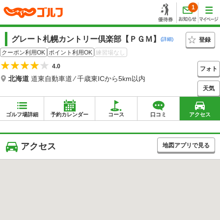
1
グレート札幌カントリー倶楽部【ＰＧＭ】
登録
(詳細)
クーポン利用OK
ポイント利用OK
練習場なし
4.0
フォト
北海道
道東自動車道 ⁄ 千歳東ICから5km以内
天気
ゴルフ場詳細
予約カレンダー
コース
口コミ
アクセス
アクセス
地図アプリで見る