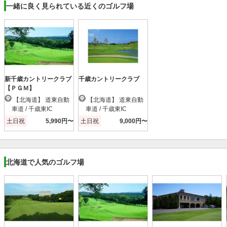
一緒に良く見られている近くのゴルフ場
新千歳カントリークラブ
千歳カントリークラブ
【ＰＧＭ】
【北海道】 道東自動
【北海道】 道東自動
車道 / 千歳東IC
車道 / 千歳東IC
土日祝
5,990円〜
土日祝
9,000円〜
北海道で人気のゴルフ場