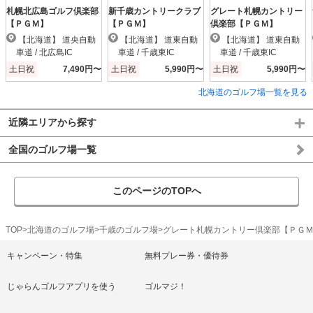
札幌北広島ゴルフ倶楽部
新千歳カントリークラブ
グレート札幌カントリー
【ＰＧＭ】
【ＰＧＭ】
倶楽部【ＰＧＭ】
【北海道】 道央自動
【北海道】 道東自動
【北海道】 道東自動
車道 / 北広島IC
車道 / 千歳東IC
車道 / 千歳東IC
土日祝
7,490円〜
土日祝
5,990円〜
土日祝
5,990円〜
北海道のゴルフ場一覧を見る
近隣エリアから探す
全国のゴルフ場一覧
このページのTOPへ
TOP
北海道のゴルフ場
千歳のゴルフ場
グレート札幌カントリー倶楽部【ＰＧ
キャンペーン・特集
無料プレー券・優待券
じゃらんゴルフアプリを使う
ゴルマジ！