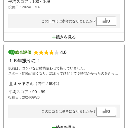
平均スコア：100～109
投稿日：2024/11/14
0
この口コミは参考になりましたか？
続きを見る
4.0
総合評価
１６年振りに！
以前は、コンペなど結構使わせて貰っていました。
スタート間隔が短くなり、詰まってひどくて６時間かかったのをきっか
けに
ミッキさん
（男性 / 60代）
行くのを止めました。
知人がプレーして、前に戻ったみたいと聞いたので
平均スコア：90～99
プレーしました。
投稿日：2024/09/26
整備も良く、極端に詰まることもなく楽しくプレーさせて貰いました。
グリーンが硬かったけど(笑)
「スタッフの接客」を、２としたのは
0
この口コミは参考になりましたか？
お一人、接客にむいてないな と強く感じた方がいました。
言葉使い、気配り がお粗末でした。
その為に、楽しい気分が６割ダウンしました。
続きを見る