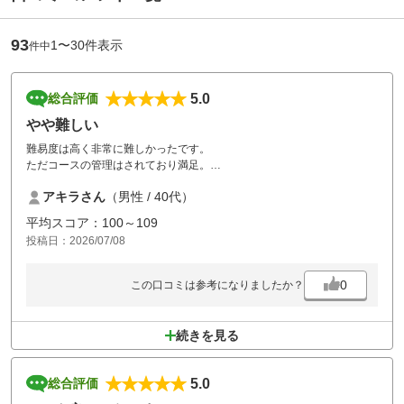
93
1〜30件表示
件中
5.0
総合評価
やや難しい
難易度は高く非常に難しかったです。
ただコースの管理はされており満足。
ラウンド後のジンギスカンはとても美味しく良い思い出となりました。
アキラさん
（男性 / 40代）
接客は特に素晴らしく感謝します。
平均スコア：100～109
投稿日：2026/07/08
0
この口コミは参考になりましたか？
続きを見る
5.0
総合評価