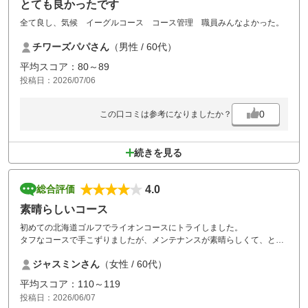
とても良かったです
全て良し、気候 イーグルコース コース管理 職員みんなよかった。
チワーズパパさん
（男性 / 60代）
平均スコア：80～89
投稿日：2026/07/06
0
この口コミは参考になりましたか？
続きを見る
4.0
総合評価
素晴らしいコース
初めての北海道ゴルフでライオンコースにトライしました。
タフなコースで手こずりましたが、メンテナンスが素晴らしくて、とて
も綺麗でした。
ジャスミンさん
（女性 / 60代）
午前中は風が強くて寒く、おまけに午後からは雨が降り。
くたくたになりましたが、コース途中にエゾシカの家族が数頭出て来て
平均スコア：110～119
とても可愛くて癒されました。
投稿日：2026/06/07
また天候と気候が良い時にチャレンジしたいです。