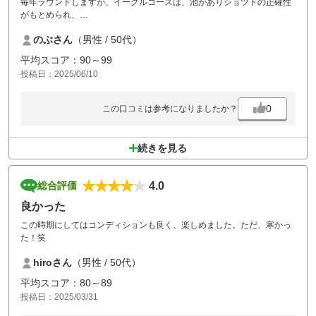
毎年ラウンドしますが、イーグルコースは、池がありショツトの正確性
がもとめられ、
とてもおもしろいコースだと思います。
のぶさん
（男性 / 50代）
あと、食事がとても美味しく、次回は数年ぶりにライオンコースでプレ
ーするので、全く違った
平均スコア：90～99
コースなのでとても楽しみです。
投稿日：2025/06/10
0
この口コミは参考になりましたか？
続きを見る
4.0
総合評価
良かった
この時期にしてはコンディションも良く、楽しめました。ただ、寒かっ
た！笑
hiroさん
（男性 / 50代）
平均スコア：80～89
投稿日：2025/03/31