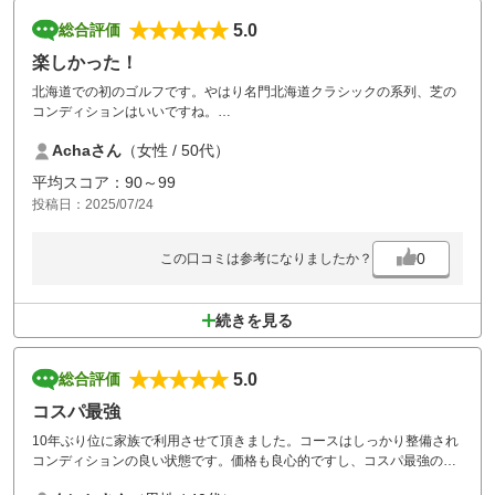
5.0
総合評価
楽しかった！
北海道での初のゴルフです。やはり名門北海道クラシックの系列、芝の
コンディションはいいですね。
空港からも近く、お昼も色々メニューあり味噌ラーメンは美味しかった
Achaさん
（女性 / 50代）
です。
思ったほど難しいコースでなく、グリーンの状態もよかったからかパタ
平均スコア：90～99
ーが調子良くスコアが
投稿日：2025/07/24
纏まりました。
次回はぜひLIONコース回りたいです。
0
この口コミは参考になりましたか？
続きを見る
5.0
総合評価
コスパ最強
10年ぶり位に家族で利用させて頂きました。コースはしっかり整備され
コンディションの良い状態です。価格も良心的ですし、コスパ最強のゴ
ルフ場です。