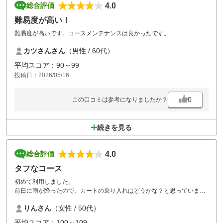
4.0
総合評価
難易度が高い！
難易度が高いです。コースメンテナンスは良かったです。
カツさんさん
（男性 / 60代）
平均スコア：90～99
投稿日：2026/05/16
0
この口コミは参考になりましたか？
続きを見る
4.0
総合評価
タフなコース
初めて利用しました。
前日に雨が降ったので、カートの乗り入れはどうかな？と思っていまし
たが、乗り入れ出来て良かったです。
りんさん
（女性 / 50代）
地形を生かしたコースでかなりタフなコースでした。
レディースティーの位置もレギュラーとさほど変わらず女性は結構大変
平均スコア：100～109