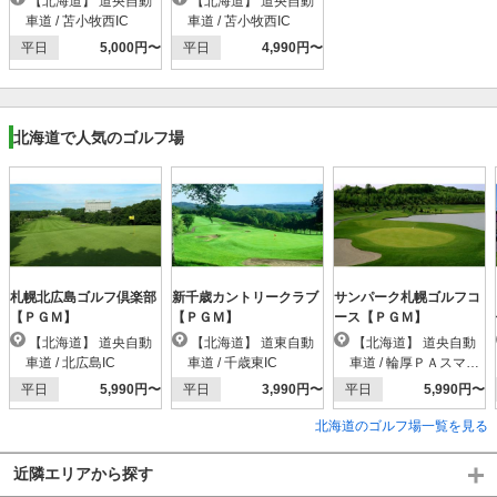
【北海道】 道央自動
【北海道】 道央自動
車道 / 苫小牧西IC
車道 / 苫小牧西IC
平日
5,000円〜
平日
4,990円〜
北海道で人気のゴルフ場
札幌北広島ゴルフ倶楽部
新千歳カントリークラブ
サンパーク札幌ゴルフコ
【ＰＧＭ】
【ＰＧＭ】
ース【ＰＧＭ】
【北海道】 道央自動
【北海道】 道東自動
【北海道】 道央自動
車道 / 北広島IC
車道 / 千歳東IC
車道 / 輪厚ＰＡスマー
トIC
平日
5,990円〜
平日
3,990円〜
平日
5,990円〜
北海道のゴルフ場一覧を見る
近隣エリアから探す