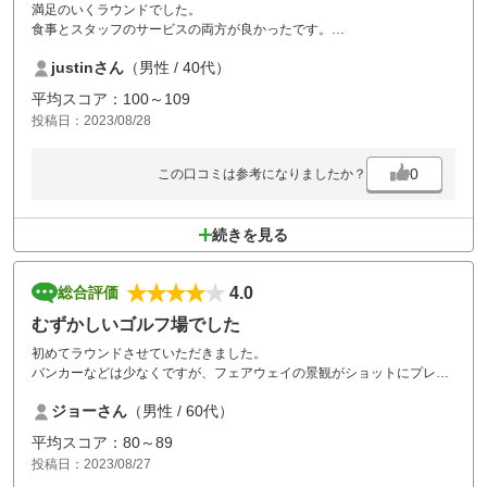
満足のいくラウンドでした。
食事とスタッフのサービスの両方が良かったです。
今度北海道を訪問するならまた訪問したいです。
justinさん
（男性 / 40代）
平均スコア：100～109
投稿日：2023/08/28
0
この口コミは参考になりましたか？
続きを見る
4.0
総合評価
むずかしいゴルフ場でした
初めてラウンドさせていただきました。
バンカーなどは少なくですが、フェアウェイの景観がショットにプレッ
シャーをもたらします。
ジョーさん
（男性 / 60代）
慣れてくると、攻略も出来そうですが…
なかなかむずかしいゴルフ場でした♪
平均スコア：80～89
また、挑戦したいです。
投稿日：2023/08/27
サウナも大きく、水風呂も冷たくてリフレッシュ出来ました。