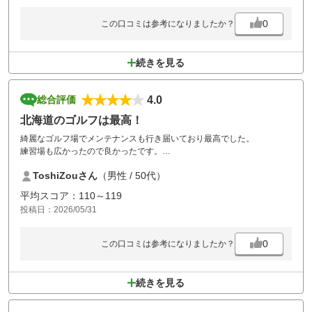
お昼ごはんも美味しかったです、ありがとうございました。
0
この口コミは参考になりましたか？
続きを見る
4.0
総合評価
北海道のゴルフは最高！
綺麗なゴルフ場でメンテナンスも行き届いており最高でした。
練習場も広かったので良かったです。
係の人たちも親切で快くゴルフができました。
ToshiZouさん
（男性 / 50代）
また、利用したい。
平均スコア：110～119
投稿日：2026/05/31
0
この口コミは参考になりましたか？
続きを見る