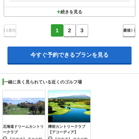
続きを見る
1
2
3
最初
最後
今すぐ予約できる
プランを見る
一緒に良く見られている近くのゴルフ場
北海道ドリームカントリ
樽前カントリークラブ
ークラブ
【アコーディア】