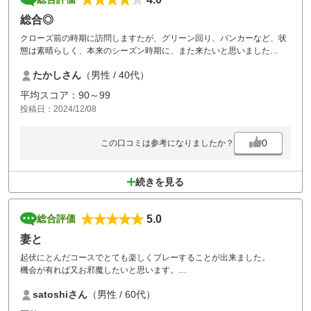
総合◎
クローズ前の時期に訪問しますたが、グリーン回り、バンカーなど、状
態は素晴らしく、本来のシーズン時期に、また来たいと思いました
コースも池、バンカーが効いていて戦略を持って攻める楽しいコースか
たかしさん
（男性 / 40代）
と。ぜひ、来年また行きます
平均スコア：90～99
投稿日：2024/12/08
0
この口コミは参考になりましたか？
続きを見る
5.0
総合評価
妻と
起伏にとんだコースでとても楽しくプレーすることが出来ました。
機会が有れば又お邪魔したいと思います。
ただイーグルOUT8番で打ち込みされ、謝罪の言葉もなく最後は嫌な気
satoshiさん
（男性 / 60代）
分でゴルフ場を後にしました。