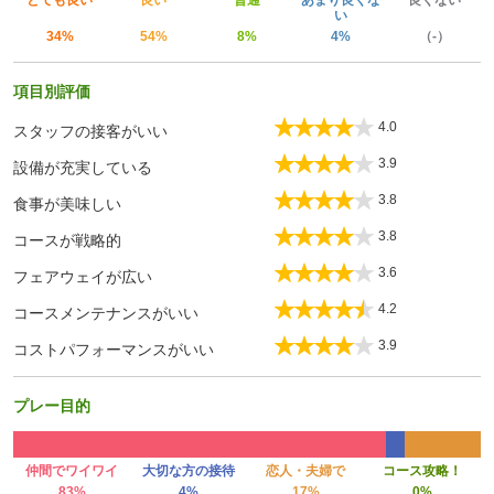
とても良い
良い
普通
あまり良くな
良くない
い
34%
54%
8%
4%
（-）
項目別評価
4.0
スタッフの接客がいい
3.9
設備が充実している
3.8
食事が美味しい
3.8
コースが戦略的
3.6
フェアウェイが広い
4.2
コースメンテナンスがいい
3.9
コストパフォーマンスがいい
プレー目的
仲間でワイワイ
大切な方の接待
恋人・夫婦で
コース攻略！
83%
4%
17%
0%