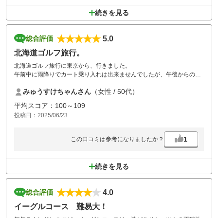
続きを見る
5.0
総合評価
北海道ゴルフ旅行。
北海道ゴルフ旅行に東京から、行きました。
午前中に雨降りでカート乗り入れは出来ませんでしたが、午後からのス
ループレーはコースメンテナンスも良く、スタッフさん達も親切な対応
みゅうすけちゃんさん
（女性 / 50代）
で良いコースを楽しめました。
ラウンド前に食事も出来ました。
平均スコア：100～109
食事はとても美味しかったです。
投稿日：2025/06/23
又、北海道ゴルフ旅行が出来たら、伺いたいです。
1
この口コミは参考になりましたか？
続きを見る
4.0
総合評価
イーグルコース 難易大！