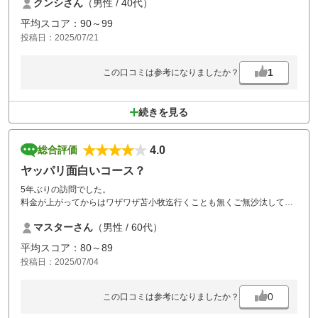
クンシさん
（男性 / 40代）
平均スコア：90～99
投稿日：2025/07/21
1
この口コミは参考になりましたか？
続きを見る
4.0
総合評価
ヤッパリ面白いコース？
5年ぶりの訪問でした。
料金が上がってからはワザワザ苫小牧迄行くことも無くご無沙汰してい
ましたが、特別料金が有ったので利用させて頂きました。
マスターさん
（男性 / 60代）
相変わらず綺麗で面白いコースでした
13番ホール迄霧の中でのプレーで 飛び出し方向しか分からずボールを探
平均スコア：80～89
すのに手こずり セカンド地点へ行っても飛距離計が使えずにいました
投稿日：2025/07/04
が、カートのナビがとても良く助かりました。
食事は相変わらずとても美味しく量も多く仲間も大変喜んでいました。
また限定プランが有れば利用したいと思います。
0
この口コミは参考になりましたか？