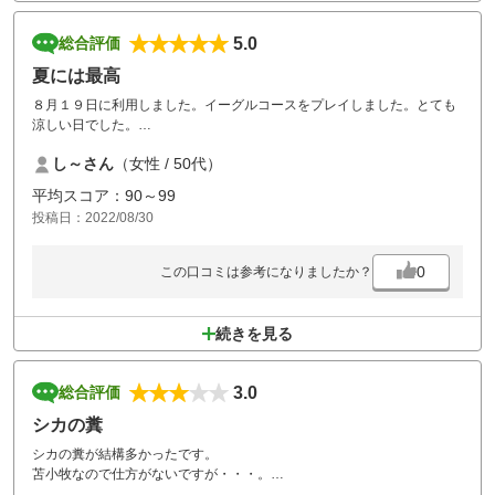
5.0
総合評価
夏には最高
８月１９日に利用しました。イーグルコースをプレイしました。とても
涼しい日でした。
池やクリークが多く、コースも戦略的で飽きが来ない。１８番の池の前
し～さん
（女性 / 50代）
では緊張したが、うまく２オンでき、うれしかった！
口コミにあった鹿の糞もほどんとなく、良い一日でした。最高のラウン
平均スコア：90～99
ドを楽しめました。
投稿日：2022/08/30
また、訪れたいコースです。
0
この口コミは参考になりましたか？
続きを見る
3.0
総合評価
シカの糞
シカの糞が結構多かったです。
苫小牧なので仕方がないですが・・・。
この時期はこちらの地区しか空いてないので我慢です。