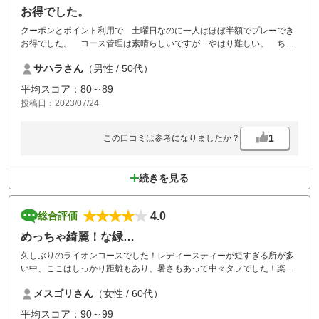
お得でした。
クーポンとポイント利用で 土曜日なのに一人はほぼ半額でプレーでき
お得でした。 コース管理は素晴らしいですが やはり難しい。 ちょ
っとあたりが良いと突き抜けてOBです。 また 挑戦したいです。
サハラさん
（男性 / 50代）
平均スコア：80～89
投稿日：2023/07/24
1
この口コミは参考になりましたか？
続きを見る
4.0
総合評価
めっちゃ綺麗！な緑…
久しぶりのライオンコースでした！レディースティーが短すぎる所が多
い中、ここはしっかり距離もあり、暑さもあって中々タフでした！楽し
かった～
メスゴリさん
（女性 / 60代）
平均スコア：90～99