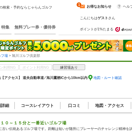
1
お得なお知らせ
ヘル
の検索・予約ならじゃらんゴルフ
こんにちは
ゲスト
さん
・特集
無料プレー券・優待券
ポイントが1%たまる
ルフ場
> 旭川ゴルフ倶楽部
ン利用NG
ポイント利用NG
練習場あり
地
【アクセス】 道央自動車道 ⁄ 旭川鷹栖ICから10km以内
地図・ルート確認
場詳細
コースレイアウト
口コミ
地図・アクセス
ら１０～１５分と一番近いゴルフ場
に古い伝統あるゴルフ場です。距離は短いが随所にプレーヤーのチャレンジ精神を