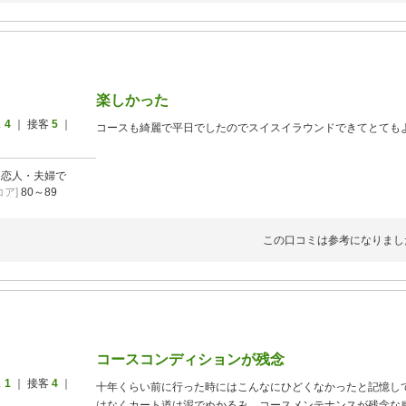
全体的には短いけれど戦略性のあるおもしろいコースです。
何より旭川市内から近く、金額もお手頃でよかったです。
ただ、ティーグランドがホワイトからなのか謎の黄色からなの
カートコースのみ走行でしたが、カート道が結構舗装さてなく
楽しかった
ス
4
｜ 接客
5
｜
コースも綺麗で平日でしたのでスイスイラウンドできてとても
]
恋人・夫婦で
ア]
80～89
この口コミは参考になりまし
コースコンディションが残念
ス
1
｜ 接客
4
｜
十年くらい前に行った時にはこんなにひどくなかったと記憶し
はなくカート道は泥でぬかるみ。コースメンテナンスが残念な