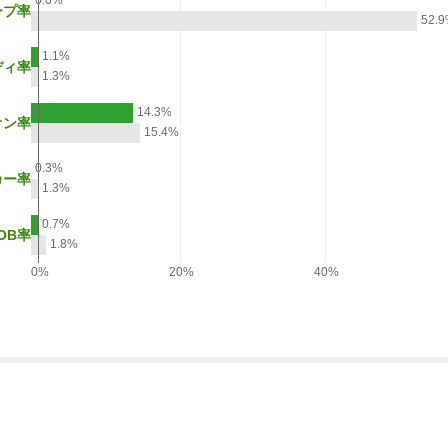
0.0%
ープ率
52.
1.1%
ディ率
1.3%
14.3%
オン率
15.4%
0.3%
カー率
1.3%
0.7%
OB率
1.8%
0%
20%
40%