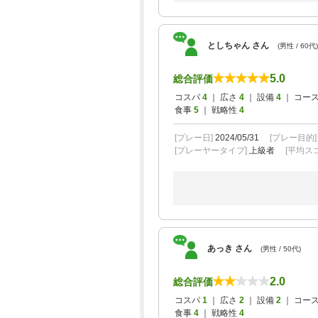
としちゃん さん
(男性 / 60代)
5.0
総合評価
コスパ
4
｜ 広さ
4
｜ 設備
4
｜ コー
食事
5
｜ 戦略性
4
[プレー日]
2024/05/31
[プレー目的
[プレーヤータイプ]
上級者
[平均スコ
あっき さん
(男性 / 50代)
2.0
総合評価
コスパ
1
｜ 広さ
2
｜ 設備
2
｜ コー
食事
4
｜ 戦略性
4