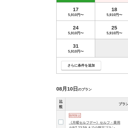
17
18
5,910円〜
5,910円〜
24
25
5,910円〜
5,910円〜
31
5,910円〜
さらに条件を追加
08月10日
のプラン
比
プラ
較
期間限定
《月曜セルフデー》セルフ・乗用
※8/7 23:59 までの限定プラン