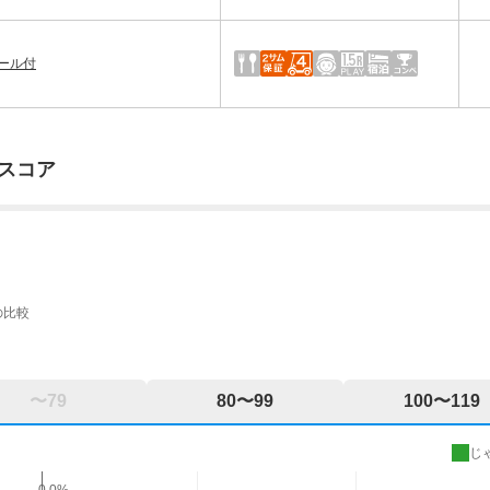
ール付
スコア
の比較
〜79
80〜99
100〜119
じ