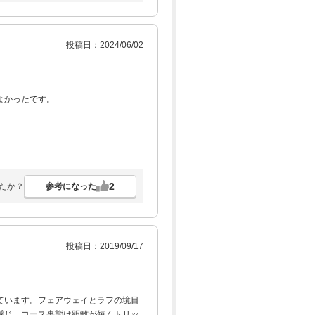
かがわかりずらっかたのと、カートは
投稿日：2024/06/02
残念。
よかったです。
2
参考になった
たか？
投稿日：2019/09/17
ています。フェアウェイとラフの境目
感じ。コース事態は距離が短くトリッ