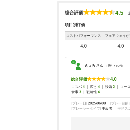
4.5
総合評価
項目別評価
コストパフォーマンス
フェアウェイが
4.0
4.0
きょろ さん
(男性 / 60代)
4.0
総合評価
コスパ
4
｜ 広さ
4
｜ 設備
2
｜ コー
食事
3
｜ 戦略性
4
[プレー日]
2025/06/08
[プレー目的
[プレーヤータイプ]
中級者
[平均スコ