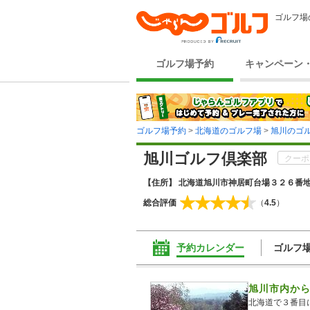
ゴルフ場
ゴルフ場予約
キャンペーン
ゴルフ場予約
>
北海道のゴルフ場
>
旭川のゴ
旭川ゴルフ倶楽部
クーポ
【住所】 北海道旭川市神居町台場３２６番
総合評価
（
4.5
）
予約カレンダー
ゴルフ
旭川市内か
北海道で３番目