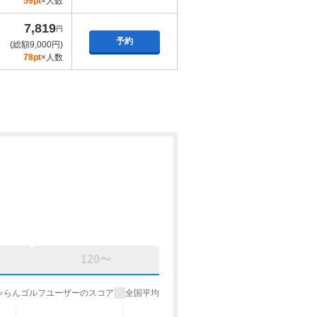
59pt
×人数
7,819
円
予約
(総額9,000円)
78pt
×人数
120〜
ゃらんゴルフユーザーのスコア
全国平均