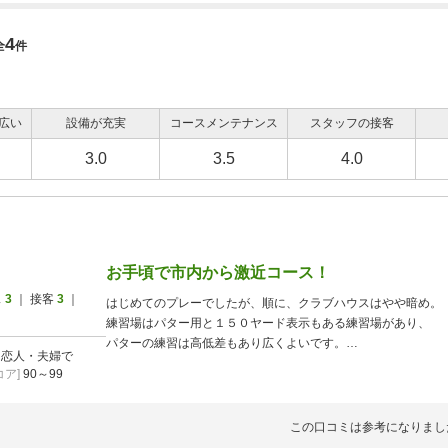
4
全
件
広い
設備が充実
コースメンテナンス
スタッフの接客
3.0
3.5
4.0
お手頃で市内から激近コース！
ス
3
｜ 接客
3
｜
はじめてのプレーでしたが、順に、クラブハウスはやや暗め。
練習場はパター用と１５０ヤード表示もある練習場があり、
パターの練習は高低差もあり広くよいです。
]
恋人・夫婦で
打ちっ放し練習場はまず、玉貸機が古くコインをフロントで買
ア]
90～99
不便、現金の場合は300円を入れるようですが、３００円で２
スタートは担当者が前の様子を見ながら少し早めにスタートさ
コースはパー７０です。フェアウエイとグリーンはよく整備さ
この口コミは参考になりまし
コースは左右に曲がるホールが多く、飛ばしすぎると突き抜け