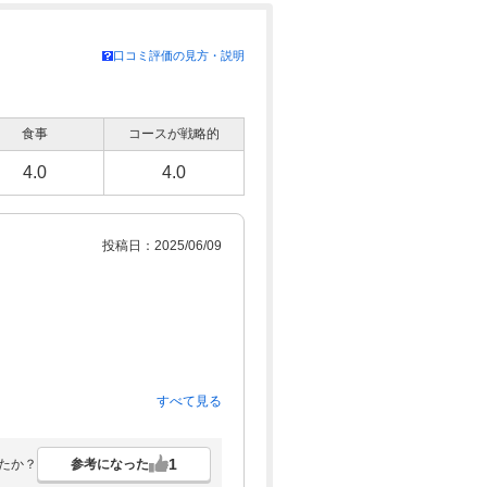
口コミ評価の見方・説明
食事
コースが戦略的
4.0
4.0
投稿日：2025/06/09
わなくてはならず
すべて見る
０発ほどです。
せてくれました（感謝）
れていました。
1
参考になった
たか？
るコースも。