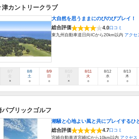
々津カントリークラブ
大自然を思うままにのびのびプレイ！
総合評価
4.0
口コミ
東九州自動車道日向ICから20km以内
アクセ
8/7
8/8
8/9
8/10
8/11
8/12
8/13
金
土
日
月
火
水
木
×
○
○
×
○
○
○
崎パブリックゴルフ
潮騒と心地よい風と共にプレイするひ
総合評価
4.7
口コミ
宮崎自動車道宮崎ICから10km以内
アクセス