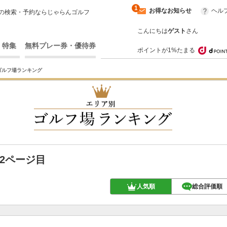
1
お得なお知らせ
ヘル
の検索・予約ならじゃらんゴルフ
こんにちは
ゲスト
さん
・特集
無料プレー券・優待券
ポイントが1%たまる
ゴルフ場ランキング
2ページ目
人気順
総合評価順