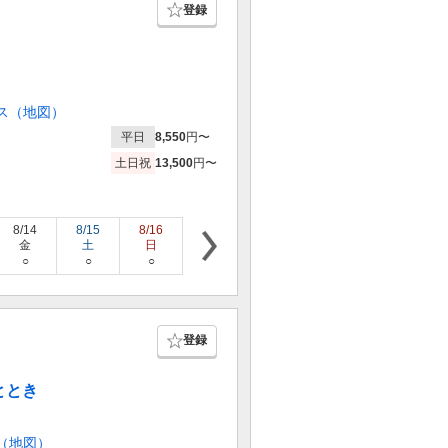
登録
ス（地図）
平日
8,550
円〜
土日祝
13,500
円〜
8/14
8/15
8/16
8/17
8/18
8/19
8/20
金
土
日
月
火
水
木
○
○
○
×
○
○
○
登録
ととき
（地図）