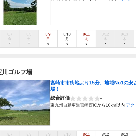
8/7
8/8
8/9
8/10
8/11
8/12
8/13
金
土
日
月
火
水
木
×
×
○
○
○
×
×
淀川ゴルフ場
宮崎市市街地より15分、地域No1の
場！
総合評価
-
東九州自動車道宮崎西ICから10km以内
アク
8/7
8/8
8/9
8/10
8/11
8/12
8/13