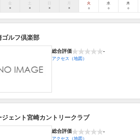
金
土
日
月
火
水
木
×
×
×
×
○
○
○
崎ゴルフ倶楽部
総合評価
-
アクセス（地図）
ージェント宮崎カントリークラブ
総合評価
-
アクセス（地図）