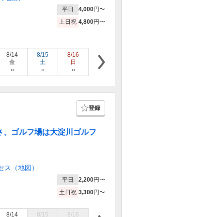
平日
4,000
円〜
土日祝
4,800
円〜
8/14
8/15
8/16
8/17
8/18
8/19
8/20
金
土
日
月
火
水
木
○
○
○
×
○
○
○
登録
安さ、ゴルフ場は大淀川ゴルフ
セス（地図）
平日
2,200
円〜
土日祝
3,300
円〜
8/14
8/15
8/16
8/17
8/18
8/19
8/20