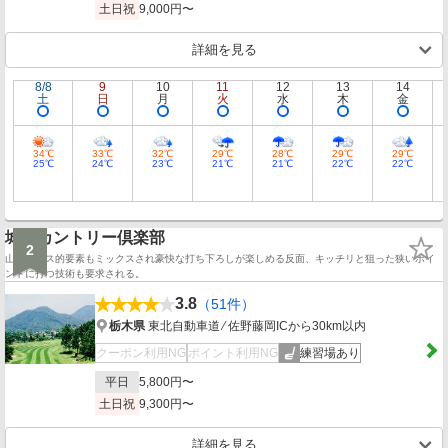
土日祝
9,000円〜
詳細を見る
8/8
9
10
11
12
13
14
土
日
月
火
水
木
金
34℃
33℃
32℃
29℃
28℃
29℃
29℃
25℃
24℃
23℃
21℃
21℃
22℃
22℃
城山カントリー倶楽部
2
山岳コース的要素もミックスされ豪快な打ち下ろしが楽しめる反面、キッチリと狙った狭いポイ
ントに打つ技術も要求される。
3.8
（51件）
栃木県
東北自動車道 ⁄ 佐野藤岡ICから30km以内
クーポン利用NG
ポイント利用NG
練習場あり
平日
5,800円〜
土日祝
9,300円〜
詳細を見る