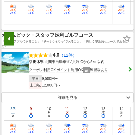
34℃
33℃
32℃
29℃
28℃
29℃
29℃
25℃
24℃
23℃
21℃
21℃
22℃
22℃
オリムピック・スタッフ足利ゴルフコース
4
「プレイアブルであること」「チャレンジングであること」「美しく印象的なコースであるこ
と」
4.0
（12件）
栃木県
北関東自動車道 ⁄ 足利ICから5km以内
クーポン利用OK
ポイント利用OK
練習場あり
平日
9,500円〜
土日祝
12,000円〜
詳細を見る
8/8
9
10
11
12
13
14
土
日
月
火
水
木
金
34℃
33℃
32℃
29℃
28℃
29℃
29℃
25℃
24℃
23℃
21℃
21℃
22℃
22℃