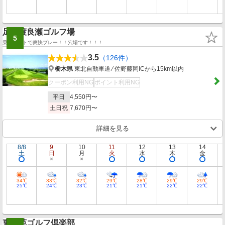
足利渡良瀬ゴルフ場
5
乗用カートで爽快プレー！！穴場です！！！
3.5
（126件）
栃木県
東北自動車道 ⁄ 佐野藤岡ICから15km以内
クーポン利用NG
ポイント利用NG
平日
4,550円〜
土日祝
7,670円〜
詳細を見る
8/8
9
10
11
12
13
14
土
日
月
火
水
木
金
34℃
33℃
32℃
29℃
28℃
29℃
29℃
25℃
24℃
23℃
21℃
21℃
22℃
22℃
東松苑ゴルフ倶楽部