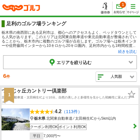
1
足利のゴルフ場ランキング
栃木県の南西部にある足利市は、都心へのアクセスもよく、ベッドタウンとして
も人気があります。このエリアは北関東自動車道や東北自動車道が整備されてい
ることから、栃木市内に複数のゴルフ場が点在します。ゴルフ場へは栃木インタ
ーや佐野藤岡インターから10キロから20キロ圏内、足利市内からも1時間程度...
続きを読む
エリアを絞り込む
6
件
人気順
つつじヶ丘カントリー倶楽部
1
北関東自動車道・太田桐生ICより10分。自然の美しさと多様性を生かした戦略性に富んだコー
ス。
4.2
（113件）
栃木県
北関東自動車道 ⁄ 太田桐生ICから5km以内
クーポン利用OK
ポイント利用OK
平日
7,000円〜