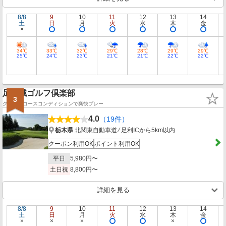
8/8
9
10
11
12
13
14
土
日
月
火
水
木
金
34℃
33℃
32℃
29℃
28℃
29℃
29℃
25℃
24℃
23℃
21℃
21℃
22℃
22℃
足利城ゴルフ倶楽部
3
グッドなコースコンディションで爽快プレー
4.0
（19件）
栃木県
北関東自動車道 ⁄ 足利ICから5km以内
クーポン利用OK
ポイント利用OK
平日
5,980円〜
土日祝
8,800円〜
詳細を見る
8/8
9
10
11
12
13
14
土
日
月
火
水
木
金