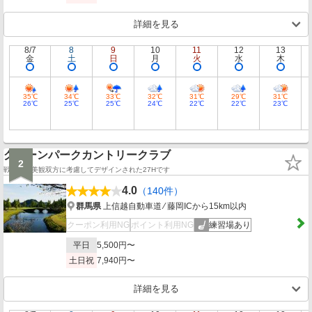
詳細を見る
8/7
8
9
10
11
12
13
金
土
日
月
火
水
木
35℃
34℃
33℃
32℃
31℃
29℃
31℃
26℃
25℃
25℃
24℃
22℃
22℃
23℃
グリーンパークカントリークラブ
2
戦略面、美観双方に考慮してデザインされた27Hです
4.0
（140件）
群馬県
上信越自動車道 ⁄ 藤岡ICから15km以内
クーポン利用NG
ポイント利用NG
練習場あり
平日
5,500円〜
土日祝
7,940円〜
詳細を見る