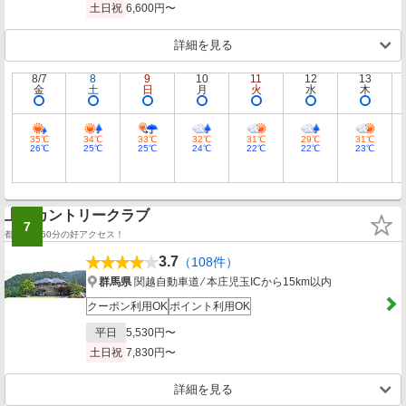
土日祝
6,600円〜
詳細を見る
8/7
8
9
10
11
12
13
金
土
日
月
火
水
木
35℃
34℃
33℃
32℃
31℃
29℃
31℃
26℃
25℃
25℃
24℃
22℃
22℃
23℃
上武カントリークラブ
7
都内から60分の好アクセス！
3.7
（108件）
群馬県
関越自動車道 ⁄ 本庄児玉ICから15km以内
クーポン利用OK
ポイント利用OK
平日
5,530円〜
土日祝
7,830円〜
詳細を見る