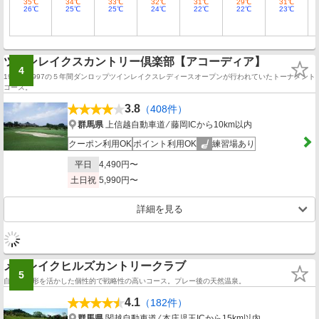
35℃
34℃
33℃
32℃
31℃
29℃
31℃
26℃
25℃
25℃
24℃
22℃
22℃
23℃
ツインレイクスカントリー倶楽部【アコーディア】
4
1993～1997の５年間ダンロップツインレイクスレディースオープンが行われていたトーナメント
コース。
3.8
（408件）
群馬県
上信越自動車道 ⁄ 藤岡ICから10km以内
クーポン利用OK
ポイント利用OK
練習場あり
平日
4,490円〜
土日祝
5,990円〜
詳細を見る
メイレイクヒルズカントリークラブ
5
自然の地形を活かした個性的で戦略性の高いコース。プレー後の天然温泉。
4.1
（182件）
群馬県
関越自動車道 ⁄ 本庄児玉ICから15km以内