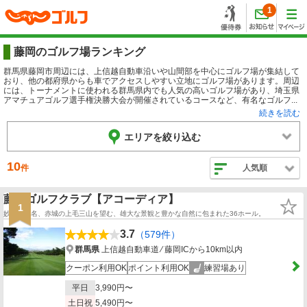
1
藤岡のゴルフ場ランキング
群馬県藤岡市周辺には、上信越自動車沿いや山間部を中心にゴルフ場が集結して
おり、他の都府県からも車でアクセスしやすい立地にゴルフ場があります。周辺
には、トーナメントに使われる群馬県内でも人気の高いゴルフ場があり、埼玉県
アマチュアゴルフ選手権決勝大会が開催されているコースなど、有名なゴルフ...
続きを読む
エリアを絞り込む
10
件
人気順
藤岡ゴルフクラブ【アコーディア】
1
妙義、榛名、赤城の上毛三山を望む、雄大な景観と豊かな自然に包まれた36ホール。
3.7
（579件）
群馬県
上信越自動車道 ⁄ 藤岡ICから10km以内
クーポン利用OK
ポイント利用OK
練習場あり
平日
3,990円〜
土日祝
5,490円〜