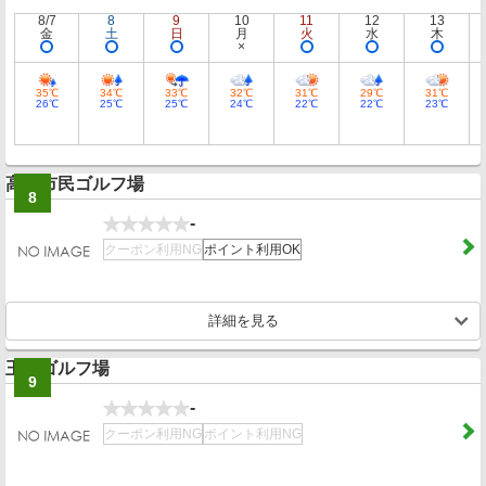
8/7
8
9
10
11
12
13
金
土
日
月
火
水
木
35℃
34℃
33℃
32℃
31℃
29℃
31℃
26℃
25℃
25℃
24℃
22℃
22℃
23℃
高崎市民ゴルフ場
8
-
クーポン利用NG
ポイント利用OK
詳細を見る
玉村ゴルフ場
9
-
クーポン利用NG
ポイント利用NG