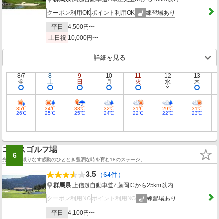
クーポン利用OK
ポイント利用OK
練習場あり
平日
4,500円〜
土日祝
10,000円〜
詳細を見る
8/7
8
9
10
11
12
13
金
土
日
月
火
水
木
35℃
34℃
33℃
32℃
31℃
29℃
31℃
26℃
25℃
25℃
24℃
22℃
22℃
23℃
エースゴルフ場
6
光と風が織りなす感動のひととき豊潤な時を育む18のステージ。
3.5
（64件）
群馬県
上信越自動車道 ⁄ 藤岡ICから25km以内
クーポン利用NG
ポイント利用NG
練習場あり
平日
4,100円〜