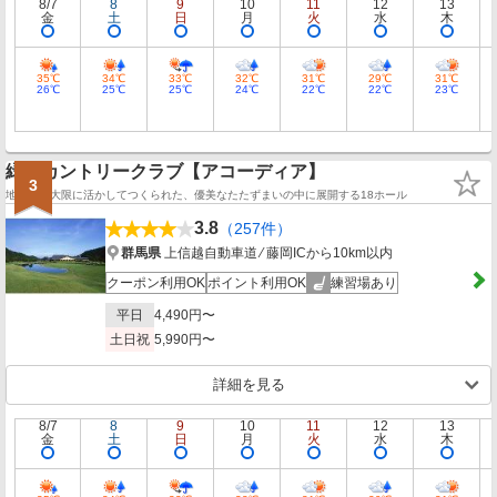
8/7
8
9
10
11
12
13
金
土
日
月
火
水
木
35℃
34℃
33℃
32℃
31℃
29℃
31℃
26℃
25℃
25℃
24℃
22℃
22℃
23℃
緑野カントリークラブ【アコーディア】
3
地形を最大限に活かしてつくられた、優美なたたずまいの中に展開する18ホール
3.8
（257件）
群馬県
上信越自動車道 ⁄ 藤岡ICから10km以内
クーポン利用OK
ポイント利用OK
練習場あり
平日
4,490円〜
土日祝
5,990円〜
詳細を見る
8/7
8
9
10
11
12
13
金
土
日
月
火
水
木