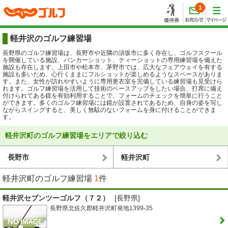
1
軽井沢のゴルフ練習場
長野県のゴルフ練習場は、長野市や近隣の須坂市に多く存在し、ゴルフスクール
を開催している施設、バンカーショット、ティーショットの専用練習場を備えた
施設も存在します。上田市や松本市、茅野市では、広大なフェアウェイを有する
施設も多いため、心行くままにフルショットが楽しめるようなスペースがありま
す。また、女性が訪れやすいように専用更衣室を完備している練習場も見受けら
れます。ゴルフ練習場を活用して技術のベースアップをしたい場合、打席に備え
付けられてある鏡を有効利用することで、フォームのチェックを簡単に行うこと
ができます。多くのゴルフ練習場には鏡が設置されてあるため、自身の姿を写し
ながらスイングすると、美しく無駄のないフォームを身に付けることができま
す。
軽井沢町のゴルフ練習場をエリアで絞り込む
長野市
軽井沢町
軽井沢町のゴルフ練習場
1
件
軽井沢セブンツーゴルフ（７２）
[長野県]
長野県北佐久郡軽井沢町発地1399-35