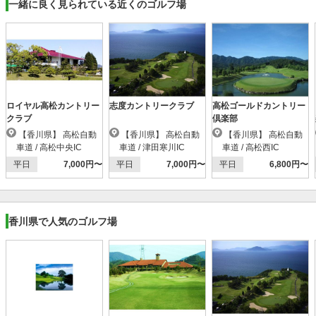
一緒に良く見られている近くのゴルフ場
ロイヤル高松カントリー
志度カントリークラブ
高松ゴールドカントリー
クラブ
倶楽部
【香川県】 高松自動
【香川県】 高松自動
【香川県】 高松自動
車道 / 高松中央IC
車道 / 津田寒川IC
車道 / 高松西IC
平日
7,000円〜
平日
7,000円〜
平日
6,800円〜
香川県で人気のゴルフ場