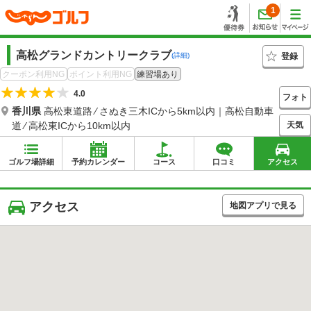
1
高松グランドカントリークラブ
登録
(詳細)
クーポン利用NG
ポイント利用NG
練習場あり
4.0
フォト
香川県
高松東道路 ⁄ さぬき三木ICから5km以内｜高松自動車
天気
道 ⁄ 高松東ICから10km以内
ゴルフ場詳細
予約カレンダー
コース
口コミ
アクセス
アクセス
地図アプリで見る