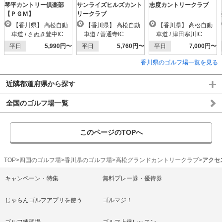
琴平カントリー倶楽部
サンライズヒルズカント
志度カントリークラブ
【ＰＧＭ】
リークラブ
【香川県】 高松自動
【香川県】 高松自動
【香川県】 高松自動
車道 / さぬき豊中IC
車道 / 善通寺IC
車道 / 津田寒川IC
平日
5,990円〜
平日
5,760円〜
平日
7,000円〜
香川県のゴルフ場一覧を見る
近隣都道府県から探す
全国のゴルフ場一覧
このページのTOPへ
TOP
四国のゴルフ場
香川県のゴルフ場
高松グランドカントリークラブ
アクセ
キャンペーン・特集
無料プレー券・優待券
じゃらんゴルフアプリを使う
ゴルマジ！