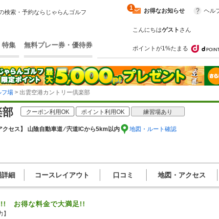
1
お得なお知らせ
ヘル
の検索・予約ならじゃらんゴルフ
こんにちは
ゲスト
さん
・特集
無料プレー券・優待券
ポイントが1%たまる
ルフ場
> 出雲空港カントリー倶楽部
楽部
クーポン利用OK
ポイント利用OK
練習場あり
アクセス】 山陰自動車道 ⁄ 宍道ICから5km以内
地図・ルート確認
場詳細
コースレイアウト
口コミ
地図・アクセス
!! お得な料金で大満足!!
】
