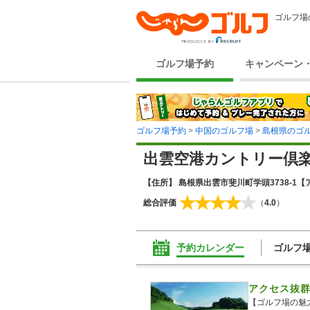
ゴルフ場
ゴルフ場予約
キャンペーン
ゴルフ場予約
>
中国のゴルフ場
>
島根県のゴ
出雲空港カントリー倶
【住所】 島根県出雲市斐川町学頭3738-1
【
総合評価
（
4.0
）
予約カレンダー
ゴルフ
アクセス抜群
【ゴルフ場の魅力