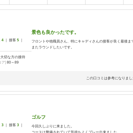
景色も良かったです。
ス
4
｜ 接客
5
｜
フロントや他職員さん、特にキャディさんの接客が良く最後ま
またラウンドしたいです。
]
大切な方の接待
ア]
80～89
この口コミは参考になりまし
ゴルフ
ス
3
｜ 接客
3
｜
今回久しぶりに来ました。
コースは整備されていて気持ちよくプレー出来ました。