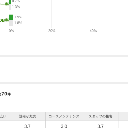
0.7%
カー率
1.3%
1.9%
OB率
1.8%
0%
20%
40%
70
全
件
広い
設備が充実
コースメンテナンス
スタッフの接客
3.7
3.0
3.7