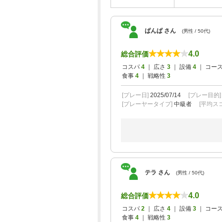
ぱんぱ さん
(男性 / 50代)
4.0
総合評価
コスパ
4
｜ 広さ
3
｜ 設備
4
｜ コー
食事
4
｜ 戦略性
3
[プレー日]
2025/07/14
[プレー目的
[プレーヤータイプ]
中級者
[平均スコ
テラ さん
(男性 / 50代)
4.0
総合評価
コスパ
2
｜ 広さ
4
｜ 設備
3
｜ コー
食事
4
｜ 戦略性
3