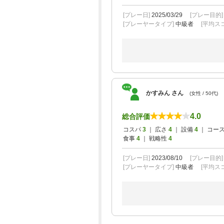
[プレー日]
2025/03/29
[プレー目的
[プレーヤータイプ]
中級者
[平均スコ
かすみん さん
(女性 / 50代)
4.0
総合評価
コスパ
3
｜ 広さ
4
｜ 設備
4
｜ コー
食事
4
｜ 戦略性
4
[プレー日]
2023/08/10
[プレー目的
[プレーヤータイプ]
中級者
[平均スコ