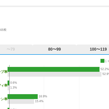
の比較
〜79
80〜99
100〜119
じ
52.2
ープ率
52.
0.6%
ディ率
1.3%
16.9%
オン率
15.4%