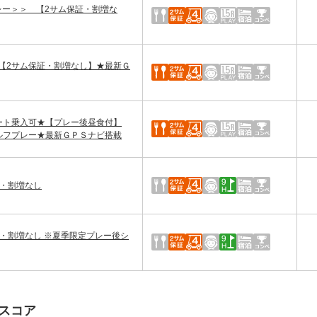
レー＞＞ 【2サム保証・割増な
【2サム保証・割増なし】★最新Ｇ
ート乗入可★【プレー後昼食付】
ルフプレー★最新ＧＰＳナビ搭載
証・割増なし
・割増なし ※夏季限定プレー後シ
スコア