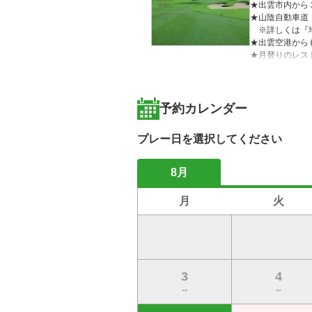
★出雲市内から
★山陰自動車道
　※詳しくは『
★出雲空港から
★月替りのレス
★戦略的な丘陵
★レギュラープ
★お得なコンペ
予約カレンダー
【コースの魅力】
なだらかな丘陵
プレー日を選択してください
アウトコースは
１番ホール　飛
インコースは変
8月
１２番ホールか
全体的に、ビギ
月
火
3
4
--
--