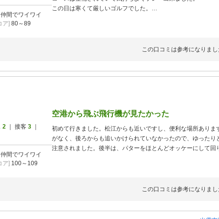
この日は寒くて厳しいゴルフでした。
]
仲間でワイワイ
もう少し暖かくなったら再チャレンジしたいです。
ア]
80～89
この口コミは参考になりまし
空港から飛ぶ飛行機が見たかった
ス
2
｜ 接客
3
｜
初めて行きました。松江からも近いですし、便利な場所ありま
がなく、後ろからも追いかけられていなかったので、ゆったり
注意されました。後半は、パターをほとんどオッケーにして回
]
仲間でワイワイ
ア]
100～109
この口コミは参考になりまし