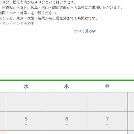
３０分、松江市内から４０分という好アクセス。

　宍道ICから５分。広島・岡山・関西方面からも気軽にご来場いただけます。

地図・ルート検索』をご覧ください。

も１０分。東京・大阪・福岡から出雲空港まで１時間程です。

トランイベント実施中。

コースレイアウト。

すべて見る
レーや午前スループレー・午後スループレー、早朝・薄暮ハーフプレーなど、さまざ
プランも充実。



地にフラットなコースが広がる１８ホールズ。

、ドッグレッグ、池超えなど心理的なプレッシャーの中、１打ごとに高い判断力と決
び立つ飛行機へ向かって打つティショットは爽快です。

化に富んでいるが、距離合わせが重要。

らは、出雲平野と宍道湖が一望できます。

ナーから上級者まで、様々なニーズにお応えできるコースレイアウトとなっており
水
木
金
5
6
7
--
--
--