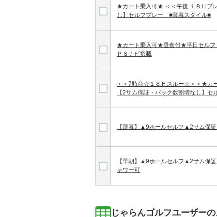
★カート乗入可★ ＜＜午後 １８Ｈプ
し】セルフプレー ■薄暮スタイル■
★カート乗入可★昼食付★平日セルフ
ＰＳナビ搭載
＜＜7時台☆１８Ｈスルー☆＞＞★カ
【2サム保証・バック数割増なし】セ
【薄暮】▲9ホールセルフ▲2サム保
【早朝】▲9ホールセルフ▲2サム保証
ャワー可
じゃらんゴルフユーザーの