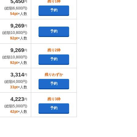
5,450
残り1枠
円
(総額6,600円)
予約
54pt
×人数
9,269
円
予約
(総額10,800円)
92pt
×人数
9,269
残り2枠
円
(総額10,800円)
予約
92pt
×人数
3,314
残りわずか
円
(総額4,000円)
予約
33pt
×人数
4,223
残り3枠
円
(総額5,000円)
予約
42pt
×人数