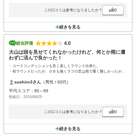
0
この口コミは参考になりましたか？
続きを見る
4.0
総合評価
大山は頭を見せてくれなかったけれど、何とか雨に遭
わずに済んで良かった！
・コースコンディションも良く楽しくラウンド出来た。
・初ラウンドだったが、ＯＢも無くラフの芝は雨で重く難しかったが楽
しめた。IN→OUT:44+41。
suehiro3さん
（男性 / 60代）
61歳を過ぎゴルフを始めて半年の女房もIN→OUT:58+54のスコアで満
足！女房はテニスは上級ですが。
平均スコア：80～89
投稿日：2015/09/25
0
この口コミは参考になりましたか？
続きを見る