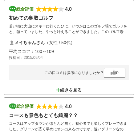
4.0
総合評価
初めての鳥取ゴルフ
若い頃に大山にスキーに行くたびに、いつかはこのゴルフ場でゴルフを
と、願っていました。やっと叶えることができました。このゴルフ場と
いうのは、大山ゴルフだったのですが、今回、せっかくいくのだからも
メイちゃんさん
（女性 / 50代）
う一か所ととったのが、アークカントリーです。あまり期待してなかっ
たのですが、宿泊も含め大変よかったです。とてもいい思い出になりま
平均スコア：100～109
した。
投稿日：2015/09/04
0
この口コミは参考になりましたか？
続きを見る
4.0
総合評価
コースも景色もとても綺麗？？
コースはアップダウンがほとんど無く、初心者でも楽しくプレーできま
した。グリーンが広く早めにオン出来るのですが、速いグリーンなの
で、パット数が増えてしまいました。コースメンテナンスもとても良か