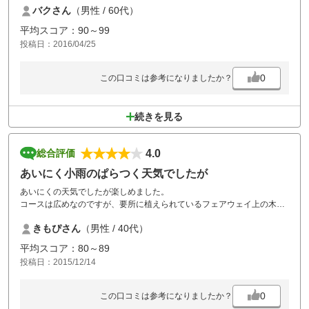
バクさん
（男性 / 60代）
平均スコア：90～99
投稿日：2016/04/25
0
この口コミは参考になりましたか？
続きを見る
4.0
総合評価
あいにく小雨のぱらつく天気でしたが
あいにくの天気でしたが楽しめました。
コースは広めなのですが、要所に植えられているフェアウェイ上の木に
ことごとくグリーンを狙うショットが遮られました。ただ単に広くて花
きもぴさん
（男性 / 40代）
道が通っているコースでは無く戦略性もあって楽しめました。
食事もお風呂も満足でした。
平均スコア：80～89
次は気候も天気も良い日に、景色を楽しみながらプレーしたいです。
投稿日：2015/12/14
0
この口コミは参考になりましたか？