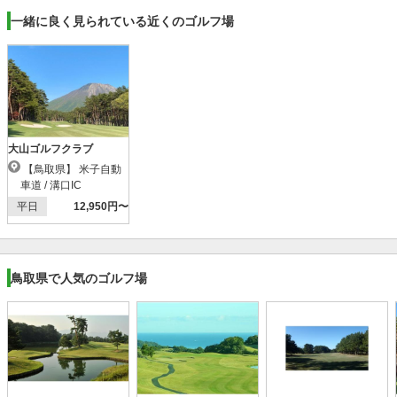
一緒に良く見られている近くのゴルフ場
大山ゴルフクラブ
【鳥取県】 米子自動
車道 / 溝口IC
平日
12,950円〜
鳥取県で人気のゴルフ場