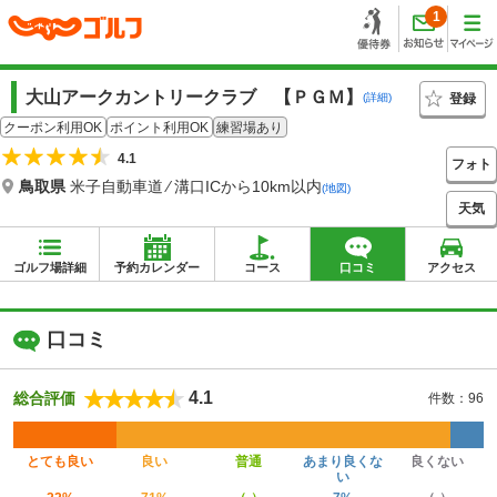
1
大山アークカントリークラブ 【ＰＧＭ】
登録
(詳細)
クーポン利用OK
ポイント利用OK
練習場あり
4.1
フォト
鳥取県
米子自動車道 ⁄ 溝口ICから10km以内
(地図)
天気
ゴルフ場詳細
予約カレンダー
コース
口コミ
アクセス
口コミ
4.1
総合評価
件数：96
とても良い
良い
普通
あまり良くな
良くない
い