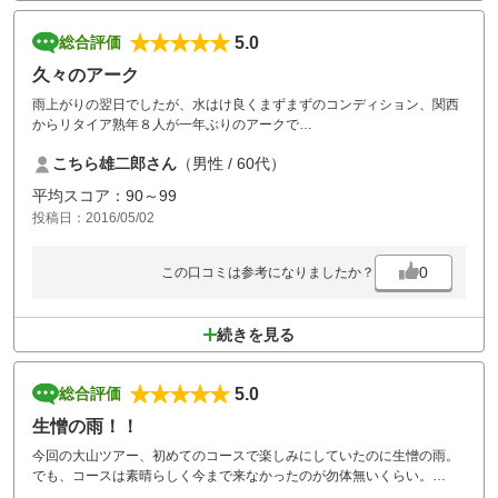
5.0
総合評価
久々のアーク
雨上がりの翌日でしたが、水はけ良くまずまずのコンディション、関西
からリタイア熟年８人が一年ぶりのアークで
のびのびゆったりプレーで大満足でした。
こちら雄二郎さん
（男性 / 60代）
平均スコア：90～99
投稿日：2016/05/02
0
この口コミは参考になりましたか？
続きを見る
5.0
総合評価
生憎の雨！！
今回の大山ツアー、初めてのコースで楽しみにしていたのに生憎の雨。
でも、コースは素晴らしく今まで来なかったのが勿体無いくらい。
是非今度は晴れ渡った日に再訪したいと思いました。