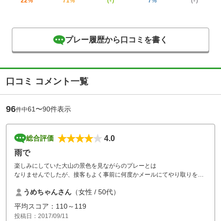
22%
71%
（-）
7%
（-）
プレー履歴から口コミを書く
口コミ コメント一覧
96
61〜90件表示
件中
4.0
総合評価
雨で
楽しみにしていた大山の景色を見ながらのプレーとは
なりませんでしたが、接客もよく事前に何度かメールにてやり取りをさ
せていただきましたが、その際の対応も非常に気持ちの良いものでし
うめちゃんさん
（女性 / 50代）
た。
また、女性ロッカーは割と殺伐としているところが多いのですが、こち
平均スコア：110～119
らは広くきれいでした。
投稿日：2017/09/11
また伺います。