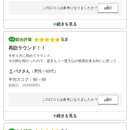
0
この口コミは参考になりましたか？
続きを見る
5.0
総合評価
再訪ラウンド！！
今年４月に初めてラウンド。
その時が雨だったので、是非もう一度大山が眺望出来る時にと思ってま
した。
バクさん
（男性 / 60代）
今回は天気も最高。
好みのタイプのコース、楽しかったです。
平均スコア：90～99
投稿日：2016/09/01
0
この口コミは参考になりましたか？
続きを見る