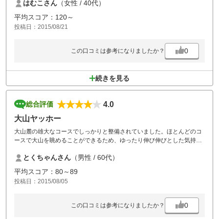
はむこさん
（女性 / 40代）
ったです。
ぜひ、再訪したいです！
平均スコア：120～
投稿日：2015/08/21
0
この口コミは参考になりましたか？
続きを見る
4.0
総合評価
大山ヤッホー
大山麓の雄大なコースでしっかりと整備されていました。ほとんどのコ
ースで大山を眺めることができるため、ゆったり伸び伸びとした気持ち
で楽しくプレーすることができました。普段プレーしているコースが物
とくちゃんさん
（男性 / 60代）
足りなく感じてしまうほど素晴らしいロケーションで十分に満足するこ
とができました。
平均スコア：80～89
投稿日：2015/08/05
0
この口コミは参考になりましたか？