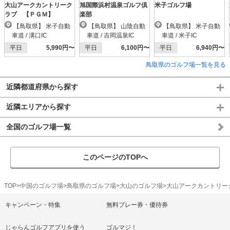
大山アークカントリーク
旭国際浜村温泉ゴルフ倶
米子ゴルフ場
ラブ 【ＰＧＭ】
楽部
【鳥取県】 米子自動
【鳥取県】 山陰自動
【鳥取県】 米子自動
車道 / 溝口IC
車道 / 吉岡温泉IC
車道 / 米子IC
平日
5,990円〜
平日
6,100円〜
平日
6,940円〜
鳥取県のゴルフ場一覧を見る
近隣都道府県から探す
近隣エリアから探す
全国のゴルフ場一覧
このページのTOPへ
TOP
中国のゴルフ場
鳥取県のゴルフ場
大山のゴルフ場
大山アークカントリー
キャンペーン・特集
無料プレー券・優待券
じゃらんゴルフアプリを使う
ゴルマジ！