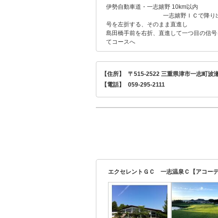
伊勢自動車道・一志嬉野 10km以内
一志嬉野ＩＣで降り出
号を左折する、そのまま直進し
島田橋手前を右折、直進して一つ目の信号
てコースへ
【住所】
〒515-2522 三重県津市一志町波
【電話】
059-295-2111
エクセレントＧＣ 一志温泉Ｃ【アコーデ