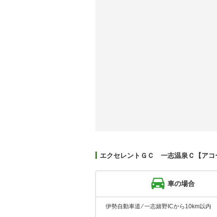
エクセレントＧＣ 一志温泉Ｃ【アコ
車の場合
伊勢自動車道 ⁄ 一志嬉野ICから10km以内