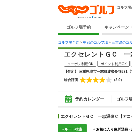
ゴルフ場
ゴルフ場予約
キャンペーン
ゴルフ場予約
>
中部のゴルフ場
>
三重県のゴ
エクセレントＧＣ 一
クーポン利用OK
ポイント利用OK
【住所】 三重県津市一志町波瀬長谷581
【
総合評価
（
3.9
）
予約カレンダー
ゴルフ
エクセレントＧＣ 一志温泉Ｃ【アコ
-
ルート検索
+
お気に入り住所登録・