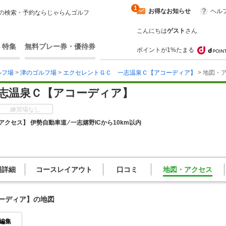
1
お得なお知らせ
ヘル
の検索・予約ならじゃらんゴルフ
こんにちは
ゲスト
さん
・特集
無料プレー券・優待券
ポイントが1%たまる
ルフ場
>
津のゴルフ場
>
エクセレントＧＣ 一志温泉Ｃ【アコーディア】
> 地図・
志温泉Ｃ【アコーディア】
練習場なし
アクセス】 伊勢自動車道 ⁄ 一志嬉野ICから10km以内
場詳細
コースレイアウト
口コミ
地図・アクセス
ーディア】の地図
編集