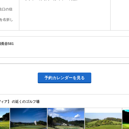
口の信
を右折し
瀬長谷581
予約カレンダーを見る
ィア】 の近くのゴルフ場