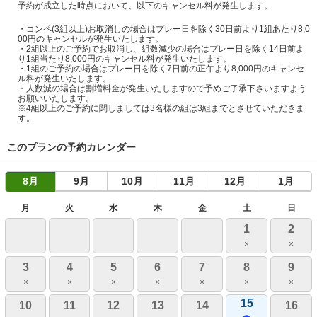
予約が成立した時点において、以下のキャンセル料が発生します。
・コンペ(3組以上)お取消しの場合はプレー日を除く30日前より1組あたり8,0
00円のキャンセルが発生いたします。
・2組以上のご予約でお取消し、組数減少の場合はプレー日を除く14日前よ
り1組当たり8,000円のキャンセル料が発生いたします。
・1組のご予約の場合はプレー日を除く7日前の正午より8,000円のキャンセ
ル料が発生いたします。
・人数減の場合は割増料金が発生いたしますので予めご了承下さいますよう
お願いいたします。
※4組以上のご予約に関しましては3名様の組は3組までとさせていただきま
す。
このプランの予約カレンダー
8月
9月
10月
11月
12月
1月
月
火
水
木
金
土
日
1
2
×
×
3
4
5
6
7
8
9
×
×
×
×
×
×
×
15
10
11
12
13
14
16