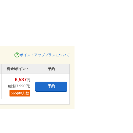
ポイントアッププランについて
料金/ポイント
予約
6,537
円
(総額7,990円)
予約
565
pt×人数
6,537円
(総額7,990円)
予約
565
pt×人数
6,719円