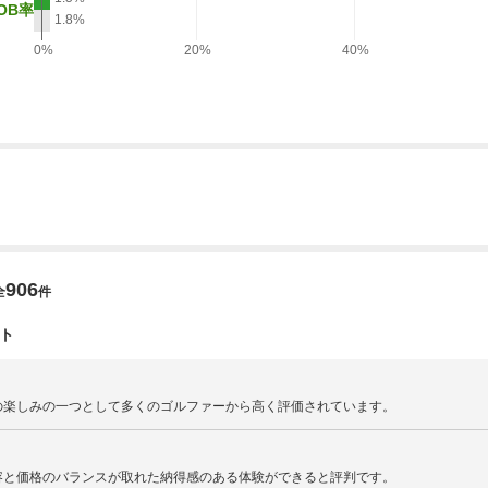
OB率
1.8%
2026/10/12
食付/10月コンペ
～2026/10/12
0%
20%
40%
2026/09/13
昼食付/9月土日祝コンペ
～2026/09/27
2026/10/04
食付/10月コンペ
～2026/10/25
906
全
件
2026/11/01
食付/11月コンペ
～2026/11/23
ト
2026/11/08
食付/11月コンペ
の楽しみの一つとして多くのゴルファーから高く評価されています。
～2026/11/29
容と価格のバランスが取れた納得感のある体験ができると評判です。
2026/12/06