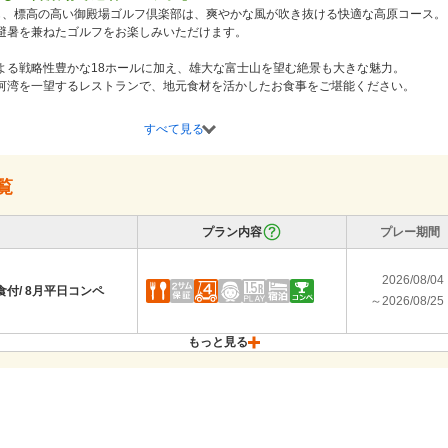
も、標高の高い御殿場ゴルフ倶楽部は、爽やかな風が吹き抜ける快適な高原コース。

避暑を兼ねたゴルフをお楽しみいただけます。

よる戦略性豊かな18ホールに加え、雄大な富士山を望む絶景も大きな魅力。

河湾を一望するレストランで、地元食材を活かしたお食事をご堪能ください。

ICから約15分、都心から約75分とアクセスも良好。

すべて見る
に訪れられる、夏におすすめのゴルフ場です。

覧
プラン内容
プレー期間
2026/08/04
付/ 8月平日コンペ
～2026/08/25
もっと見る
2026/09/01
付/ 9月平日コンペ
～2026/09/08