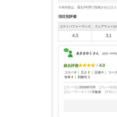
【プチコンペ・幹事特典】3組10名以上/昼
※本内容は、過去3年間で投稿された口
項目別評価
【プチコンペ・幹事特典】3組10名以上/
コストパフォーマンス
フェアウェイが
4.3
3.1
【プチコンペ・幹事特典】3組10名以上/昼
あきまゆう さん
(女性 / 60代)
4.0
総合評価
【プチコンペ・幹事特典】3組10名以上/昼
コスパ
4
｜ 広さ
2
｜ 設備
4
｜ コー
食事
4
｜ 戦略性
3
[プレー日]
2026/07/29
[プレー目的
【プチコンペ・幹事特典】3組10名以上/昼
[プレーヤータイプ]
中級者
[平均スコ