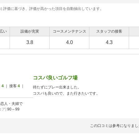
食付/ 12月コンペ
～2026/12/13
コミ評価に基づき、評価が高かった項目を自動抽出しています。
2026/09/05
昼食付/9月土日祝コンペ
広い
設備が充実
コースメンテナンス
スタッフの接客
～2026/09/26
3.8
4.0
4.3
2026/10/03
食付/10月コンペ
～2026/10/31
コスパ良いゴルフ場
2026/11/07
食付/11月コンペ
～2026/11/28
ス
4
｜ 接客
4
｜
待たずにプレー出来ました。
コスパも良いので、また行きたいです。
]
恋人・夫婦で
2026/12/05
食付/ 12月コンペ
ア]
90～99
～2026/12/12
この口コミは参考になりまし