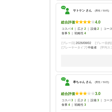
サトケン さん
(男性 / 50代)
4.0
総合評価
コスパ
4
｜ 広さ
2
｜ 設備
2
｜ コー
食事
5
｜ 戦略性
4
[プレー日]
2026/08/02
[プレー目的
[プレーヤータイプ]
中級者
[平均スコ
孝ちゃん さん
(男性 / 50代)
3.0
総合評価
コスパ
3
｜ 広さ
2
｜ 設備
3
｜ コー
食事
4
｜ 戦略性
3