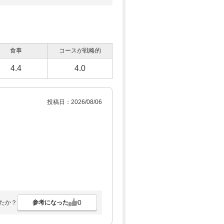
(総額17,490円)
予約
600
pt×人数
15,628円
(総額17,990円)
予約
食事
コースが戦略的
600
pt×人数
4.4
4.0
15,628円
(総額17,990円)
予約
600
pt×人数
投稿日：2026/08/06
16,082円
(総額18,490円)
予約
600
pt×人数
16,082円
(総額18,490円)
予約
600
pt×人数
0
参考になった
たか？