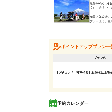
猛暑が続く8月
涼しい環境で、
赤星四郎設計に
プレー後は、駿
東名高速・御殿場
日帰りでも気軽
ポイントアッププラン一
プラン名
【プチコンペ・幹事特典】2組6名以上/昼食
【プチコンペ・幹事特典】2組6名以上/昼食
予約カレンダー