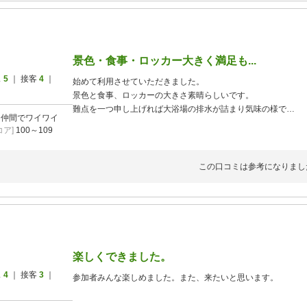
景色・食事・ロッカー大きく満足も...
ス
5
｜ 接客
4
｜
始めて利用させていただきました。
景色と食事、ロッカーの大きさ素晴らしいです。
難点を一つ申し上げれば大浴場の排水が詰まり気味の様で
]
仲間でワイワイ
洗い場の足元が汚かったことです。
ア]
100～109
帰りの東名高速、都夫良野トンネルと手前のトンネル内追突事
100キロの道のりに3時間30分掛かりました。
コースはフェアウェイ総じて狭い印象を受けました。
この口コミは参考になりまし
ありがとうございました。
楽しくできました。
ス
4
｜ 接客
3
｜
参加者みんな楽しめました。また、来たいと思います。