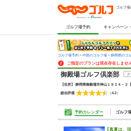
ゴルフ場
ゴルフ場予約
キャンペーン
ゴルフ場予約
>
中部のゴルフ場
>
静岡県のゴ
ご指定のプランは現在存在しませ
御殿場ゴルフ倶楽部
ク
【住所】 静岡県御殿場市神山１９２４－２
【
総合評価
（
4.2
）
予約カレンダー
ゴルフ
【真夏は、