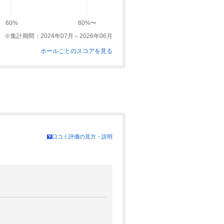
13,810円
(総額15,990円)
予約
60%
80%〜
600
pt×人数
※集計期間：2024年07月～2026年06月
14,719円
ホールごとのスコアを見る
(総額16,990円)
予約
600
pt×人数
14,719円
(総額16,990円)
予約
600
pt×人数
14,719円
口コミ評価の見方・説明
(総額16,990円)
予約
600
pt×人数
15,173円
(総額17,490円)
予約
600
pt×人数
15,173円