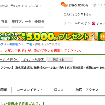
1
お得なお知らせ
ヘル
の検索・予約ならじゃらんゴルフ
こんにちは
ゲスト
さん
・特集
無料プレー券・優待券
ポイントが1%たまる
ルフ場
>
御殿場のゴルフ場
> 御殿場ゴルフ倶楽部
ん。大変お手数ですが、別のプランを選択してください。
ーポン利用OK
ポイント利用OK
練習場あり
アクセス】 東名高速道路 ⁄ 御殿場ICから10km以内｜東名高速道路 ⁄ 裾野ICから10
場詳細
コースレイアウト
口コミ
地図・アクセス
涼しい御殿場で避暑ゴルフ。】