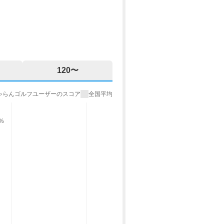
7,719円
(総額9,290円)
予約
577
pt×人数
11,082円
(総額12,990円)
予約
120〜
600
pt×人数
ゃらんゴルフユーザーのスコア
全国平均
12,900円
(総額14,990円)
予約
9%
600
pt×人数
12,900円
(総額14,990円)
予約
600
pt×人数
13,810円
(総額15,990円)
予約
600
pt×人数