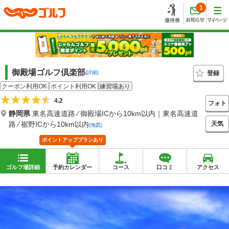
1
御殿場ゴルフ倶楽部
登録
(詳細)
クーポン利用OK
ポイント利用OK
練習場あり
4.2
フォト
静岡県
東名高速道路 ⁄ 御殿場ICから10km以内｜東名高速道
天気
路 ⁄ 裾野ICから10km以内
(地図)
ポイントアッププランあり
ゴルフ場詳細
予約カレンダー
コース
口コミ
アクセス