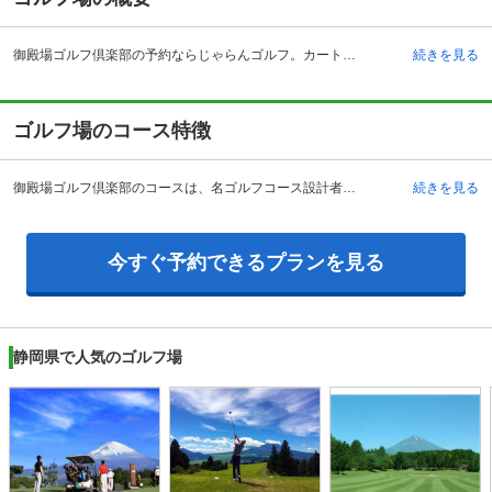
御殿場ゴルフ倶楽部の予約ならじゃらんゴルフ。カートの有無や利用税、キャンセル料、ナイター設備、駐車場などのコース情報はもちろん、口コミ、フォトギャラリーなどコースの難易度や攻略に役立つ情報充実、予約する度にポイントが貯まるのでお得にゴルフをお楽しみ頂けます。 静岡県御殿場にあり、富士山と駿河湾を一望出来る景勝地にあるゴルフクラブと言えば、御殿場ゴルフ倶楽部です。このゴルフクラブは、コース設計者としても有名な赤星四郎氏の手によるもので、彼の「アンジュレーションこそゴルフの生命線」という信念の元、起伏に富んだレイアウトが施されています。また、御殿場ゴルフ倶楽部はスタッフの対応も素晴らしいと評判で、落ち着いた雰囲気を持つクラブハウスと共に、おちついた雰囲気で訪れたゴルファーを出迎えてくれます。もちろんレストランも併設されており、ホールアウトしてお腹を空かせたプレーヤーに美味しい食事が用意されています。アクセスも便利で、東名高速道路の裾野インターチェンジから約7キロメートルと好アクセスとなっています。
続きを見る
ゴルフ場のコース特徴
御殿場ゴルフ倶楽部のコースは、名ゴルフコース設計者として名高い赤星四郎氏によって手がけられた名コースです。開放感あふれる風景は、富士山と駿河湾を同時に望む事が出来るという、他には無いダイナミックな開放感をプレーヤーに与えてくれます。総ホール数は18で、INとOUTに9つずつの一般的な構成ですが、高低差のあるコース設計の魅力は訪れたプレーヤーを捉えて離しません。中でも11番ホールは、御殿場ゴルフ倶楽部が自信を持っておすすめする名コースで、「プロも本気になる」コースとして有名です。飛距離・正確なショットとパッティング等、ゴルフに必要な全ての要素が必要とされ、大変攻略し甲斐があると、訪れた数多くのゴルファーから好評を得ています。
続きを見る
今すぐ予約できるプランを見る
静岡県で人気のゴルフ場