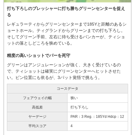
打ち下ろしのプレッシャーに打ち勝ちグリーンセンターを捉え
る
レギュラーティからグリーンセンターまで185Yと距離のあるシ
ョートホール。ティグランドからグリーンまでの打ち下ろし。
そしてグリーン手前、左右に待ち受けるバンカーが、ティショ
ットの落としどころを狭めている。
精度の高いショットでパーを死守
グリーンはアンジュレーションが強く、大きく受けているの
で、ティショットは確実にグリーンセンターへヒットさせた
い。ピン位置にも依るが、3パット覚悟で挑もう。
コースデータ
フェアウェイの幅
狭い
高低差
打ち下ろし
ヤーデージ
PAR：3 Reg.：185Yd Hdcp：12
平均スコア
4