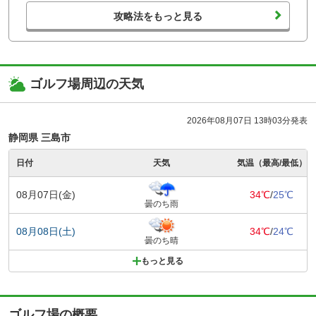
攻略法をもっと見る
ゴルフ場周辺の天気
2026年08月07日 13時03分発表
静岡県 三島市
日付
天気
気温（最高/最低）
08月07日(金)
34℃
/
25℃
曇のち雨
08月08日(土)
34℃
/
24℃
曇のち晴
もっと見る
ゴルフ場の概要