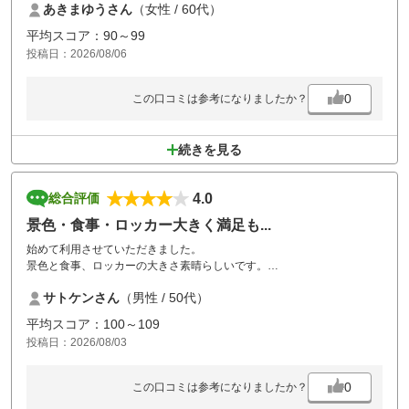
あきまゆうさん
（女性 / 60代）
平均スコア：90～99
投稿日：2026/08/06
0
この口コミは参考になりましたか？
続きを見る
4.0
総合評価
景色・食事・ロッカー大きく満足も...
始めて利用させていただきました。
景色と食事、ロッカーの大きさ素晴らしいです。
難点を一つ申し上げれば大浴場の排水が詰まり気味の様で
サトケンさん
（男性 / 50代）
洗い場の足元が汚かったことです。
帰りの東名高速、都夫良野トンネルと手前のトンネル内追突事故が重な
平均スコア：100～109
り
投稿日：2026/08/03
100キロの道のりに3時間30分掛かりました。
コースはフェアウェイ総じて狭い印象を受けました。
ありがとうございました。
0
この口コミは参考になりましたか？