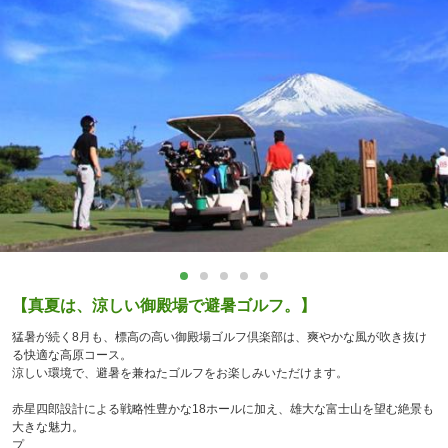
【真夏は、涼しい御殿場で避暑ゴルフ。】
猛暑が続く8月も、標高の高い御殿場ゴルフ倶楽部は、爽やかな風が吹き抜け
る快適な高原コース。
涼しい環境で、避暑を兼ねたゴルフをお楽しみいただけます。
赤星四郎設計による戦略性豊かな18ホールに加え、雄大な富士山を望む絶景も
大きな魅力。
プ