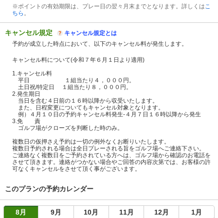
※ポイントの有効期限は、プレー日の翌々月末までとなります。詳しくは
こ
ちら
。
キャンセル規定
キャンセル規定とは
予約が成立した時点において、以下のキャンセル料が発生します。
キャンセル料について(令和７年６月１日より適用)
1.キャンセル料
平日 １組当たり４，０００円。
土日祝/特定日 １組当たり８，０００円。
2.発生期日
当日を含む４日前の１６時以降から収受いたします。
また、日程変更についてもキャンセル対象となります。
例）４月１０日の予約キャンセル料発生-４月７日１６時以降から発生
3.免 責
ゴルフ場がクローズを判断した時のみ。
複数日の仮押さえ予約は一切の例外なくお断りいたします。
複数日予約される場合は全日プレーされる旨をゴルフ場へご連絡下さい。
ご連絡なく複数日をご予約されている方へは、ゴルフ場から確認のお電話を
させて頂きます。連絡がつかない場合やご回答の内容次第では、お客様の許
可なくキャンセルをさせて頂く事がございます。
このプランの予約カレンダー
8月
9月
10月
11月
12月
1月