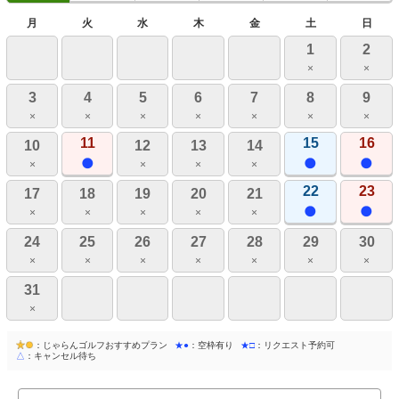
月
火
水
木
金
土
日
1
2
×
×
3
4
5
6
7
8
9
×
×
×
×
×
×
×
11
15
16
10
12
13
14
×
×
×
×
22
23
17
18
19
20
21
×
×
×
×
×
24
25
26
27
28
29
30
×
×
×
×
×
×
×
31
×
：じゃらんゴルフおすすめプラン
★●
：空枠有り
★□
：リクエスト予約可
△
：キャンセル待ち