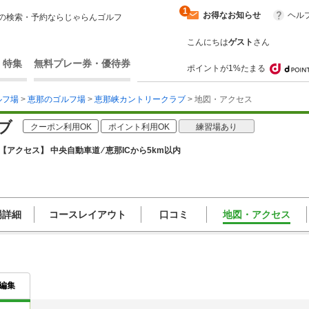
1
お得なお知らせ
ヘル
の検索・予約ならじゃらんゴルフ
こんにちは
ゲスト
さん
・特集
無料プレー券・優待券
ポイントが1%たまる
ルフ場
>
恵那のゴルフ場
>
恵那峡カントリークラブ
> 地図・アクセス
ブ
クーポン利用OK
ポイント利用OK
練習場あり
【アクセス】 中央自動車道 ⁄ 恵那ICから5km以内
場詳細
コースレイアウト
口コミ
地図・アクセス
編集