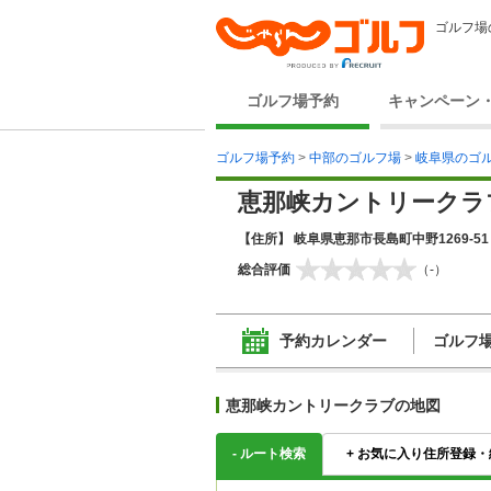
ゴルフ場
ゴルフ場予約
キャンペーン
ゴルフ場予約
>
中部のゴルフ場
>
岐阜県のゴ
恵那峡カントリークラ
【住所】 岐阜県恵那市長島町中野1269-51
総合評価
（-）
予約カレンダー
ゴルフ
恵那峡カントリークラブの地図
-
ルート検索
+
お気に入り住所登録・