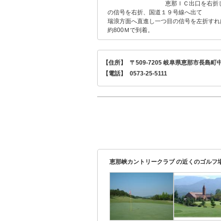
恵那ＩＣ出口を右折し
の信号を右折、国道１９号線へ出て
瑞浪方面へ直進し一つ目の信号を左折すれ
約800Ｍで到着。
【住所】
〒509-7205 岐阜県恵那市長島町中野
【電話】
0573-25-5111
恵那峡カントリークラブ の近くのゴルフ