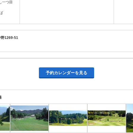
一つ目
ば
1269-51
予約カレンダーを見る
場