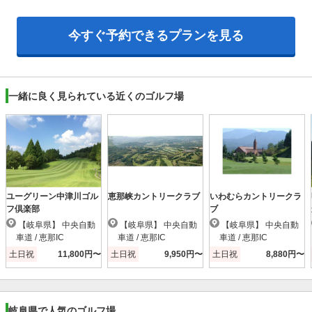
今すぐ予約できるプランを見る
一緒に良く見られている近くのゴルフ場
ユーグリーン中津川ゴル
恵那峡カントリークラブ
いわむらカントリークラ
フ倶楽部
ブ
【岐阜県】 中央自動
【岐阜県】 中央自動
【岐阜県】 中央自動
車道 / 恵那IC
車道 / 恵那IC
車道 / 恵那IC
土日祝
11,800円〜
土日祝
9,950円〜
土日祝
8,880円〜
岐阜県で人気のゴルフ場