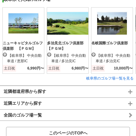
ニューキャピタルゴルフ
多治見北ゴルフ倶楽部
名岐国際ゴルフ倶楽部
倶楽部 【ＰＧＭ】
【ＰＧＭ】
【岐阜県】 中央自動
【岐阜県】 中央自動
【岐阜県】 中央自動
車道 / 恵那IC
車道 / 多治見IC
車道 / 多治見IC
土日祝
6,990円〜
土日祝
6,980円〜
土日祝
10,000円〜
岐阜県のゴルフ場一覧を見る
近隣都道府県から探す
近隣エリアから探す
全国のゴルフ場一覧
このページのTOPへ