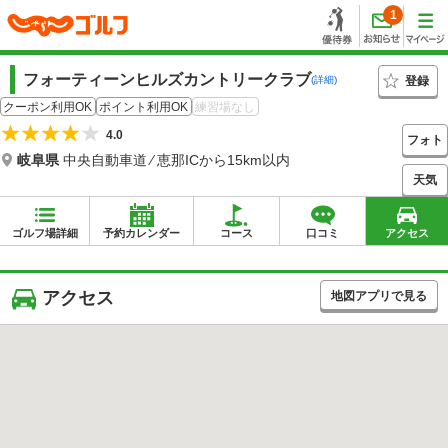
1
フォーティーンヒルズカントリークラブ
登録
(詳細)
クーポン利用OK
ポイント利用OK
練習場なし
4.0
フォト
岐阜県
中央自動車道 ⁄ 恵那ICから15km以内
天気
ゴルフ場詳細
予約カレンダー
コース
口コミ
アクセス
アクセス
地図アプリで見る