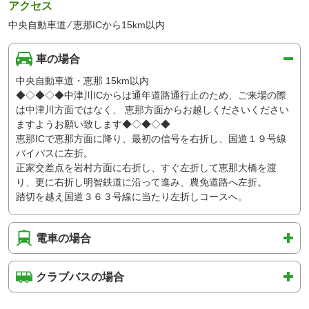
アクセス
中央自動車道 ⁄ 恵那ICから15km以内
車の場合
中央自動車道・恵那 15km以内
◆◇◆◇◆中津川ICからは通年道路通行止のため、ご来場の際
は中津川方面ではなく、 恵那方面からお越しくださいください
ますようお願い致します◆◇◆◇◆
恵那ICで恵那方面に降り、最初の信号を右折し、国道１９号線
バイパスに左折。
正家交差点を岩村方面に右折し、すぐ左折して恵那大橋を渡
り、更に右折し明智鉄道に沿って進み、農免道路へ左折。
踏切を越え国道３６３号線に当たり左折しコースへ。
電車の場合
クラブバスの場合