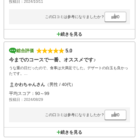
投稿日：2024/10/11
0
この口コミは参考になりましたか？
続きを見る
5.0
総合評価
今までのコースで一番、オススメです♪
うな重の日だったので、食事は大満足でした。デザートの白玉も良かっ
たです。
そして、細かい所のサービスが今までのコースで一番でした。
かわちゃんさん
（男性 / 40代）
カートに常備された水筒(冷えた麦茶)、ハウス出入口の麦茶、食事処の
荷物入れとうちわ。風呂場の垢すりタオル(人による)、最新シャワーヘ
平均スコア：90～99
ッド、最新ドライヤー等の他のコースではおざなりになるところがいち
投稿日：2024/08/29
いちしっかりしていたので、大満足でした！
もちろんコースは言うまでもなくしっかり整備されていたので、楽しく
プレイできました。
0
この口コミは参考になりましたか？
正直今まで行ったコースの中で、一番です。
また来ます。
続きを見る