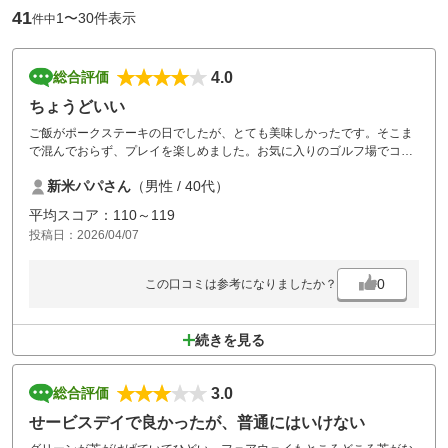
41
1〜30件表示
件中
4.0
総合評価
ちょうどいい
ご飯がポークステーキの日でしたが、とても美味しかったです。そこま
で混んでおらず、プレイを楽しめました。お気に入りのゴルフ場でコー
スレイアウトも好きです。市内から遠くないですので気軽に行けていい
新米パパさん
（男性 / 40代）
です。
平均スコア：110～119
投稿日：2026/04/07
0
この口コミは参考になりましたか？
続きを見る
3.0
総合評価
せービスデイで良かったが、普通にはいけない