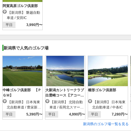
阿賀高原ゴルフ倶楽部
【新潟県】 磐越自動
車道 / 安田IC
平日
3,990円〜
新潟県で人気のゴルフ場
中峰ゴルフ倶楽部 【Ｐ
大新潟カントリークラブ
櫛形ゴルフ倶楽部
ＧＭ】
出雲崎コース【アコーデ
ィア】
【新潟県】 日本海東
【新潟県】 北陸自動
【新潟県】 日本海東
北自動車道 / 豊栄新潟
車道 / 長岡北スマートI
北自動車道 / 中条IC
東港IC
C
平日
5,390円〜
平日
4,990円〜
平日
7,280円〜
新潟県のゴルフ場一覧を見る