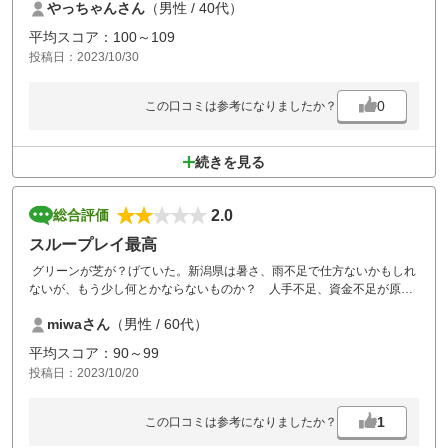
やっちゃんさん
（男性 / 40代）
しかも、ハゲている付近にわざわざピンを切っている。
幹事として選びましたが、仲間からはブーイングでした。
平均スコア：100～109
こういう場合は柔軟に数千円割引くとか、やり方があったのではないで
投稿日：2023/10/30
しょうか。
0
この口コミは参考になりましたか？
続きを見る
2.0
総合評価
スループレイ最高
グリーンが芝が？げていた。新潟県は暑さ、雨不足で仕方ないかもしれ
ないが、もう少し何とかならないものか？ 人手不足、資金不足が原因
か？
miwaさん
（男性 / 60代）
前半はスムーズにプレイ出来たが、後半は待ち時間が多く前半より30
分以上かかった。
平均スコア：90～99
投稿日：2023/10/20
1
この口コミは参考になりましたか？