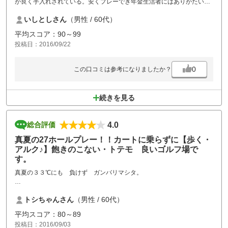
が良く手入れされている。安くプレーでき年金生活者にはありがたい。
予約条件と少し違っていたが修正をお願いしたら手際よく対応していた
いしとしさん
（男性 / 60代）
だきました。またコンペを計画したい。
平均スコア：90～99
投稿日：2016/09/22
0
この口コミは参考になりましたか？
続きを見る
4.0
総合評価
真夏の27ホールプレー！！カートに乗らずに【歩く・
アルク♪】飽きのこない・トテモ 良いゴルフ場で
す。
真夏の３３℃にも 負けず ガンバリマシタ。
５－６年ぶりです。コースの整備も→〇お食事も→〇
トシちゃんさん
（男性 / 60代）
フロントのお嬢さん 感じ良し・・。
平均スコア：80～89
投稿日：2016/09/03
27ホール ４０－４３－４２は ボクとしてわ 上出来。