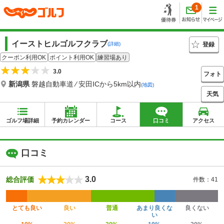
1
イーストヒルゴルフクラブ
登録
(詳細)
クーポン利用OK
ポイント利用OK
練習場あり
3.0
フォト
新潟県
磐越自動車道 ⁄ 安田ICから5km以内
(地図)
天気
ゴルフ場詳細
予約カレンダー
コース
口コミ
アクセス
口コミ
3.0
総合評価
件数：41
とても良い
良い
普通
あまり良くな
良くない
い