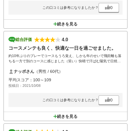
0
この口コミは参考になりましたか？
続きを見る
4.0
総合評価
コースメンテも良く、快適な一日を過ごせました。
約10年ぶりのプレーでコースもうろ覚え、しかも年のせいで飛距離も落
ちる一方で別のコースに感じました（笑い）快晴で汗ばむ陽気で日焼け
止めを塗っておいて正解でした。
ナッポさん
（男性 / 60代）
来年リベンジに行きたいと思います。
平均スコア：100～109
投稿日：2021/10/08
0
この口コミは参考になりましたか？
続きを見る