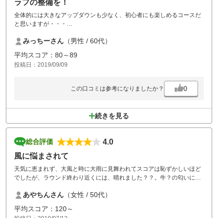
ラフの整備を！
全体的には大きなアップダウンも少なく、初心者にも楽しめるコースだ
と思いますが・・・
今回は猛暑でやられたグリーンに手こずりました。
みっちーさん
（男性 / 60代）
（ガラスのグリーン）
ラフはアウトはそこそこでしたが、インはメンテ前の伸び放題でボール
平均スコア：80～89
がすぐなくなる。探すのが大変で3時間半かかりました。（全米オープ
投稿日：2019/09/09
ンなみ）
10ｃｍ以上のラフは素人では太刀打ちできません。
メンテお願いします。
0
この口コミは参考になりましたか？
続きを見る
4.0
総合評価
風に悩まされて
天気に恵まれず、大風と時に大雨に見舞われてスコアは恥ずかしいほど
でしたが、ラウンド終わり近くには、晴れました？？。牛？の匂いにも
悩まされてましたが、まずまずの楽しい休日でした。食事も美味しかっ
あやちんさん
（女性 / 50代）
たです。また、来ます。
平均スコア：120～