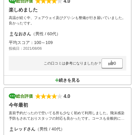
4.0
総合評価
楽しめました
高温が続く中、フェアウェイ及びグリ-ンも整備が行き届いていました。
良かったです。
なおさん
（男性 / 60代）
平均スコア：100～109
投稿日：2021/08/06
0
この口コミは参考になりましたか？
続きを見る
4.0
総合評価
今年最初
直前予約だったので空いてる所も少なく初めて利用しました。飛沫感染
予防もされておりスタッフの対応も良かったです。コースも全般的に綺
麗で良かったですがカートが自動で所々動かなくなるとが残念でした。
レッドさん
（男性 / 40代）
また、機会があれば利用させて貰います。