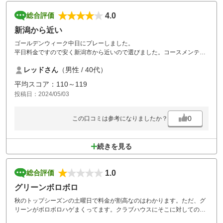
4.0
総合評価
新潟から近い
ゴールデンウィーク中日にプレーしました。
平日料金ですので安く新潟市から近いので選びました。コースメンテナ
ンスも良く気持ち良くプレーできました。食事もバイキングで美味しく
レッドさん
（男性 / 40代）
頂きました。
また、機械があれば利用させて頂きます。
平均スコア：110～119
投稿日：2024/05/03
0
この口コミは参考になりましたか？
続きを見る
1.0
総合評価
グリーンボロボロ
秋のトップシーズンの土曜日で料金が割高なのはわかります。ただ、グ
リーンがボロボロハゲまくってます。クラブハウスにそこに対してのお
詫びも掲載されてましたが、それにしてもムゴイ。