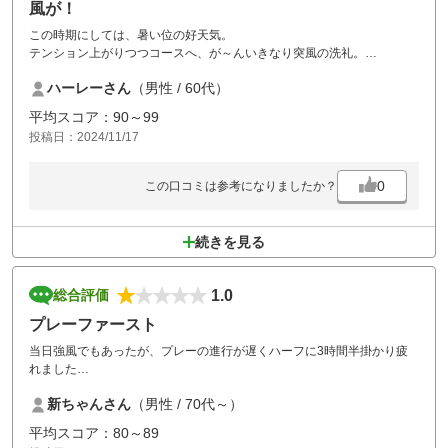
風が！
この時期にしては、暑い位の好天気。
テンション上がりつつコースへ、が～んいきなり突風の洗礼。
元々だしのかぜの強いコースですが、台風並みの風に１日中泣かされま
ハーレーさん
（男性 / 60代）
した。
ただ、メンテナンスは、最高。また挑戦します。
平均スコア：90～99
投稿日：2024/11/17
0
この口コミは参考になりましたか？
続きを見る
1.0
総合評価
プレーファースト
当日強風でもあったが、プレーの進行が遅くハーフに3時間半掛かり疲
れました
グリーン以外はメンテが良かったと思う
新ちゃんさん
（男性 / 70代～）
グリーンは芝枯れが多く斑模様
加えて、スパイクの引摺り後が多くデポットも修理せずでした。これは
平均スコア：80～89
プレーヤーの問題かと思うが、ゴルフ場側も充分留意して下さい。