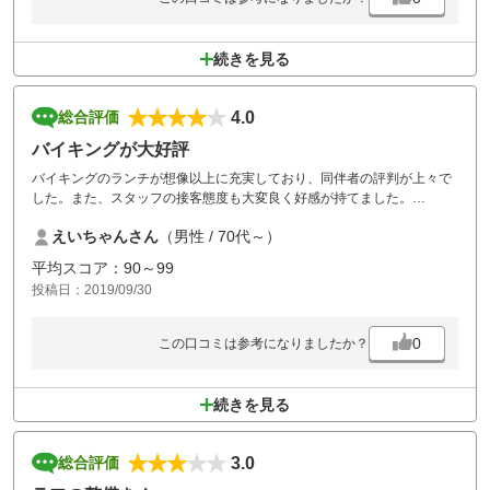
続きを見る
4.0
総合評価
バイキングが大好評
バイキングのランチが想像以上に充実しており、同伴者の評判が上々で
した。また、スタッフの接客態度も大変良く好感が持てました。
えいちゃんさん
（男性 / 70代～）
グリーン上の芝が薄くなって、所々に土が出ていてパッテイングに苦労
した所もありました。
平均スコア：90～99
投稿日：2019/09/30
総合的には良好なコースで、また利用させていただきます。
0
この口コミは参考になりましたか？
続きを見る
3.0
総合評価