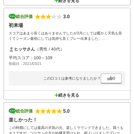
続きを見る
3.0
総合評価
初来場
スコアはあまり良くはありませんでしたが3月にしては暖かく天気も良
くてシーズン最初にしては気持ち良くプレー出来ました。
ヒッサさん
（男性 / 40代）
ただ凄く混んでいて特に後半なんかは毎ホール待つ事がありホールアウ
トするのに大分時間がかかりました。
平均スコア：100～109
投稿日：2021/03/21
初めて利用させてもらったゴルフ場なんですがクラブハウス内は広くて
キレイだし古さは感じなかったのですが1番残念だったのはカートが凄
くオンボロだったしモニターもついていませんでした。
0
この口コミは参考になりましたか？
今はカートナビが付いたカートを導入しているゴルフ場が増えてきてま
す。
続きを見る
導入する事によってブラインドホールなどによるスロープレーの改善に
も繋がると思うしコンペなどの場合にも利便性にも良いので早急に改善
は必要だと思います。
5.0
総合評価
楽しかった！
この時期にしては最高の天気の元、楽しくラウンドできました。我々も
そうですが、ツーサムの方が結構見受けられ、程よいリズムでプレーす