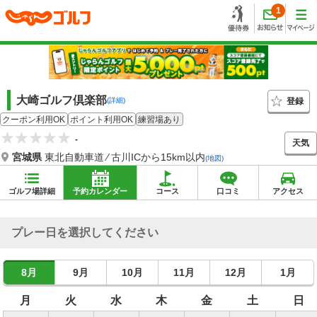
1
大崎ゴルフ倶楽部
登録
(詳細)
クーポン利用OK
ポイント利用OK
練習場あり
-
天気
宮城県
東北自動車道 ⁄ 古川ICから15km以内
(地図)
ゴルフ場詳細
予約カレンダー
コース
口コミ
アクセス
プレー日を選択してください
8月
9月
10月
11月
12月
1月
月
火
水
木
金
土
日