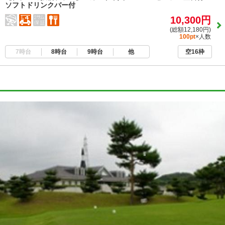
ソフトドリンクバー付
10,300円
(総額12,180円)
100pt
×人数
7時台
8時台
9時台
他
空16枠