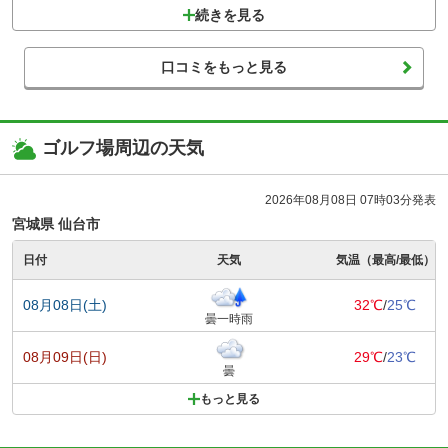
続きを見る
口コミをもっと見る
ゴルフ場周辺の天気
2026年08月08日 07時03分発表
宮城県 仙台市
日付
天気
気温（最高/最低）
08月08日(土)
32℃
/
25℃
曇一時雨
08月09日(日)
29℃
/
23℃
曇
もっと見る