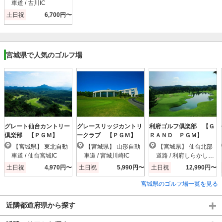
車道 / 古川IC
土日祝
6,700円〜
宮城県で人気のゴルフ場
グレート仙台カントリー
グレースリッジカントリ
利府ゴルフ倶楽部 【Ｇ
倶楽部 【ＰＧＭ】
ークラブ 【ＰＧＭ】
ＲＡＮＤ ＰＧＭ】
【宮城県】 東北自動
【宮城県】 山形自動
【宮城県】 仙台北部
車道 / 仙台宮城IC
車道 / 宮城川崎IC
道路 / 利府しらかし台I
C
土日祝
4,970円〜
土日祝
5,990円〜
土日祝
12,990円〜
宮城県のゴルフ場一覧を見る
近隣都道府県から探す