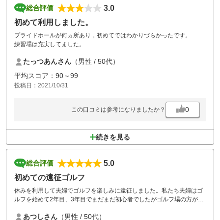
3.0
総合評価
初めて利用しました。
プライドホールが何ヵ所あり，初めてではわかりづらかったです。
練習場は充実してました。
たっつあんさん
（男性 / 50代）
平均スコア：90～99
投稿日：2021/10/31
0
この口コミは参考になりましたか？
続きを見る
5.0
総合評価
初めての遠征ゴルフ
休みを利用して夫婦でゴルフを楽しみに遠征しました。私たち夫婦はゴ
ルフを始めて2年目、3年目でまだまだ初心者でしたがゴルフ場の方が親
切で初めての利用でしたがすべて丁寧に教えてくれました。スコアはダ
あつしさん
（男性 / 50代）
メでしたが楽しくゴルフができまた来たいと思いました。今度は暖かい