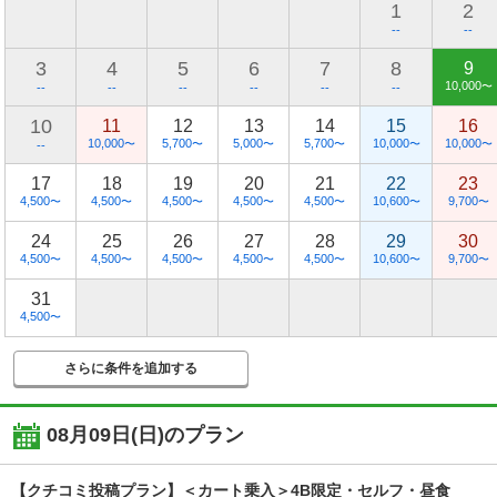
1
2
--
--
3
4
5
6
7
8
9
10,000
〜
--
--
--
--
--
--
10
11
12
13
14
15
16
10,000
5,700
5,000
5,700
10,000
10,000
〜
〜
〜
〜
〜
〜
--
17
18
19
20
21
22
23
4,500
4,500
4,500
4,500
4,500
10,600
9,700
〜
〜
〜
〜
〜
〜
〜
24
25
26
27
28
29
30
4,500
4,500
4,500
4,500
4,500
10,600
9,700
〜
〜
〜
〜
〜
〜
〜
31
4,500
〜
さらに条件を追加する
08月09日(日)
のプラン
【クチコミ投稿プラン】＜カート乗入＞4B限定・セルフ・昼食