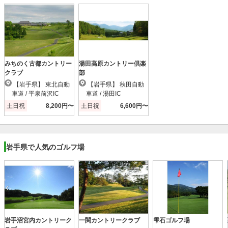
みちのく古都カントリー
湯田高原カントリー倶楽
クラブ
部
【岩手県】 東北自動
【岩手県】 秋田自動
車道 / 平泉前沢IC
車道 / 湯田IC
土日祝
8,200円〜
土日祝
6,600円〜
岩手県で人気のゴルフ場
岩手沼宮内カントリーク
一関カントリークラブ
雫石ゴルフ場