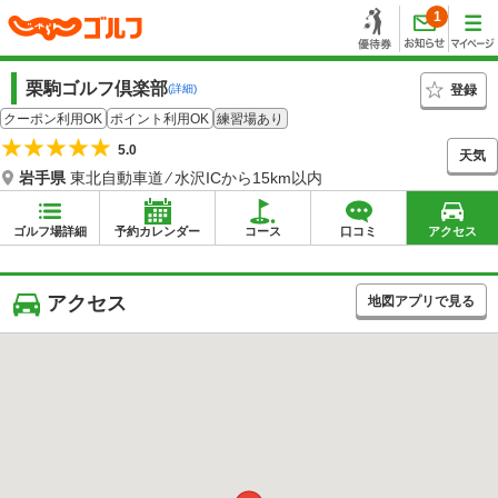
1
栗駒ゴルフ倶楽部
登録
(詳細)
クーポン利用OK
ポイント利用OK
練習場あり
5.0
天気
岩手県
東北自動車道 ⁄ 水沢ICから15km以内
ゴルフ場詳細
予約カレンダー
コース
口コミ
アクセス
アクセス
地図アプリで見る