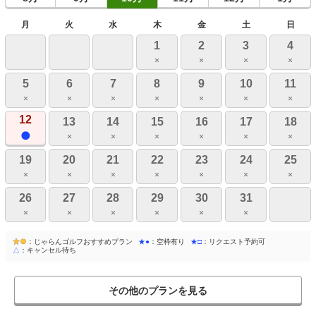
月
火
水
木
金
土
日
1
2
3
4
×
×
×
×
5
6
7
8
9
10
11
×
×
×
×
×
×
×
12
13
14
15
16
17
18
×
×
×
×
×
×
19
20
21
22
23
24
25
×
×
×
×
×
×
×
26
27
28
29
30
31
×
×
×
×
×
×
：じゃらんゴルフおすすめプラン
★●
：空枠有り
★□
：リクエスト予約可
△
：キャンセル待ち
その他のプランを見る