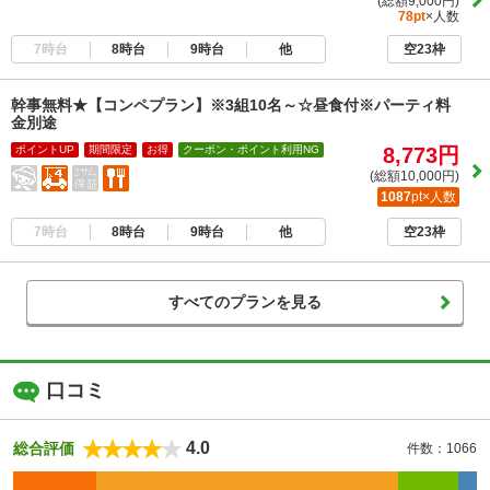
(総額9,000円)
78pt
×人数
7時台
8時台
9時台
他
空23枠
幹事無料★【コンペプラン】※3組10名～☆昼食付※パーティ料
金別途
ポイントUP
期間限定
お得
クーポン・ポイント利用NG
8,773円
(総額10,000円)
1087
pt×人数
7時台
8時台
9時台
他
空23枠
すべてのプランを見る
口コミ
4.0
総合評価
件数：1066