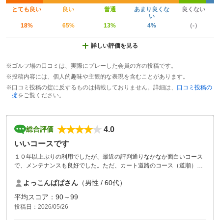
とても良い
良い
普通
あまり良くな
良くない
い
18%
65%
13%
4%
（-）
詳しい評価を見る
※ゴルフ場の口コミは、実際にプレーした会員の方の投稿です。
※投稿内容には、個人的趣味や主観的な表現を含むことがあります。
※口コミ投稿の掟に反するものは掲載しておりません。詳細は、
口コミ投稿の
掟
をご覧ください。
4.0
総合評価
いいコースです
１０年以上ぶりの利用でしたが、最近の評判通りなかなか面白いコース
で、メンテナンスも良好でした。ただ、カート道路のコース（道順）案
内が少しわかりづらいところがあったので、標識等工夫してもらいた
よっこんぱぱさん
（男性 / 60代）
い。
お昼のバイキングはいいですが、コーヒーは飲めるようにして欲しい。
平均スコア：90～99
お風呂（露天）は最高です。
投稿日：2026/05/26