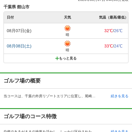
千葉県 館山市
日付
天気
気温（最高/最低）
08月07日(金)
32℃
/
26℃
晴
08月08日(土)
33℃
/
24℃
晴
もっと見る
ゴルフ場の概要
当コースは、千葉の外房リゾートエリアに位置し、尾崎将司プロ監修のゴルフ場として1995年4月薄井茂の設計でオープンしました。ビギナーから上級者までゴルフを楽しめるゴルフ場として人気です。18ホール、パー72、コースレート71.4、OUTコース3340ヤード、INコース3,138ヤード、総ヤード数6,478ヤード、丘陵形状のコースで、ベントグリーン、面積約93.7万平方メートルの自然豊かなゴルフ場です。 宿泊施設も併設され、全11室の客室は、大理石や御影石が贅沢にほどこされたバスルームなどリッチな気分を味わえます。全室フェアウェイビューで101平方メートル（2LDK）の広々とした欧米スタイルのスウィートヴィラでは、ゴルフ場で暮らすようなリゾートライフが過ごせます。宿泊を伴う各種プランもあり、ゴルフの楽しみやアフターゴルフのゆったりとしたリゾートステイも楽しめます。
続きを見る
ゴルフ場のコース特徴
自然のあるがままの地形を活かし、しっかり区分された各ホールは、美しさと戦略性を併せ持ち、14本全てのクラブを駆使して攻略しなくてはいけない刺激あるコースです。 INコースの各ホールは慎重にホールルートを考えて攻めなければスコアをまとめることは難しいコースです。特に、13,15,18番ホールは飛距離だけにこだわると厳しいバンカーにつかまります。飛距離だけが目的のゴルフではなく、アイアンなどで細かく刻むなど緻密なプレーが大切です。どのホールもリゾートコースならではの開放感を存分に感じられ、コースは乗用カートによるセルフプレーの各ホール変化に富んだ18ホールになっています。どのようなレベルのゴルファーも本当のゴルフを楽しむことができるゴルフ場です。
続きを見る