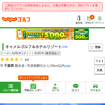
ご指定のプランは現在存在しません。大変お手数ですが、別のプランを選
択してください。
1
キャメルゴルフ＆ホテルリゾート
登録
(詳細)
クーポン利用OK
ポイント利用OK
練習場あり
4.0
フォト
千葉県
圏央道 ⁄ 市原鶴舞ICから25km以内
(地図)
天気
ポイントアッププランあり
ゴルフ場詳細
予約カレンダー
コース
口コミ
アクセス