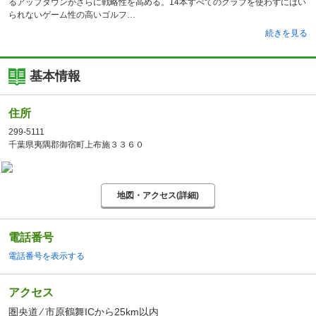
るアップダウンがさらに戦略性を高める。14本すべてのクラブを使わずにはい
られないゲーム性の高いゴルフ
続きを見る
基本情報
住所
299-5111
千葉県夷隅郡御宿町上布施３３６０
地図・アクセス(詳細)
電話番号
電話番号を表示する
アクセス
圏央道 ⁄ 市原鶴舞ICから25km以内