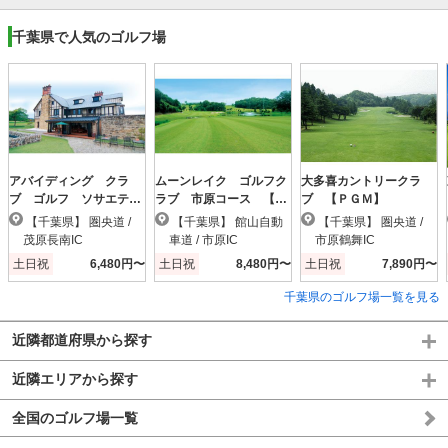
千葉県で人気のゴルフ場
アバイディング クラ
ムーンレイク ゴルフク
大多喜カントリークラ
ブ ゴルフ ソサエテ
ラブ 市原コース 【Ｐ
ブ 【ＰＧＭ】
ィ 【ＰＧＭ】
ＧＭ】
【千葉県】 圏央道 /
【千葉県】 館山自動
【千葉県】 圏央道 /
茂原長南IC
車道 / 市原IC
市原鶴舞IC
土日祝
6,480円〜
土日祝
8,480円〜
土日祝
7,890円〜
千葉県のゴルフ場一覧を見る
近隣都道府県から探す
近隣エリアから探す
全国のゴルフ場一覧