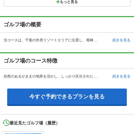
もっと見る
ゴルフ場の概要
当コースは、千葉の外房リゾートエリアに位置し、尾崎将司プロ監修のゴルフ場として1995年4月薄井茂の設計でオープンしました。ビギナーから上級者までゴルフを楽しめるゴルフ場として人気です。18ホール、パー72、コースレート71.4、OUTコース3340ヤード、INコース3,138ヤード、総ヤード数6,478ヤード、丘陵形状のコースで、ベントグリーン、面積約93.7万平方メートルの自然豊かなゴルフ場です。 宿泊施設も併設され、全11室の客室は、大理石や御影石が贅沢にほどこされたバスルームなどリッチな気分を味わえます。全室フェアウェイビューで101平方メートル（2LDK）の広々とした欧米スタイルのスウィートヴィラでは、ゴルフ場で暮らすようなリゾートライフが過ごせます。宿泊を伴う各種プランもあり、ゴルフの楽しみやアフターゴルフのゆったりとしたリゾートステイも楽しめます。
続きを見る
ゴルフ場のコース特徴
自然のあるがままの地形を活かし、しっかり区分された各ホールは、美しさと戦略性を併せ持ち、14本全てのクラブを駆使して攻略しなくてはいけない刺激あるコースです。 INコースの各ホールは慎重にホールルートを考えて攻めなければスコアをまとめることは難しいコースです。特に、13,15,18番ホールは飛距離だけにこだわると厳しいバンカーにつかまります。飛距離だけが目的のゴルフではなく、アイアンなどで細かく刻むなど緻密なプレーが大切です。どのホールもリゾートコースならではの開放感を存分に感じられ、コースは乗用カートによるセルフプレーの各ホール変化に富んだ18ホールになっています。どのようなレベルのゴルファーも本当のゴルフを楽しむことができるゴルフ場です。
続きを見る
今すぐ予約できるプランを見る
最近見たゴルフ場（履歴）