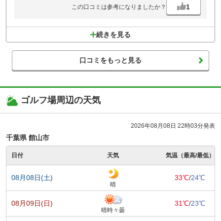
1
この口コミは参考になりましたか？
続きを見る
口コミをもっと見る
ゴルフ場周辺の天気
2026年08月08日 22時03分発表
千葉県 館山市
日付
天気
気温（最高/最低）
08月08日(土)
33℃
/
24℃
晴
08月09日(日)
31℃
/
23℃
晴時々曇