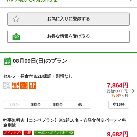
お気に入りに登録する
お得な情報を受け取る
08月09日(日)のプラン
セルフ・昼食付＆2B保証・割増なし
7,864円
(総額9,000円)
78pt
×人数
7時台
8時台
9時台
他
空16枠
幹事無料★【コンペプラン】※3組10名～☆昼食付※パーティ料
金別途
ポイントUP
お得
クーポン・ポイント利用NG
9,682円