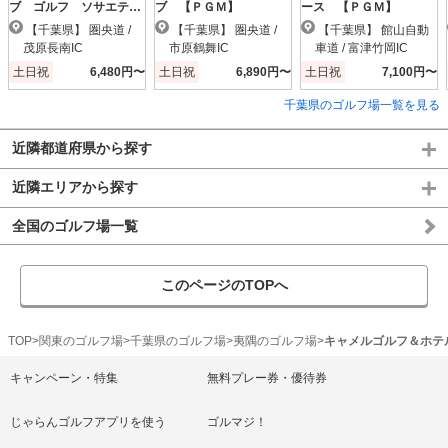
ブ ゴルフ ソサエテ
ブ 【ＰＧＭ】
ース 【ＰＧＭ】
ィ 【ＰＧＭ】
【千葉県】 圏央道 /
【千葉県】 圏央道 /
【千葉県】 館山自動
茂原長南IC
市原鶴舞IC
車道 / 富津竹岡IC
土日祝
6,480円〜
土日祝
6,890円〜
土日祝
7,100円〜
千葉県のゴルフ場一覧を見る
近隣都道府県から探す
近隣エリアから探す
全国のゴルフ場一覧
このページのTOPへ
TOP
関東のゴルフ場
千葉県のゴルフ場
夷隅のゴルフ場
キャメルゴルフ＆ホテ
キャンペーン・特集
無料プレー券・優待券
じゃらんゴルフアプリを使う
ゴルマジ！