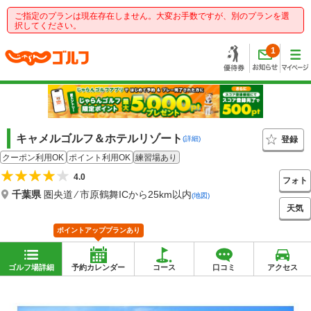
ご指定のプランは現在存在しません。大変お手数ですが、別のプランを選
択してください。
1
キャメルゴルフ＆ホテルリゾート
登録
(詳細)
クーポン利用OK
ポイント利用OK
練習場あり
4.0
フォト
千葉県
圏央道 ⁄ 市原鶴舞ICから25km以内
(地図)
天気
ポイントアッププランあり
ゴルフ場詳細
予約カレンダー
コース
口コミ
アクセス