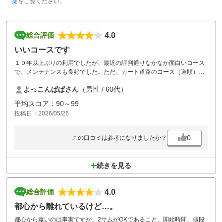
掟
をご覧ください。
4.0
総合評価
いいコースです
１０年以上ぶりの利用でしたが、最近の評判通りなかなか面白いコース
で、メンテナンスも良好でした。ただ、カート道路のコース（道順）案
内が少しわかりづらいところがあったので、標識等工夫してもらいた
よっこんぱぱさん
（男性 / 60代）
い。
お昼のバイキングはいいですが、コーヒーは飲めるようにして欲しい。
平均スコア：90～99
お風呂（露天）は最高です。
投稿日：2026/05/26
0
この口コミは参考になりましたか？
続きを見る
4.0
総合評価
都心から離れているけど…。
都心から遠いのは事実ですが、2サムがOKであること、開始時間、値段