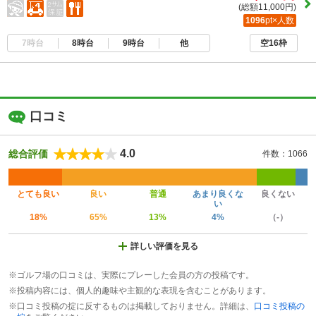
(総額11,000円)
1096
pt×人数
7時台
8時台
9時台
他
空16枠
口コミ
4.0
総合評価
件数：1066
とても良い
良い
普通
あまり良くな
良くない
い
18%
65%
13%
4%
（-）
詳しい評価を見る
※ゴルフ場の口コミは、実際にプレーした会員の方の投稿です。
※投稿内容には、個人的趣味や主観的な表現を含むことがあります。
※口コミ投稿の掟に反するものは掲載しておりません。詳細は、
口コミ投稿の