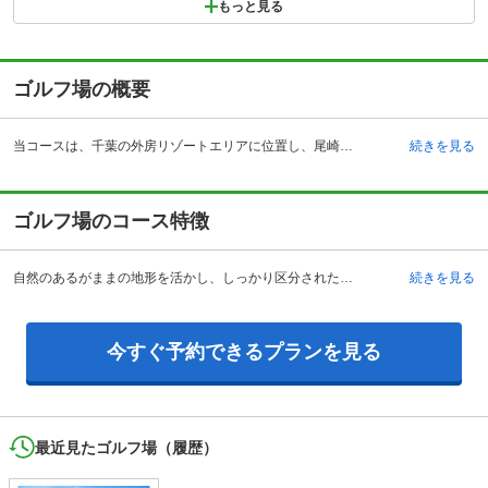
もっと見る
ゴルフ場の概要
当コースは、千葉の外房リゾートエリアに位置し、尾崎将司プロ監修のゴルフ場として1995年4月薄井茂の設計でオープンしました。ビギナーから上級者までゴルフを楽しめるゴルフ場として人気です。18ホール、パー72、コースレート71.4、OUTコース3340ヤード、INコース3,138ヤード、総ヤード数6,478ヤード、丘陵形状のコースで、ベントグリーン、面積約93.7万平方メートルの自然豊かなゴルフ場です。 宿泊施設も併設され、全11室の客室は、大理石や御影石が贅沢にほどこされたバスルームなどリッチな気分を味わえます。全室フェアウェイビューで101平方メートル（2LDK）の広々とした欧米スタイルのスウィートヴィラでは、ゴルフ場で暮らすようなリゾートライフが過ごせます。宿泊を伴う各種プランもあり、ゴルフの楽しみやアフターゴルフのゆったりとしたリゾートステイも楽しめます。
続きを見る
ゴルフ場のコース特徴
自然のあるがままの地形を活かし、しっかり区分された各ホールは、美しさと戦略性を併せ持ち、14本全てのクラブを駆使して攻略しなくてはいけない刺激あるコースです。 INコースの各ホールは慎重にホールルートを考えて攻めなければスコアをまとめることは難しいコースです。特に、13,15,18番ホールは飛距離だけにこだわると厳しいバンカーにつかまります。飛距離だけが目的のゴルフではなく、アイアンなどで細かく刻むなど緻密なプレーが大切です。どのホールもリゾートコースならではの開放感を存分に感じられ、コースは乗用カートによるセルフプレーの各ホール変化に富んだ18ホールになっています。どのようなレベルのゴルファーも本当のゴルフを楽しむことができるゴルフ場です。
続きを見る
今すぐ予約できるプランを見る
最近見たゴルフ場（履歴）