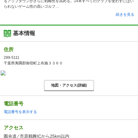
るアップダウンがさらに戦略性を高める。14本すべてのクラブを使わずにはい
られないゲーム性の高いゴルフ
続きを見る
基本情報
住所
299-5111
千葉県夷隅郡御宿町上布施３３６０
地図・アクセス(詳細)
電話番号
電話番号を表示する
アクセス
圏央道 ⁄ 市原鶴舞ICから25km以内