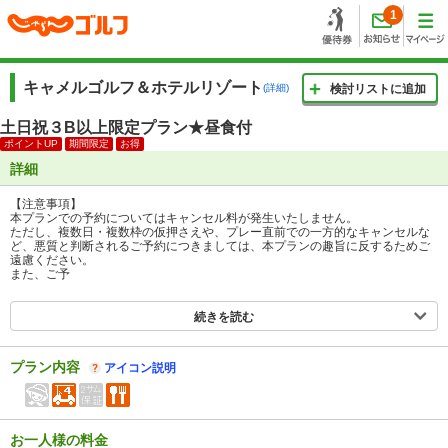
1
キャメルゴルフ＆ホテルリゾート
(詳細)
検討リストに追加
土日祝３B以上限定プラン★昼食付
ポイントUP
期間限定
お得
詳細
【注意事項】
本プランでの予約についてはキャンセル料が発生いたしません。
ただし、複数日・複数枠の仮押さえや、プレー直前での一方的なキャンセルな
ど、悪質と判断されるご予約につきましては、本プランの趣旨に反するためご
遠慮ください。
また、ご予
続きを読む
プラン内容
アイコン説明
お一人様の料金