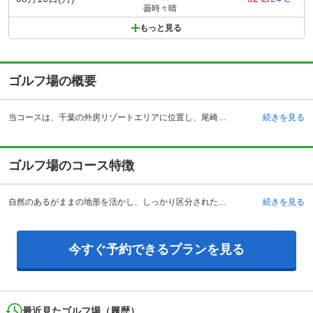
曇時々晴
もっと見る
ゴルフ場の概要
当コースは、千葉の外房リゾートエリアに位置し、尾崎将司プロ監修のゴルフ場として1995年4月薄井茂の設計でオープンしました。ビギナーから上級者までゴルフを楽しめるゴルフ場として人気です。18ホール、パー72、コースレート71.4、OUTコース3340ヤード、INコース3,138ヤード、総ヤード数6,478ヤード、丘陵形状のコースで、ベントグリーン、面積約93.7万平方メートルの自然豊かなゴルフ場です。 宿泊施設も併設され、全11室の客室は、大理石や御影石が贅沢にほどこされたバスルームなどリッチな気分を味わえます。全室フェアウェイビューで101平方メートル（2LDK）の広々とした欧米スタイルのスウィートヴィラでは、ゴルフ場で暮らすようなリゾートライフが過ごせます。宿泊を伴う各種プランもあり、ゴルフの楽しみやアフターゴルフのゆったりとしたリゾートステイも楽しめます。
続きを見る
ゴルフ場のコース特徴
自然のあるがままの地形を活かし、しっかり区分された各ホールは、美しさと戦略性を併せ持ち、14本全てのクラブを駆使して攻略しなくてはいけない刺激あるコースです。 INコースの各ホールは慎重にホールルートを考えて攻めなければスコアをまとめることは難しいコースです。特に、13,15,18番ホールは飛距離だけにこだわると厳しいバンカーにつかまります。飛距離だけが目的のゴルフではなく、アイアンなどで細かく刻むなど緻密なプレーが大切です。どのホールもリゾートコースならではの開放感を存分に感じられ、コースは乗用カートによるセルフプレーの各ホール変化に富んだ18ホールになっています。どのようなレベルのゴルファーも本当のゴルフを楽しむことができるゴルフ場です。
続きを見る
今すぐ予約できるプランを見る
最近見たゴルフ場（履歴）