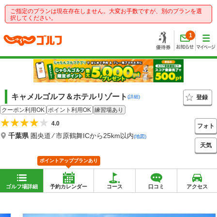
ご指定のプランは現在存在しません。大変お手数ですが、別のプランを選
択してください。
1
キャメルゴルフ＆ホテルリゾート
登録
(詳細)
クーポン利用OK
ポイント利用OK
練習場あり
4.0
フォト
千葉県
圏央道 ⁄ 市原鶴舞ICから25km以内
(地図)
天気
ポイントアッププランあり
ゴルフ場詳細
予約カレンダー
コース
口コミ
アクセス