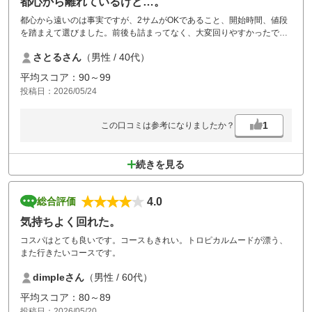
都心から離れているけど…。
都心から遠いのは事実ですが、2サムがOKであること、開始時間、値段
を踏まえて選びました。前後も詰まってなく、大変回りやすかったで
す。
さとるさん
（男性 / 40代）
平均スコア：90～99
投稿日：2026/05/24
1
この口コミは参考になりましたか？
続きを見る
4.0
総合評価
気持ちよく回れた。
コスパはとても良いです。コースもきれい。トロピカルムードが漂う、
また行きたいコースです。
dimpleさん
（男性 / 60代）
平均スコア：80～89
投稿日：2026/05/20