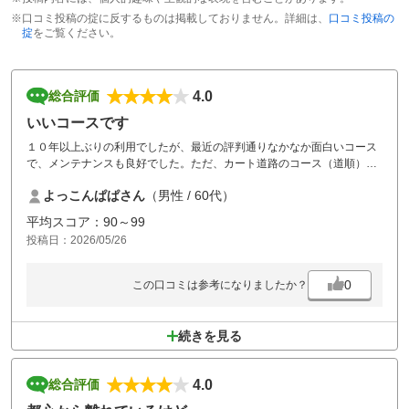
※口コミ投稿の掟に反するものは掲載しておりません。詳細は、
口コミ投稿の
掟
をご覧ください。
4.0
総合評価
いいコースです
１０年以上ぶりの利用でしたが、最近の評判通りなかなか面白いコース
で、メンテナンスも良好でした。ただ、カート道路のコース（道順）案
内が少しわかりづらいところがあったので、標識等工夫してもらいた
よっこんぱぱさん
（男性 / 60代）
い。
お昼のバイキングはいいですが、コーヒーは飲めるようにして欲しい。
平均スコア：90～99
お風呂（露天）は最高です。
投稿日：2026/05/26
0
この口コミは参考になりましたか？
続きを見る
4.0
総合評価