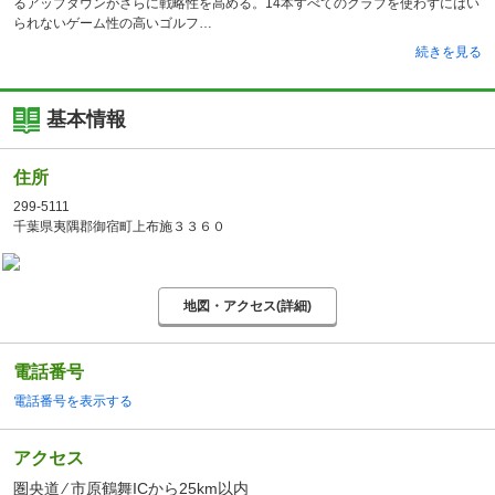
るアップダウンがさらに戦略性を高める。14本すべてのクラブを使わずにはい
られないゲーム性の高いゴルフ
続きを見る
基本情報
住所
299-5111
千葉県夷隅郡御宿町上布施３３６０
地図・アクセス(詳細)
電話番号
電話番号を表示する
アクセス
圏央道 ⁄ 市原鶴舞ICから25km以内