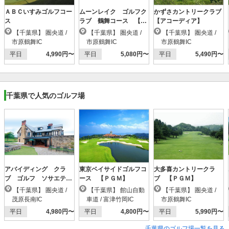
ＡＢＣいすみゴルフコー
ムーンレイク ゴルフク
かずさカントリークラブ
ス
ラブ 鶴舞コース 【Ｐ
【アコーディア】
ＧＭ】
【千葉県】 圏央道 /
【千葉県】 圏央道 /
【千葉県】 圏央道 /
市原鶴舞IC
市原鶴舞IC
市原鶴舞IC
平日
4,990円〜
平日
5,080円〜
平日
5,490円〜
千葉県で人気のゴルフ場
アバイディング クラ
東京ベイサイドゴルフコ
大多喜カントリークラ
ブ ゴルフ ソサエテ
ース 【ＰＧＭ】
ブ 【ＰＧＭ】
ィ 【ＰＧＭ】
【千葉県】 圏央道 /
【千葉県】 館山自動
【千葉県】 圏央道 /
茂原長南IC
車道 / 富津竹岡IC
市原鶴舞IC
平日
4,980円〜
平日
4,800円〜
平日
5,990円〜
千葉県のゴルフ場一覧を見る