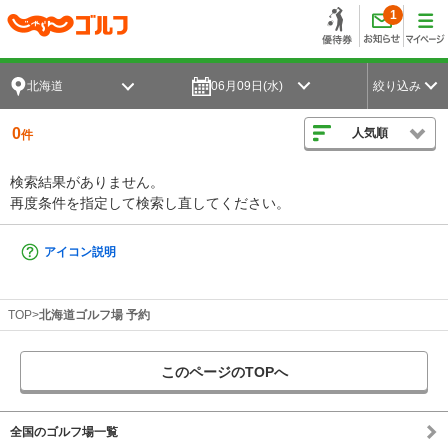
1
北海道
06月09日(水)
絞り込み
0
人気順
件
検索結果がありません。
再度条件を指定して検索し直してください。
アイコン説明
TOP
北海道ゴルフ場 予約
このページのTOPへ
全国のゴルフ場一覧