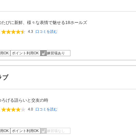
のたびに新鮮、様々な表情で魅せる18ホールズ
4.3
口コミを読む
用OK
ポイント利用OK
練習場あり
ラブ
つろげる語らいと交友の時
4.0
口コミを読む
用OK
ポイント利用OK
練習場なし