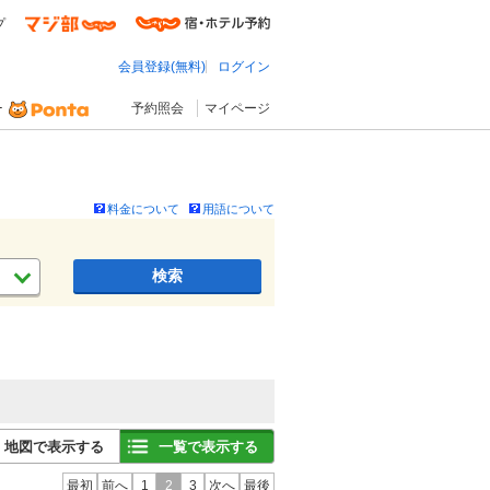
プ
会員登録(無料)
ログイン
予約照会
マイページ
料金について
用語について
検索
地図で表示する
一覧で表示する
最初
前へ
1
2
3
次へ
最後