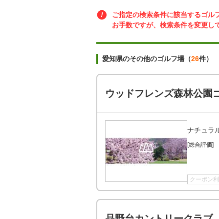
ご指定の検索条件に該当するゴル
お手数ですが、検索条件を変更し
愛知県のその他のゴルフ場（
26
件）
ウッドフレンズ森林公園
ナチュラ
[総合評価]
クーポン利
品野台カントリークラブ