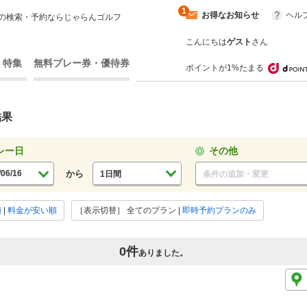
1
お得なお知らせ
ヘル
の検索・予約ならじゃらんゴルフ
こんにちは
ゲスト
さん
・特集
無料プレー券・優待券
ポイントが1%たまる
結果
レー日
その他
から
1日間
条件の追加・変更
順
|
料金が安い順
［表示切替］
全てのプラン
|
即時予約プランのみ
0件
ありました。