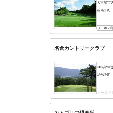
名古屋市
[総合評価]
クーポン利
名倉カントリークラブ
中嶋常幸
[総合評価]
クーポン利
みとゴルフ倶楽部