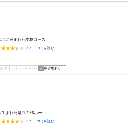
大地に囲まれた本格コース
3.2
口コミを読む
用NG
ポイント利用NG
練習場あり
ら生まれた魅力の36ホール
3.7
口コミを読む