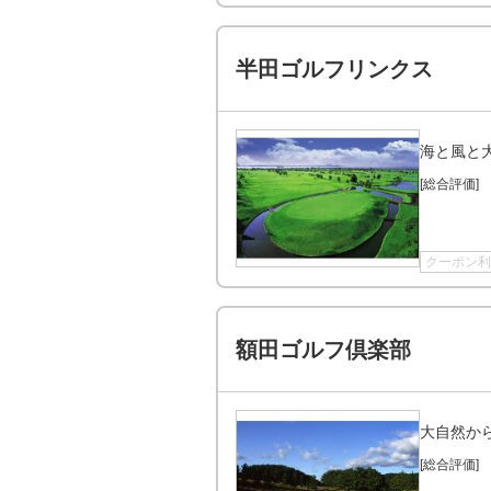
半田ゴルフリンクス
海と風と
[総合評価]
クーポン利
額田ゴルフ倶楽部
大自然か
[総合評価]