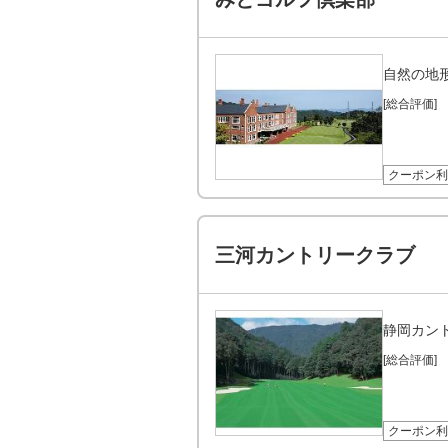
自然の地
[総合評価]
クーポン利
三河カントリークラブ
静岡カン
[総合評価]
クーポン利