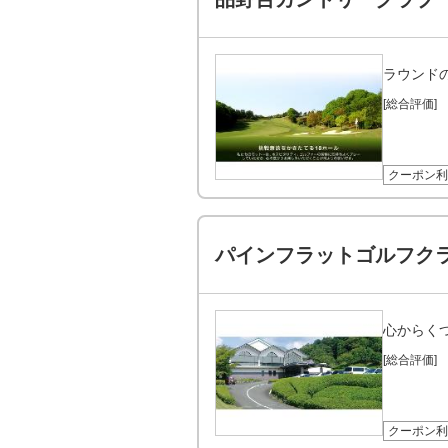
ラウンド
[総合評価]
クーポン利
パインフラットゴルフク
心からく
[総合評価]
クーポン利