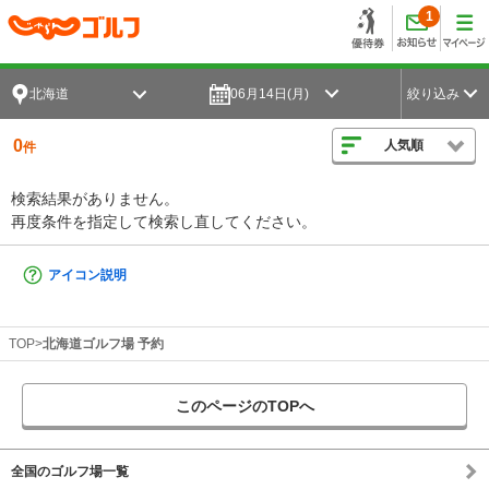
1
北海道
06月14日(月)
絞り込み
0
人気順
件
検索結果がありません。
再度条件を指定して検索し直してください。
アイコン説明
TOP
北海道ゴルフ場 予約
このページのTOPへ
全国のゴルフ場一覧